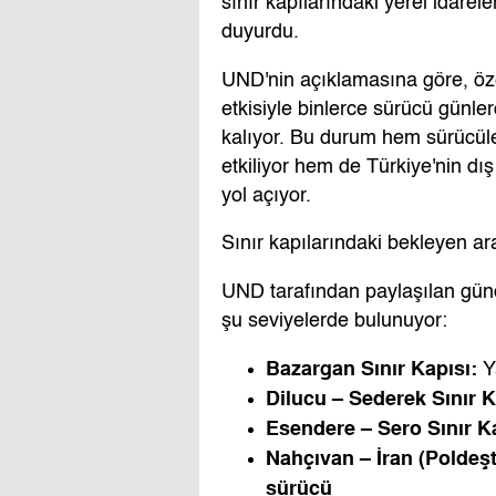
sınır kapılarındaki yerel idarel
duyurdu.
UND'nin açıklamasına göre, özel
etkisiyle binlerce sürücü günle
kalıyor. Bu durum hem sürücül
etkiliyor hem de Türkiye'nin dı
yol açıyor.
Sınır kapılarındaki bekleyen ara
UND tarafından paylaşılan günce
şu seviyelerde bulunuyor:
Bazargan Sınır Kapısı:
Y
Dilucu – Sederek Sınır K
Esendere – Sero Sınır Ka
Nahçıvan – İran (Poldeşt
sürücü