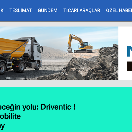
İK
TESLİMAT
GÜNDEM
TİCARİ ARAÇLAR
ÖZEL HABE