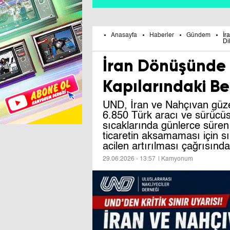
Anasayfa
Haberler
Gündem
İr
Di
İran Dönüşünde 
Kapılarındaki Be
UND, İran ve Nahçıvan güzer
6.850 Türk aracı ve sürücüs
sıcaklarında günlerce süren
ticaretin aksamaması için sı
acilen artırılması çağrısınd
29.06.2026 - 13:57
| Kamyonum