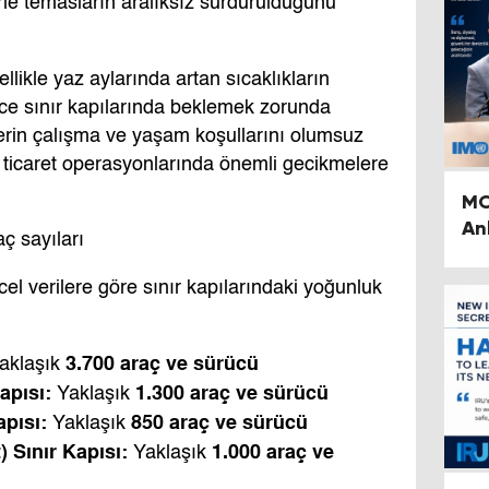
erle temasların aralıksız sürdürüldüğünü
likle yaz aylarında artan sıcaklıkların
rce sınır kapılarında beklemek zorunda
erin çalışma ve yaşam koşullarını olumsuz
ş ticaret operasyonlarında önemli gecikmelere
MO
An
ç sayıları
Bo
Te
l verilere göre sınır kapılarındaki yoğunluk
3.700 araç ve sürücü
aklaşık
apısı:
1.300 araç ve sürücü
Yaklaşık
pısı:
850 araç ve sürücü
Yaklaşık
) Sınır Kapısı:
1.000 araç ve
Yaklaşık