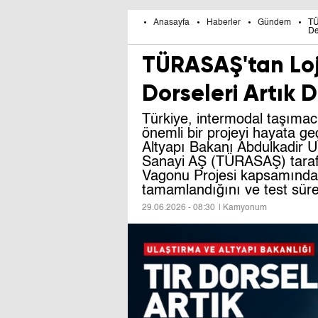
Anasayfa
Haberler
Gündem
TÜ
De
TÜRASAŞ'tan Loj
Dorseleri Artık 
Türkiye, intermodal taşımacı
önemli bir projeyi hayata ge
Altyapı Bakanı Abdulkadir Ur
Sanayi AŞ (TÜRASAŞ) tarafı
Vagonu Projesi kapsamında 
tamamlandığını ve test süreç
29.06.2026 - 08:30
| Kamyonum