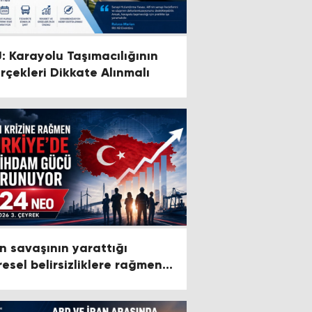
U: Karayolu Taşımacılığının
rçekleri Dikkate Alınmalı
an savaşının yarattığı
resel belirsizliklere rağmen
rkiye istihdamda pozitif
rünümünü koruyor