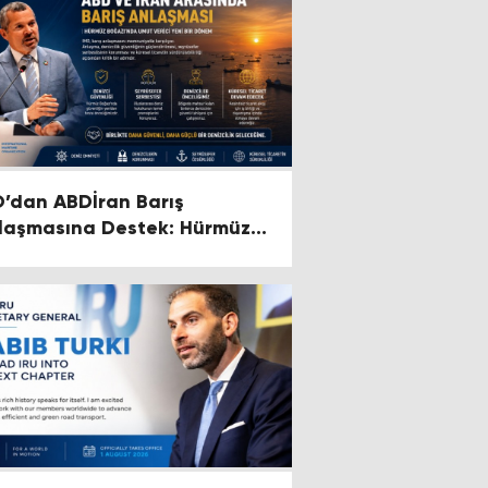
’dan ABDİran Barış
laşmasına Destek: Hürmüz
ğazı’nda Güvenliğin Yeniden
sisi Hedefleniyor