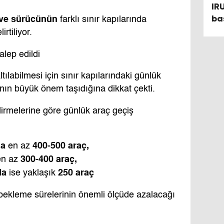
IR
baş
 ve sürücünün
farklı sınır kapılarında
irtiliyor.
alep edildi
labilmesi için sınır kapılarındaki günlük
ının büyük önem taşıdığına dikkat çekti.
dirmelerine göre günlük araç geçiş
da
400-500 araç,
en az
300-400 araç,
n az
da
250 araç
ise yaklaşık
 bekleme sürelerinin önemli ölçüde azalacağı