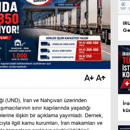
IR
Ge
eği (UND), İran ve Nahçıvan üzerinden
İr
ımacılarının sınır kapılarında yaşadığı
kü
erine ilişkin bir açıklama yayımladı. Dernek,
Tü
la ilgili kamu kurumları, İran makamları ve
gö