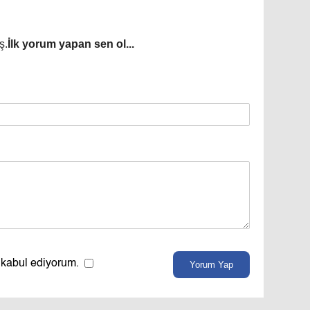
ş.
İlk yorum yapan sen ol...
 kabul ediyorum.
Yorum Yap