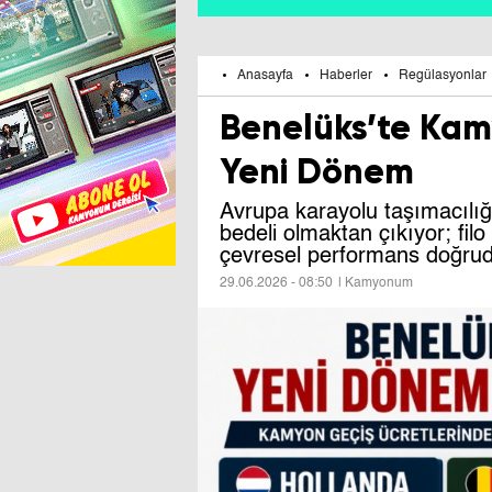
Anasayfa
Haberler
Regülasyonlar
Benelüks’te Kam
Yeni Dönem
Avrupa karayolu taşımacılığı
bedeli olmaktan çıkıyor; filo
çevresel performans doğruda
29.06.2026 - 08:50
| Kamyonum