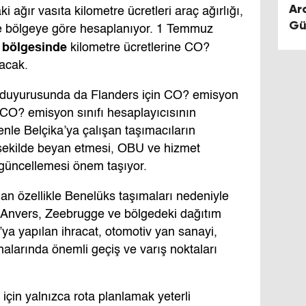
Ar
i ağır vasıta kilometre ücretleri araç ağırlığı,
Gü
ve bölgeye göre hesaplanıyor. 1 Temmuz
mi
 bölgesinde
kilometre ücretlerine CO?
acak.
li duyurusunda da Flanders için CO? emisyon
 CO? emisyon sınıfı hesaplayıcısının
enle Belçika’ya çalışan taşımacıların
 şekilde beyan etmesi, OBU ve hizmet
 güncellemesi önem taşıyor.
ndan özellikle Benelüks taşımaları nedeniyle
, Anvers, Zeebrugge ve bölgedeki dağıtım
ya yapılan ihracat, otomotiv yan sanayi,
ımalarında önemli geçiş ve varış noktaları
çin yalnızca rota planlamak yeterli