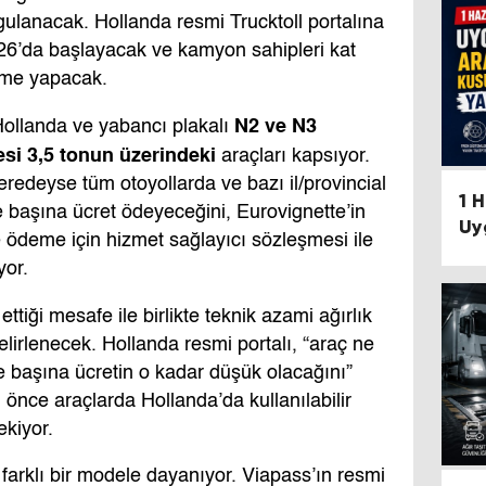
ulanacak. Hollanda resmi Trucktoll portalına
6’da başlayacak ve kamyon sahipleri kat
eme yapacak.
N2 ve N3
Hollanda ve yabancı plakalı
lesi 3,5 tonun üzerindeki
araçları kapsıyor.
eredeyse tüm otoyollarda ve bazı il/provincial
1 
re başına ücret ödeyeceğini, Eurovignette’in
Uy
 ödeme için hizmet sağlayıcı sözleşmesi ile
Ku
yor.
ttiği mesafe ile birlikte teknik azami ağırlık
elirlenecek. Hollanda resmi portalı, “araç ne
e başına ücretin o kadar düşük olacağını”
 önce araçlarda Hollanda’da kullanılabilir
kiyor.
farklı bir modele dayanıyor. Viapass’ın resmi