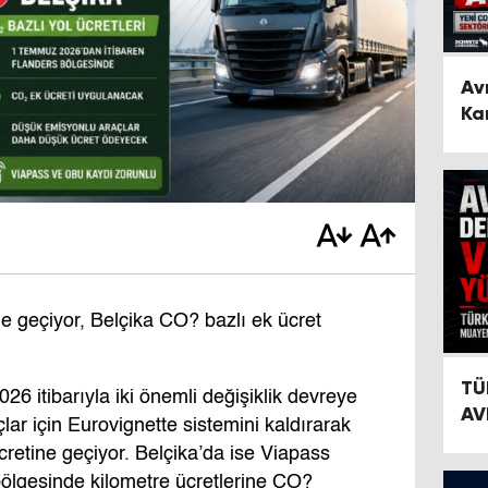
Av
Ka
Se
e geçiyor, Belçika CO? bazlı ek ücret
TÜ
 itibarıyla iki önemli değişiklik devreye
AV
açlar için Eurovignette sistemini kaldırarak
retine geçiyor. Belçika’da ise Viapass
ölgesinde kilometre ücretlerine CO?