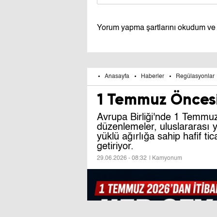
Yorum yapma şartlarını okudum ve
Anasayfa
Haberler
Regülasyonlar
1 Temmuz Öncesi K
Avrupa Birliği'nde 1 Temmuz 
düzenlemeler, uluslararası 
yüklü ağırlığa sahip hafif tic
getiriyor.
29.06.2026 - 08:32
| Kamyonum