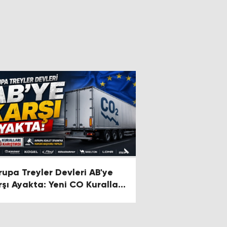
rupa Treyler Devleri AB'ye
rşı Ayakta: Yeni CO Kuralları
ktörü Karıştırdı