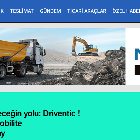
İK
TESLİMAT
GÜNDEM
TİCARİ ARAÇLAR
ÖZEL HABE