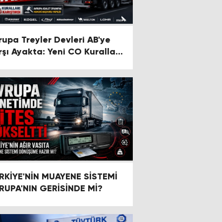
rupa Treyler Devleri AB'ye
rşı Ayakta: Yeni CO Kuralları
ktörü Karıştırdı
RKİYE'NİN MUAYENE SİSTEMİ
RUPA'NIN GERİSİNDE Mİ?