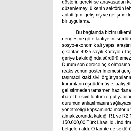
gösterir, gerekirse anayasadan ka
düzenlemeyi ülkenin sektörün le
anlattığım, gelişmiş ve gelişmekt
bir uygulama.
Bu bağlamda bizim ülkemizde 2
dengesine göre faaliyetini sürdü
sosyo-ekonomik alt yapısı araştır
çıkarılan 4925 sayılı Karayolu T
geriye bakıldığında sürdürülemez
Durum son derece açık olmasına
reaksiyonun gösterilmemesi gerçe
taşımacılıktaki sivil örgüt yapı
kurumların eşgüdümüyle faaliyetle
geliştirmeden tamamen hazırlana
ibaret bir sivil toplum örgüt yapıl
durumun anlaşılmasını sağlayacakt
yönetmeliği kapsamında motorlu taş
almak zorunda kaldığı R1 ve R2 N
150.000,00 Türk Lirası idi. İndir
belgeleri aldı. O tarihte de sektör