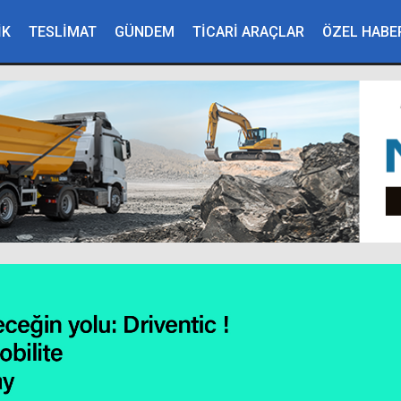
Nuray PEKCAN
İK
TESLİMAT
GÜNDEM
TİCARİ ARAÇLAR
ÖZEL HABE