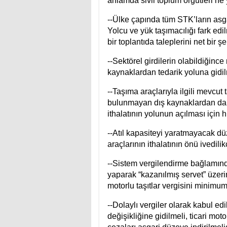
anlamda sivil toplum örgütleri ne
--Ülke çapında tüm STK’ların asga
Yolcu ve yük taşımacılığı fark edi
bir toplantıda taleplerini net bir ş
--Sektörel girdilerin olabildiğinc
kaynaklardan tedarik yoluna gidil
--Taşıma araçlarıyla ilgili mevcu
bulunmayan dış kaynaklardan daha
ithalatının yolunun açılması için
--Atıl kapasiteyi yaratmayacak düz
araçlarının ithalatının önü ivedilik
--Sistem vergilendirme bağlamında
yaparak “kazanılmış servet” üzerin
motorlu taşıtlar vergisini minimu
--Dolaylı vergiler olarak kabul ed
değişikliğine gidilmeli, ticari mo