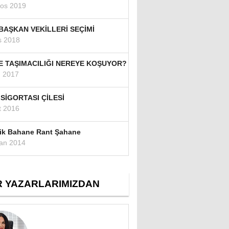
tos 2019
BAŞKAN VEKİLLERİ SEÇİMİ
s 2018
E TAŞIMACILIĞI NEREYE KOŞUYOR?
n 2017
 SİGORTASI ÇİLESİ
t 2016
ik Bahane Rant Şahane
ran 2014
R YAZARLARIMIZDAN