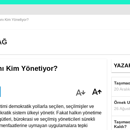
ğını Kim Yönetiyor?
AĞ
YAZAR
nı Kim Yönetiyor?
Taşımac
20 Aralı
Örnek Ul
imi demokratik yollarla seçilen, seçilmişler ve
26 Ağus
okratik sistem ülkeyi yönetir. Fakat halkın yönetime
ütleri, bürokrasi ve seçilmiş yöneticileri sürekli
Taşımac
n menfaatlerine uymayan uygulamalara tepki
Kaldı?