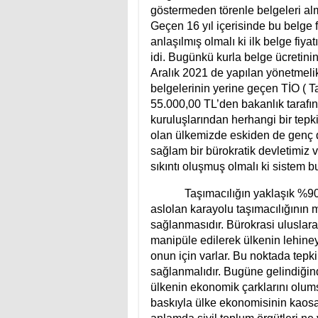
göstermeden törenle belgeleri alm
Geçen 16 yıl içerisinde bu belge f
anlaşılmış olmalı ki ilk belge fi
idi. Bugünkü kurla belge ücretini
Aralık 2021 de yapılan yönetmelik
belgelerinin yerine geçen TİO ( T
55.000,00 TL’den bakanlık tarafınd
kuruluşlarından herhangi bir tepki
olan ülkemizde eskiden de genç d
sağlam bir bürokratik devletimiz v
sıkıntı oluşmuş olmalı ki sistem 
Taşımacılığın yaklaşık %90’ının
aslolan karayolu taşımacılığını
sağlanmasıdır. Bürokrasi uluslara
manipüle edilerek ülkenin lehineym
onun için varlar. Bu noktada tepk
sağlanmalıdır. Bugüne gelindiğind
ülkenin ekonomik çarklarını olums
baskıyla ülke ekonomisinin kaosa