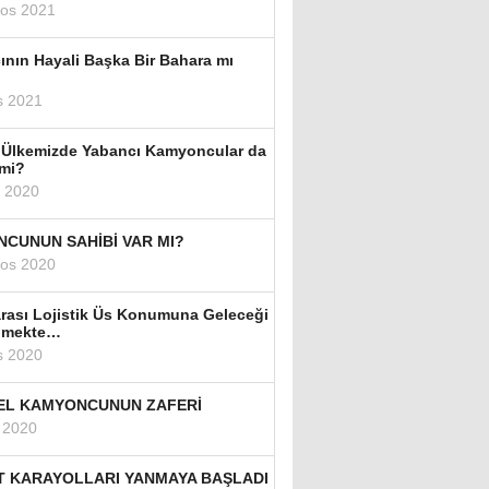
tos 2021
ının Hayali Başka Bir Bahara mı
s 2021
 Ülkemizde Yabancı Kamyoncular da
 mi?
k 2020
CUNUN SAHİBİ VAR MI?
tos 2020
arası Lojistik Üs Konumuna Geleceği
lmekte…
s 2020
EL KAMYONCUNUN ZAFERİ
 2020
T KARAYOLLARI YANMAYA BAŞLADI