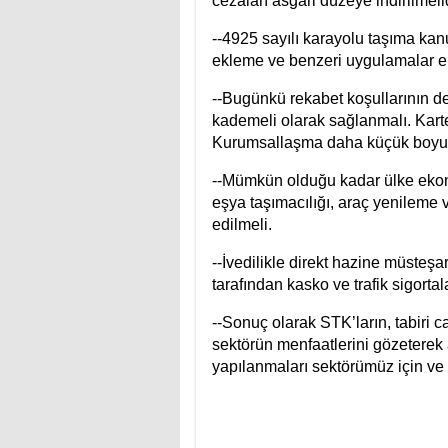
cezaları asgari düzeye indirilmelid
--4925 sayılı karayolu taşıma ka
ekleme ve benzeri uygulamalar en
--Bugünkü rekabet koşullarının d
kademeli olarak sağlanmalı. Karte
Kurumsallaşma daha küçük boyut
--Mümkün olduğu kadar ülke ekon
eşya taşımacılığı, araç yenileme
edilmeli.
--İvedilikle direkt hazine müsteşa
tarafından kasko ve trafik sigorta
--Sonuç olarak STK’ların, tabiri 
sektörün menfaatlerini gözeterek
yapılanmaları sektörümüz için ve 
Niz