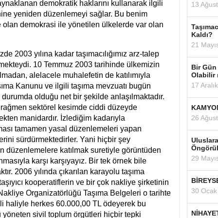
ynaklanan demokratik haklarını kullanarak ilgili
13 Ağus
hine yeniden düzenlemeyi sağlar. Bu benim
e olan demokrasi ile yönetilen ülkelerde var olan
Taşımac
Kaldı?
21 Mayı
003 yılına kadar taşımacılığımız arz-talep
rmekteydi. 10 Temmuz 2003 tarihinde ülkemizin
Bir Gün
ılmadan, alelacele muhalefetin de katılımıyla
Olabilir
17 Aralı
aşıma Kanunu ve ilgili taşıma mevzuatı bugün
 durumda olduğu net bir şekilde anlaşılmaktadır.
 rağmen sektörel kesimde ciddi düzeyde
KAMYON
kten manidardır. İzlediğim kadarıyla
26 Ağus
lanması tamamen yasal düzenlemeleri yapan
rini sürdürmektedirler. Yani hiçbir şey
Uluslar
Öngörü
n düzenlemelere katılmak suretiyle görüntüden
29 Mayı
anmasıyla karşı karşıyayız. Bir tek örnek bile
ır. 2006 yılında çıkarılan karayolu taşıma
BİREYS
ıyıcı kooperatiflerin ve bir çok nakliye şirketinin
30 Ocak
akliye Organizatörlüğü Taşıma Belgeleri o tarihte
imli haliyle herkes 60.000,00 TL ödeyerek bu
NİHAYE
ü yöneten sivil toplum örgütleri hiçbir tepki