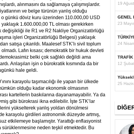
19 Ağus
ışlardı, alınmasını da sağlamaya çalışmışlardır.
iyatlarının ve belge türünün yanlış olduğu
GENEL 
yatı o günkü döviz kuru üzerinden 110.000,00 USD
23 Mayı
n yaklaşık 1.600.000,00 TL olması gerekirken
 değişikliği ile R1 ve R2 Nakliye Organizatörlüğü
aşıma işleri Organizatörlüğü Belgesi) yaklaşık
TÜRKİY
24 Nisa
an satışa çıkarıldı. Maalesef STK’lı sivil toplum
 olmadı. Lafın kısası; demokratik bir hukuk devleti
emokrasimiz belki çok sağlıklı değildi ama
TRAFİK
ardı. Anlaşılan işin o bürokratik kısmında da bir
12 Şuba
bugünkü hale geldi.
Yüksekl
ı karayolu taşımacılığı ile yapan bir ülkede
25 Hazi
n mümkün olduğu kadar ekonomik olmasının
rası kartellerin baskılarına dayanamayabilir. Ya da
iş gibi bürokrasi ikna edilebilir. İşte STK’lar
DİĞE
ilerini yükselterek yanlış yoldan dönülmesi
e karayolu girdileri astronomik düzeyde artmış,
uz etkilemeye başlamıştır. Yarattığı enflasyonist
 sürüklenmesine neden teşkil etmektedir. Bu