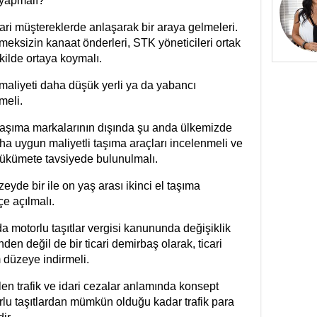
 yapmalı?
ri müştereklerde anlaşarak bir araya gelmeleri.
lmeksizin kanaat önderleri, STK yöneticileri ortak
ekilde ortaya koymalı.
e maliyeti daha düşük yerli ya da yabancı
meli.
t taşıma markalarının dışında şu anda ülkemizde
 uygun maliyetli taşıma araçları incelenmeli ve
 hükümete tavsiyede bulunulmalı.
eyde bir ile on yaş arası ikinci el taşıma
çe açılmalı.
 motorlu taşıtlar vergisi kanununda değişiklik
den değil de bir ticari demirbaş olarak, ticari
m düzeye indirmeli.
ilen trafik ve idari cezalar anlamında konsept
torlu taşıtlardan mümkün olduğu kadar trafik para