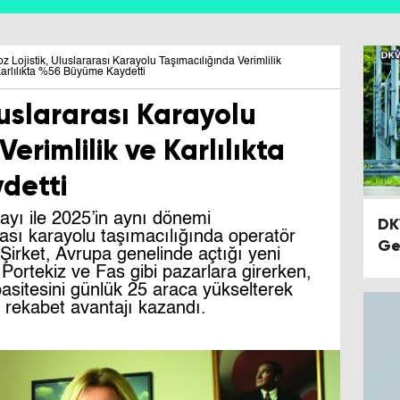
z Lojistik, Uluslararası Karayolu Taşımacılığında Verimlilik
arlılıkta %56 Büyüme Kaydetti
luslararası Karayolu
erimlilik ve Karlılıkta
detti
 ayı ile 2025’in aynı dönemi
DK
arası karayolu taşımacılığında operatör
Ge
. Şirket, Avrupa genelinde açtığı yeni
Çe
Portekiz ve Fas gibi pazarlara girerken,
sitesini günlük 25 araca yükselterek
ir rekabet avantajı kazandı.