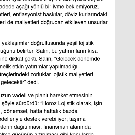
 vadede aşağı yönlü bir ivme beklemiyoruz.
eri, enflasyonist baskılar, döviz kurlarındaki
eri de maliyetleri doğrudan etkileyen unsurlar
ı yaklaşımlar doğrultusunda yeşil lojistik
ğunu belirten Salın, bu yatırımların kısa
ğine dikkat çekti. Salın, “Gelecek dönemde
elik etkin yatırımlar yapılmadığı
reçlerindeki zorluklar lojistik maliyetleri
 gelecektir” dedi.
 uzun vadeli ve planlı hareket etmesinin
şöyle sürdürdü: “Horoz Lojistik olarak, işin
ık, dönemsel, hatta haftalık bazda
delleriyle destek verebiliyor; taşıma
sklerin dağıtılması, finansman alanında