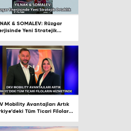
LNAK & SOMALEV: Rüzgar
erjisinde Yeni Stratejik
taklık
V Mobility Avantajları Artık
rkiye’deki Tüm Ticari Filoların
zmetinde