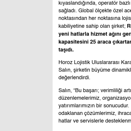
kıyaslandığında, operatör bazl
sağladı. Global ölçekte özel a
noktasından her noktasına loji
R
kabiliyetine sahip olan şirket;
yeni hatlarla hizmet a
ğ
ını ge
kapasitesini 25 araca çıkartar
ta
ş
ıdı.
Horoz Lojistik Uluslararası Ka
Salın, şirketin büyüme dinamik
değerlendirdi.
Salın, “Bu başarı; verimliliği ar
düzenlemelerimiz, organizasyone
yatırımlarımızın bir sonucudur
odaklanan çözümlerimiz, ihraca
hatlar ve servislerle desteklenm