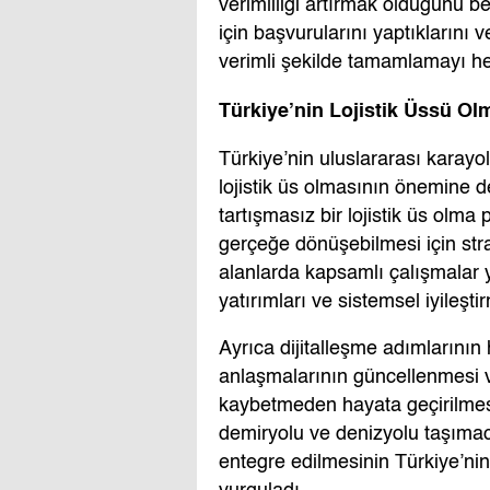
verimliliği artırmak olduğunu beli
için başvurularını yaptıklarını 
verimli şekilde tamamlamayı hed
Türkiye’nin Lojistik Üssü Ol
Türkiye’nin uluslararası karay
lojistik üs olmasının önemine d
tartışmasız bir lojistik üs olma
gerçeğe dönüşebilmesi için stra
alanlarda kapsamlı çalışmalar y
yatırımları ve sistemsel iyileş
Ayrıca dijitalleşme adımlarının 
anlaşmalarının güncellenmesi 
kaybetmeden hayata geçirilmesi 
demiryolu ve denizyolu taşımacı
entegre edilmesinin Türkiye’nin l