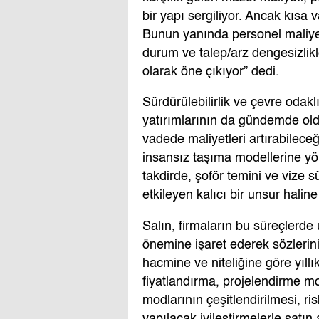
bir yapı sergiliyor. Ancak kısa
Bunun yanında personel maliyetl
durum ve talep/arz dengesizlikl
olarak öne çıkıyor” dedi.
Sürdürülebilirlik ve çevre odakl
yatırımlarının da gündemde oldu
vadede maliyetleri artırabilece
insansız taşıma modellerine yön
takdirde, şoför temini ve vize sü
etkileyen kalıcı bir unsur haline
Salın, firmaların bu süreçlerde
önemine işaret ederek sözlerini 
hacmine ve niteliğine göre yıll
fiyatlandırma, projelendirme mo
modlarının çeşitlendirilmesi, ri