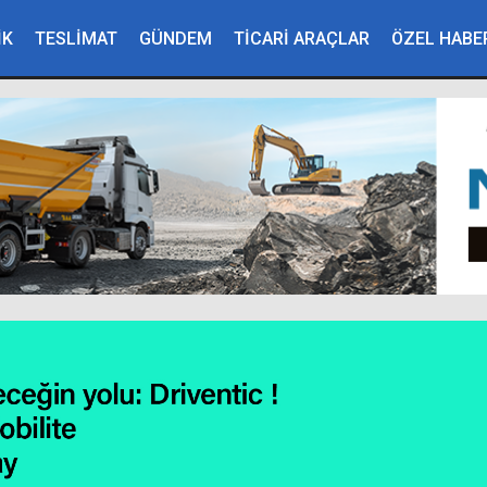
İK
TESLİMAT
GÜNDEM
TİCARİ ARAÇLAR
ÖZEL HABE