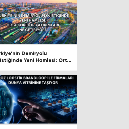
rkiye’nin Demiryolu
jistiğinde Yeni Hamlesi: Orta
ridor Yatırımları Ne
tiriyor?