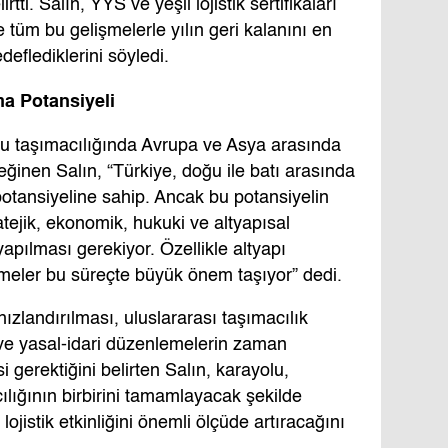
rtti. Salın, YYS ve yeşil lojistik sertifikaları
ve tüm bu gelişmelerle yılın geri kalanını en
eflediklerini söyledi.
ma Potansiyeli
olu taşımacılığında Avrupa ve Asya arasında
eğinen Salın, “Türkiye, doğu ile batı arasında
 potansiyeline sahip. Ancak bu potansiyelin
tejik, ekonomik, hukuki ve altyapısal
apılması gerekiyor. Özellikle altyapı
tirmeler bu süreçte büyük önem taşıyor” dedi.
hızlandırılması, uluslararası taşımacılık
ve yasal-idari düzenlemelerin zaman
gerektiğini belirten Salın, karayolu,
lığının birbirini tamamlayacak şekilde
ojistik etkinliğini önemli ölçüde artıracağını