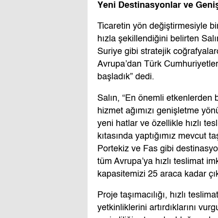
Yeni Destinasyonlar ve Geni
Ticaretin yön değiştirmesiyle bi
hızla şekillendiğini belirten Sa
Suriye gibi stratejik coğrafyala
Avrupa’dan Türk Cumhuriyetleri
başladık” dedi.
Salın, “En önemli etkenlerden b
hizmet ağımızı genişletme yönü
yeni hatlar ve özellikle hızlı t
kıtasında yaptığımız mevcut t
Portekiz ve Fas gibi destinasyo
tüm Avrupa’ya hızlı teslimat i
kapasitemizi 25 araca kadar çıka
Proje taşımacılığı, hızlı teslim
yetkinliklerini artırdıklarını vu