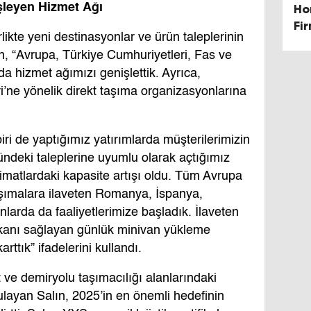
ş
leyen Hizmet A
ğ
ı
Ho
Fi
rlikte yeni destinasyonlar ve ürün taleplerinin
Ta
lın, “Avrupa, Türkiye Cumhuriyetleri, Fas ve
rda hizmet ağımızı genişlettik. Ayrıca,
’ne yönelik direkt taşıma organizasyonlarına
iri de yaptığımız yatırımlarda müşterilerimizin
ndeki taleplerine uyumlu olarak açtığımız
eslimatlardaki kapasite artışı oldu. Tüm Avrupa
aşımalara ilaveten Romanya, İspanya,
nlarda da faaliyetlerimize başladık. İlaveten
mkanı sağlayan günlük minivan yükleme
rttık” ifadelerini kullandı.
at ve demiryolu taşımacılığı alanlarındaki
rgulayan Salın, 2025’in en önemli hedefinin