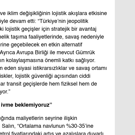
 ve iklim değişikliğinin lojistik akışlara etkisine
yle devam etti: “Türkiye’nin jeopolitik
lojistik geçişler için stratejik bir avantaj
elik taşıma faaliyetlerinde, savaş nedeniyle
ne geçebilecek en etkin alternatif
Ayrıca Avrupa Birliği ile mevcut Gümrük
ların kolaylaşmasına önemli katkı sağlıyor.
eden siyasi istikrarsızlıklar ve savaş ortamı
riskler, lojistik güvenliği açısından ciddi
lar transit geçişlerde hem fiziksel hem de
yor.”
r ivme beklemiyoruz”
ğında maliyetlerin seyrine ilişkin
 Salın, “Ortalama navlunun %30-35’ine
trol fiyatlarındaki artış ve azalışlara duyarlı