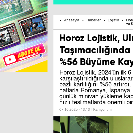
Anasayfa
Haberler
Lojistik
Horo
ve K
Horoz Lojistik, U
Taşımacılığında V
%56 Büyüme Kay
Horoz Lojistik, 2024’ün ilk 6
karşılaştırıldığında uluslar
bazlı karlılığını %56 artırdı
hatlarla Romanya, İspanya, 
günlük minivan yükleme kapa
hızlı teslimatlarda önemli b
07.10.2025 - 13:13
| Kamyonum