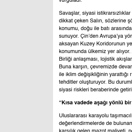
vurguladı.
Savaşlar, siyasi istikrarsızlıklar
dikkat çeken Salın, sözlerine şö
konumu, doğu ile batı arasındaki 
sunuyor. Çin’den Avrupa’ya yön
aksayan Kuzey Koridorunun yeri
konumunda ülkemiz yer alıyor. 
Birliği anlaşması, lojistik akış
Buna karşın, çevremizde devam 
ile iklim değişikliğinin yarattığı 
tehditler oluşturuyor. Bu durum
siyasi riskleri beraberinde getiri
“Kısa vadede a
ş
a
ğ
ı yönlü bi
Uluslararası karayolu taşımacılı
değerlendirmelerde de bulunan
karşılık gelen mazot maliyeti, pe