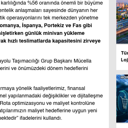
ı karlılığında %56 oranında önemli bir büyüme
centelik anlaşmaları sayesinde dünyanın her
stik operasyonlarını tek merkezden yönetme
omanya,
İ
spanya, Portekiz ve Fas gibi
ni
ş
letirken günlük minivan yükleme
ak hızlı teslimatlarda kapasitesini zirveye
Tü
Lo
rayolu Taşımacılığı Grup Başkanı Mücella
Ko
lerini ve önümüzdeki dönem hedeflerini
Ge
tırmaya yönelik faaliyetlerimiz, finansal
l yapılanmadaki değişiklikler ve dijitalleşme
. Rota optimizasyonu ve maliyet kontrolüne
tçılarımızın maliyet hedeflerine uygun yeni
ektedir” ifadelerini kullandı.