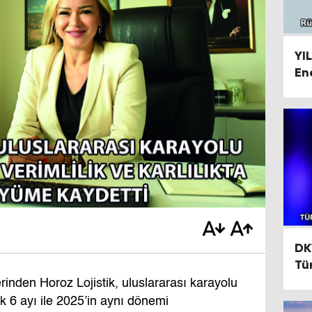
YI
En
Or
DK
Tü
Hi
lerinden Horoz Lojistik, uluslararası karayolu
lk 6 ayı ile 2025’in aynı dönemi