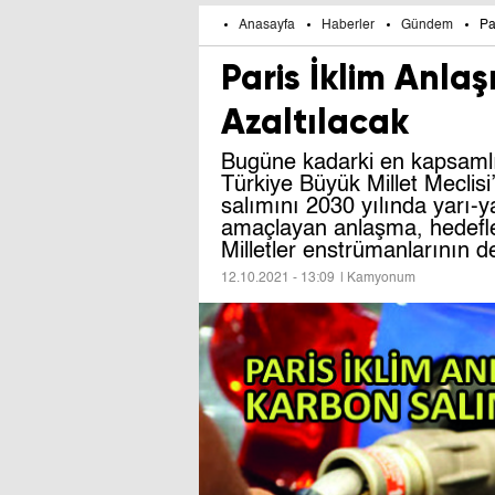
Anasayfa
Haberler
Gündem
Pa
Paris İklim Anla
Azaltılacak
Bugüne kadarki en kapsamlı
Türkiye Büyük Millet Meclis
salımını 2030 yılında yarı-y
amaçlayan anlaşma, hedefl
Milletler enstrümanlarının 
12.10.2021 - 13:09
| Kamyonum