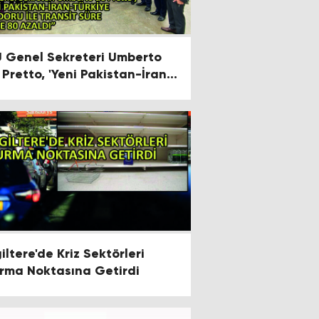
U Genel Sekreteri Umberto
 Pretto, 'Yeni Pakistan-İran-
rkiye Koridoru ile Transit
re Yüzde 80 Azaldı'
iltere'de Kriz Sektörleri
rma Noktasına Getirdi