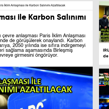
ris İklim Anlaşması ile Karbon Salınımı Azaltılacak
şması ile Karbon Salınımı
 çevre anlaşması Paris İklim Anlaşması
i’nde de görüşülerek onaylandı. Karbon
arıya, 2050 yılında ise sıfıra indirgemeyi
IR
eri sağlama aşamasında Birleşmiş
devreye girmesini öngörüyor.
de
Tü
Sü