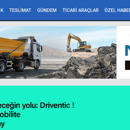
İK
TESLİMAT
GÜNDEM
TİCARİ ARAÇLAR
ÖZEL HABE