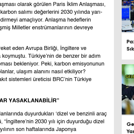
laşması olarak görülen Paris İklim Anlaşması,
 karbon salımı değerlerini 2030 yılında yarı-
 indirmeyi amaçlıyor. Anlaşma hedeflerin
miş Milletler enstrümanlarının devreye
Pa
Sı
eket eden Avrupa Birliği, İngiltere ve
ya koymuştu. Türkiye’nin de benzer bir adım
apması bekleniyor. Peki, karbon emisyonunun
lanlar, ulaşım alanını nasıl etkiliyor?
kıt sistemleri üreticisi BRC’nin Türkiye
LAR YASAKLANABİLİR”
lanlarında duyurdukları ‘dizel ve benzinli araç
, “İngiltere’nin 2030 yılı için duyurduğu dizel
Ge
yılının son haftalarında Japonya
Ya