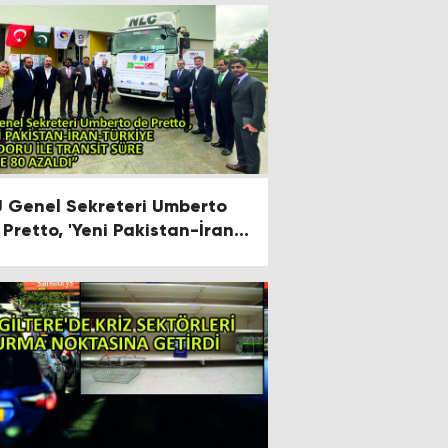
U Genel Sekreteri Umberto
 Pretto, 'Yeni Pakistan-İran-
rkiye Koridoru ile Transit
re Yüzde 80 Azaldı'