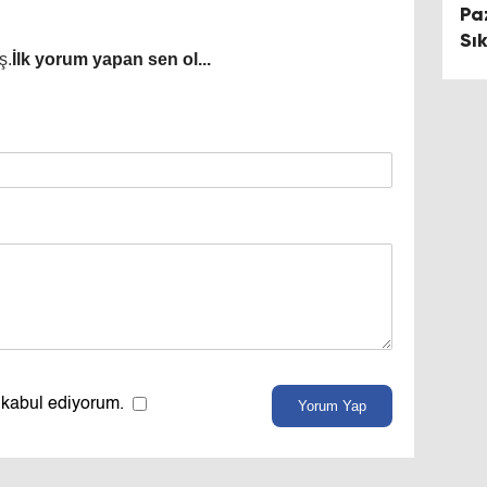
Pa
Sı
ş.
İlk yorum yapan sen ol...
 kabul ediyorum.
Yorum Yap