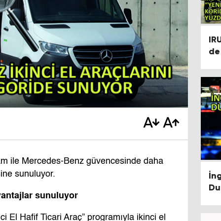
IR
de
Tü
Sü
am ile Mercedes-Benz güvencesinde daha
sine sunuluyor.
İng
Du
vantajlar sunuluyor
i El Hafif Ticari Araç” programıyla ikinci el