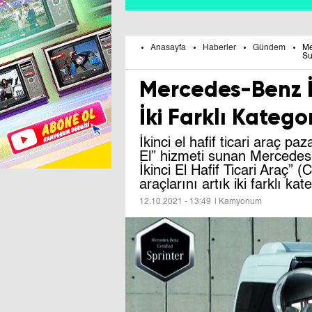
Anasayfa
Haberler
Gündem
Me
Su
Mercedes-Benz İk
İki Farklı Kateg
İkinci el hafif ticari araç paz
El” hizmeti sunan Mercedes-
İkinci El Hafif Ticari Araç” 
araçlarını artık iki farklı ka
12.10.2021 - 13:49
| Kamyonum