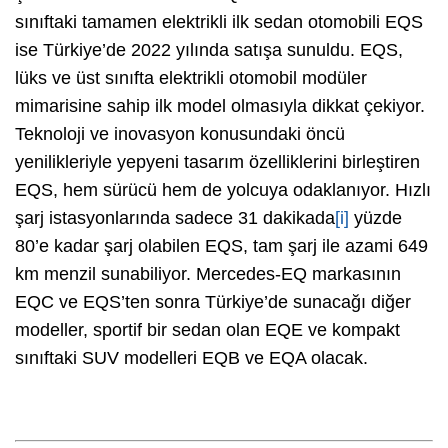
sınıftaki tamamen elektrikli ilk sedan otomobili EQS
ise Türkiye’de 2022 yılında satışa sunuldu. EQS,
lüks ve üst sınıfta elektrikli otomobil modüler
mimarisine sahip ilk model olmasıyla dikkat çekiyor.
Teknoloji ve inovasyon konusundaki öncü
yenilikleriyle yepyeni tasarım özelliklerini birleştiren
EQS, hem sürücü hem de yolcuya odaklanıyor. Hızlı
şarj istasyonlarında sadece 31 dakikada
[i]
yüzde
80’e kadar şarj olabilen EQS, tam şarj ile azami 649
km menzil sunabiliyor. Mercedes-EQ markasının
EQC ve EQS’ten sonra Türkiye’de sunacağı diğer
modeller, sportif bir sedan olan EQE ve kompakt
sınıftaki SUV modelleri EQB ve EQA olacak.