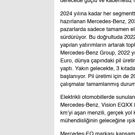
derecede güçlü ve kademesiz 
2024 yılına kadar her segmentte
hazırlanan Mercedes-Benz, 2030 
pazarlarda sadece tamamen elekt
sürdürüyor. Bu doğrultuda 2022 -
yapılan yatırımların artarak to
Mercedes-Benz Group, 2022 yılın
Euro, dünya çapındaki pil üretim
yaptı. Yakın gelecekte, 3 kıtada
başlanıyor. Pil üretimi için de 
çalışmalar tamamlanmış duru
Elektrikli otomobillerde sunul
Mercedes-Benz, Vision EQXX kon
km’yi aşan menzili, gerçek yol
mühendisliğinin geleceğine ışık
Mercedes-EQ markası kapsamın