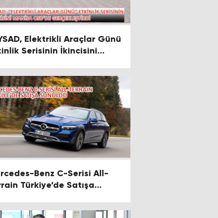
YSAD, Elektrikli Araçlar Günü
inlik Serisinin İkincisini
nisa OSB’de Gerçekleştirdi
rcedes-Benz C-Serisi All-
rrain Türkiye’de Satışa
nuldu