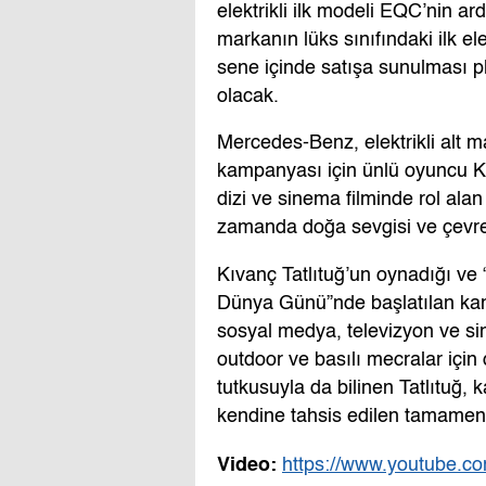
elektrikli ilk modeli EQC’nin 
markanın lüks sınıfındaki ilk e
sene içinde satışa sunulması 
olacak.
Mercedes-Benz, elektrikli alt 
kampanyası için ünlü oyuncu Kıv
dizi ve sinema filminde rol ala
zamanda doğa sevgisi ve çevre d
Kıvanç Tatlıtuğ’un oynadığı ve 
Dünya Günü”nde başlatılan ka
sosyal medya, televizyon ve s
outdoor ve basılı mecralar için 
tutkusuyla da bilinen Tatlıtuğ
kendine tahsis edilen tamamen 
Video:
https://www.youtube.