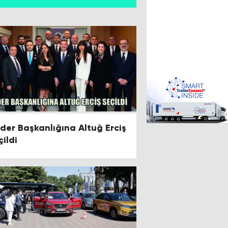
der Başkanlığına Altuğ Erciş
çildi