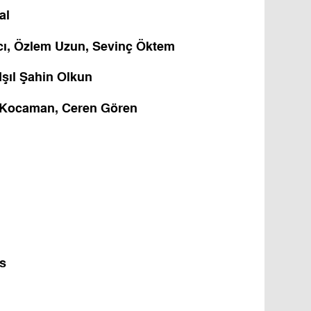
al
cı, Özlem Uzun, Sevinç Öktem
Işıl Şahin Olkun
 Kocaman, Ceren Gören
ts