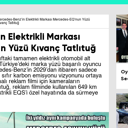
rcedes-Benz’in Elektrikli Markası Mercedes-EQ’nun Yüzü
vanç Tatlıtuğ
 Elektrikli Markası
 Yüzü Kıvanç Tatlıtuğ
ftaki tamamen elektrikli otomobil alt
ürkiye’deki marka yüzü başarılı oyuncu
cedes-Benz’in 2029’dan itibaren sadece
Oy
ve sıfır karbon emisyonu vizyonunu ortaya
Se
alı reklam filmi için kameraların
ıtuğ, reklam filminde kullanılan 649 km
trikli EQS’i özel hayatında da sürmeye