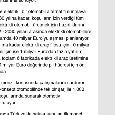
hızlanma sunuyor.
 elektrikli bir otomobil alternatifi sunmaya
yılına kadar, koşulların izin verdiği tüm
rikli otomobil üretmek için hazırlıklarını
 2030 yılları arasında elektrikli otomobillere
plamda 40 milyar Euro’yu aşması planlanıyor.
a kadar elektrikli araç filosu için 10 milyar
i için ise 1 milyar Euro’dan fazla yatırım
 toplam 6 fabrikada elektrikli araç üretimine
20 milyar Euro değerinde pil hücresi için ön
mda.
an menzil konusunda çalışmalarını sürdüren
sept otomobilinde tek bir şarj ile 1.000
 koşullarında sunarak otomotiv
 tutuyor.
da Türkiye’de satışa sunulan ilk model,