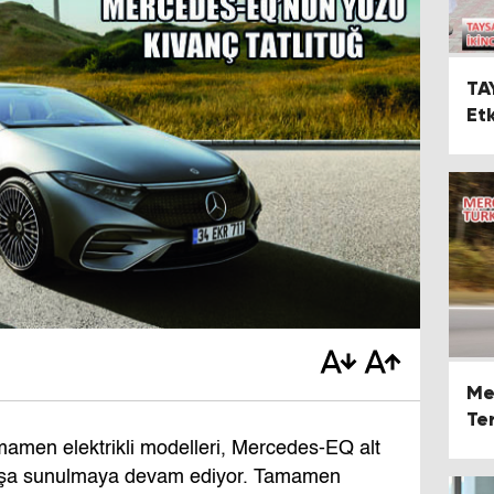
TA
Etk
Ma
Me
Te
Su
men elektrikli modelleri, Mercedes-EQ alt
atışa sunulmaya devam ediyor. Tamamen