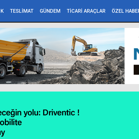
İK
TESLİMAT
GÜNDEM
TİCARİ ARAÇLAR
ÖZEL HABE