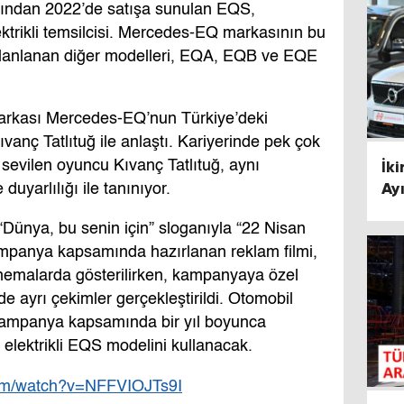
ardından 2022’de satışa sunulan EQS,
lektrikli temsilcisi. Mercedes-EQ markasının bu
planlanan diğer modelleri, EQA, EQB ve EQE
markası Mercedes-EQ’nun Türkiye’deki
anç Tatlıtuğ ile anlaştı. Kariyerinde pek çok
İkinci 
n sevilen oyuncu Kıvanç Tatlıtuğ, aynı
Ay
uyarlılığı ile tanınıyor.
“Dünya, bu senin için” sloganıyla “22 Nisan
mpanya kapsamında hazırlanan reklam filmi,
inemalarda gösterilirken, kampanyaya özel
de ayrı çekimler gerçekleştirildi. Otomobil
, kampanya kapsamında bir yıl boyunca
elektrikli EQS modelini kullanacak.
com/watch?v=NFFVIOJTs9I