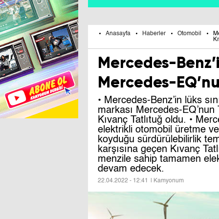
Anasayfa
Haberler
Otomobil
Me
Kı
Mercedes-Benz’in
Mercedes-EQ’nun
• Mercedes-Benz’in lüks sını
markası Mercedes-EQ’nun T
Kıvanç Tatlıtuğ oldu. • Mer
elektrikli otomobil üretme 
koyduğu sürdürülebilirlik tem
karşısına geçen Kıvanç Tatl
menzile sahip tamamen elek
devam edecek.
22.04.2022 - 12:41
| Kamyonum