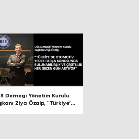
S Derneği Yönetim Kurulu
şkanı Ziya Özalp, ''Türkiye’de
omotiv Yedek Parça
nusunda Bulunabilirlik ve
şitlilik Her Geçen Gün
ıyor''