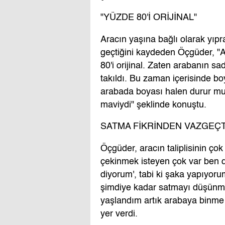
"YÜZDE 80'İ ORİJİNAL"
Aracın yaşına bağlı olarak yıpra
geçtiğini kaydeden Öçgüder, "
80'i orijinal. Zaten arabanın sa
takıldı. Bu zaman içerisinde bo
arabada boyası halen durur mu
maviydi" şeklinde konuştu.
SATMA FİKRİNDEN VAZGEÇT
Öçgüder, aracın taliplisinin çok
çekinmek isteyen çok var ben de
diyorum', tabi ki şaka yapıyoru
şimdiye kadar satmayı düşünme
yaşlandım artık arabaya binme 
yer verdi.