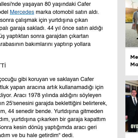
lesi'nde yaşayan 80 yaşındaki Cafer
odel
Mercedes
marka otomobil satın aldı.
sonra çalışmak için yurtdışına çıkan
lı garaja sakladı. 44 yıl önce satın aldığı
üş yaptıktan sonra garajdan çıkartan
rabasının bakımlarını yaptırıp yollara
Me
Ma
Tİ
Yü
ı çocuğu gibi koruyan ve saklayan Cafer
tluk yapan aracına artık kullanamadığı için
iyor. Aracı 1978 yılında aldığını söyleyen
 25'senesini garajda beklettiğini belirterek,
dım, 44 senedir bende. Yurtdışına gitmeden
ım, yurtdışına çıkarken bir garaja kapattım
Sonra kesin dönüş yaptığımda aracı geri
dım ve bu hale getirdim" dedi.