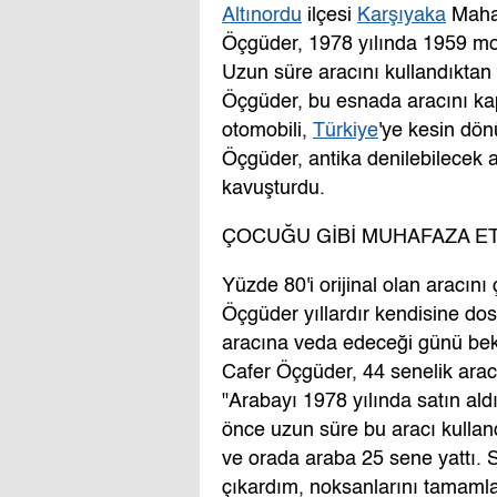
Altınordu
ilçesi
Karşıyaka
Mahal
Öçgüder, 1978 yılında 1959 m
Uzun süre aracını kullandıktan 
Öçgüder, bu esnada aracını kapa
otomobili,
Türkiye
'ye kesin dön
Öçgüder, antika denilebilecek a
kavuşturdu.
ÇOCUĞU GİBİ MUHAFAZA ET
Yüzde 80'i orijinal olan aracın
Öçgüder yıllardır kendisine dos
aracına veda edeceği günü bekl
Cafer Öçgüder, 44 senelik aracın
"Arabayı 1978 yılında satın al
önce uzun süre bu aracı kulland
ve orada araba 25 sene yattı. 
çıkardım, noksanlarını tamamla