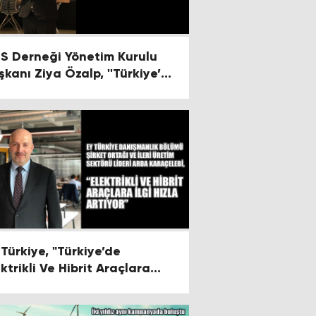
S Derneği Yönetim Kurulu
şkanı Ziya Özalp, ''Türkiye’de
omotiv Yedek Parça
nusunda Bulunabilirlik ve
şitlilik Her Geçen Gün
ıyor''
 Türkiye, "Türkiye’de
ktrikli Ve Hibrit Araçlara
an İlgi Hızla Arttacak"