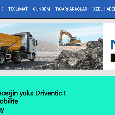
İK
TESLİMAT
GÜNDEM
TİCARİ ARAÇLAR
ÖZEL HABE