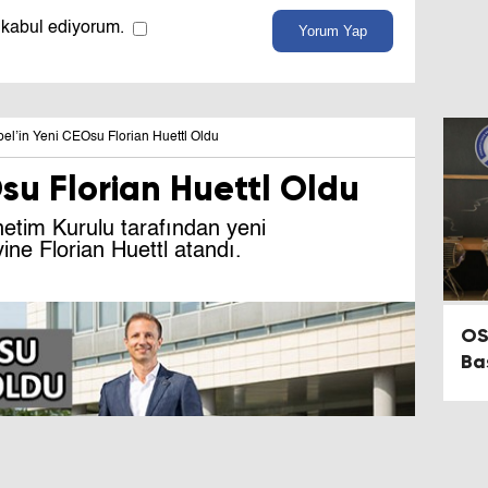
 kabul ediyorum.
Yorum Yap
el’in Yeni CEOsu Florian Huettl Oldu
su Florian Huettl Oldu
tim Kurulu tarafından yeni
ne Florian Huettl atandı.
OS
Ba
Ot
Ko
Çe
Art