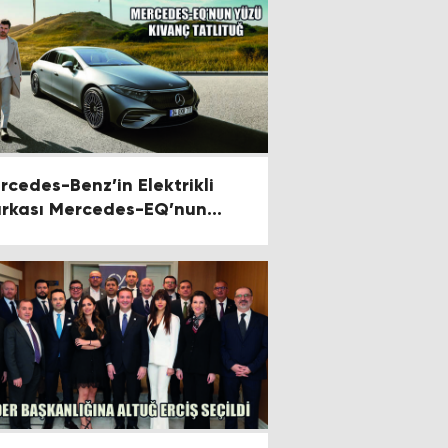
rcedes-Benz’in Elektrikli
rkası Mercedes-EQ’nun
zü Kıvanç Tatlıtuğ