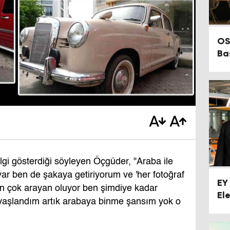
OS
Ba
Ot
Ko
Çe
Art
lgi gösterdiği söyleyen Öçgüder, "Araba ile
ar ben de şakaya getiriyorum ve 'her fotoğraf
EY
çin çok arayan oluyor ben şimdiye kadar
Ele
aşlandım artık arabaya binme şansım yok o
Ol