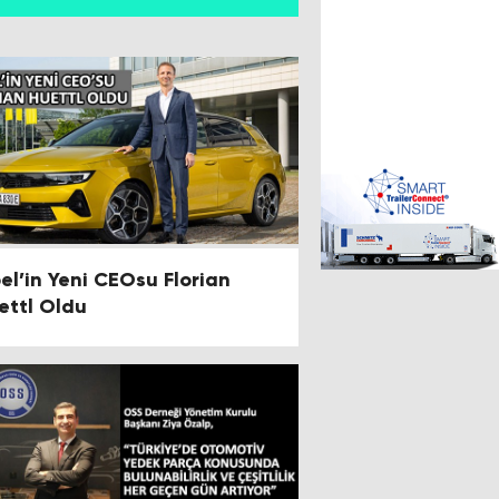
el’in Yeni CEOsu Florian
ettl Oldu