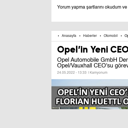
Yorum yapma şartlarını okudum ve
Anasayfa
Haberler
Otomobil
Op
Opel’in Yeni CEO
Opel Automobile GmbH Dene
Opel/Vauxhall CEO'su görevi
24.05.2022 - 13:33
| Kamyonum