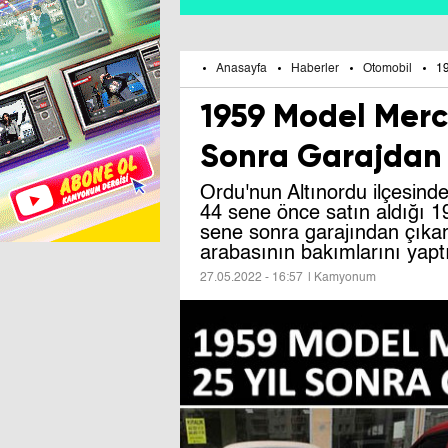
Anasayfa
Haberler
Otomobil
19
1959 Model Merce
Sonra Garajdan 
Ordu'nun Altınordu ilçesin
44 sene önce satın aldığı 
sene sonra garajından çıkart
arabasının bakımlarını yaptı
27.05.2022 - 16:57
| Kamyonum