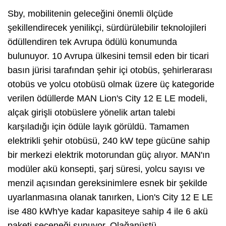
Sby, mobilitenin geleceğini önemli ölçüde
şekillendirecek yenilikçi, sürdürülebilir teknolojileri
ödüllendiren tek Avrupa ödülü konumunda
bulunuyor. 10 Avrupa ülkesini temsil eden bir ticari
basın jürisi tarafından şehir içi otobüs, şehirlerarası
otobüs ve yolcu otobüsü olmak üzere üç kategoride
verilen ödüllerde MAN Lion's City 12 E LE modeli,
alçak girişli otobüslere yönelik artan talebi
karşıladığı için ödüle layık görüldü. Tamamen
elektrikli şehir otobüsü, 240 kW tepe gücüne sahip
bir merkezi elektrik motorundan güç alıyor. MAN'ın
modüler akü konsepti, şarj süresi, yolcu sayısı ve
menzil açısından gereksinimlere esnek bir şekilde
uyarlanmasına olanak tanırken, Lion's City 12 E LE
ise 480 kWh'ye kadar kapasiteye sahip 4 ile 6 akü
paketi seçeneği sunuyor. Olağanüstü