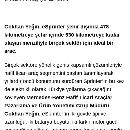
Gökhan Ye
ğin
:
eSprinter şehir dış
ı
nda 478
kilometreye şehir i
ç
inde 530 kilometreye kadar
ulaşan menziliyle bir
ç
ok sekt
ö
r i
ç
in ideal bir
ara
ç
.
Birçok sektöre yönelik geniş kapsamlı çözümleriyle
hafif ticari araç segmentini baştan tanımlayarak
yıllardır öncü konumunu sürdüren Sprinter’ın bu kez
de elektrikli olarak Türkiye yollarına çıkacağını
söyleyen
Mercedes-Benz Hafif Ticari Araçlar
Pazarlama ve Ürün Yönetimi Grup Müdürü
Gökhan Ye
ğ
in,
eSprinter’ın iki gövde tipi ve
uzunluğu, iki batarya boyutu, iki farklı motor gücü