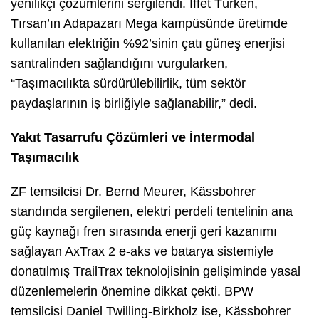
yenilikçi çözümlerini sergilendi. İffet Türken,
Tırsan’ın Adapazarı Mega kampüsünde üretimde
kullanılan elektriğin %92’sinin çatı güneş enerjisi
santralinden sağlandığını vurgularken,
“Taşımacılıkta sürdürülebilirlik, tüm sektör
paydaşlarının iş birliğiyle sağlanabilir,” dedi.
Yakıt Tasarrufu Çözümleri ve İntermodal
Taşımacılık
ZF temsilcisi Dr. Bernd Meurer, Kässbohrer
standında sergilenen, elektri perdeli tentelinin ana
güç kaynağı fren sırasında enerji geri kazanımı
sağlayan AxTrax 2 e-aks ve batarya sistemiyle
donatılmış TrailTrax teknolojisinin gelişiminde yasal
düzenlemelerin önemine dikkat çekti. BPW
temsilcisi Daniel Twilling-Birkholz ise, Kässbohrer