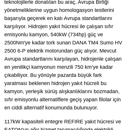
teknolojilerle donatılan bu araç, Avrupa Birliği
yönetmeliklerine uygun homologasyon testlerini
başarıyla geçerek en katı Avrupa standartlarını
karşılıyor. Hidrojen yakıt hücresi ile çalışan sıfır
emisyonlu kamyon, 540kW (734hp) güç ve
2500Nm'ye kadar tork sunan DANA TM4 Sumo HV
2500 6-P elektrik motorundan güç alıyor. Mevcut
Avrupa standartlarını karşılayan, hidrojenle çalışan
en yenilikçi kamyonun menzili 750 km’ye kadar
çıkabiliyor. Bu yönüyle pazarda büyük fark
yaratması beklenen hidrojen yakıt hücreli bu
kamyon, yerleşik sürüş alışkanlıklarını bozmadan,
sıfır emisyonlu alternatiflere geçiş yapan filolar için
en ciddi alternatif konumunda bulunuyor.
117kW kapasiteli entegre REFIRE yakıt hücresi ve
EATON'un ağır hizmet taşımacılığında elektrikli