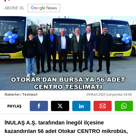
ABONE OL
Haberler / Teslimat
29 Mart 2023 Çarşamba 14:38
PAYLAŞ
İNULAŞ A.Ş. tarafından İnegöl ilçesine
kazandırılan 56 adet Otokar CENTRO mikrobüs,