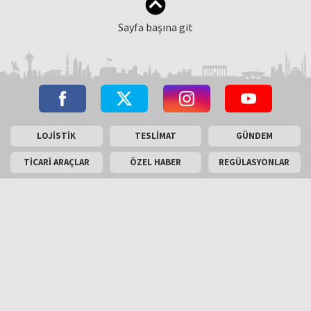
Sayfa başına git
LOJİSTİK
TESLİMAT
GÜNDEM
TİCARİ ARAÇLAR
ÖZEL HABER
REGÜLASYONLAR
YAZARLAR
FOTO GALERİ
VİDEO GALERİ
LASTİK-AKARYAKIT-
DÜNYADAN
ELEKTRİKLİ ARAÇLAR
AKÜ
SON TEKNOLOJİLER
ARAÇ
TEST SÜRÜŞÜ
KOMPONENTLERİ
ENGLİSH
Masaüstü Görünümü