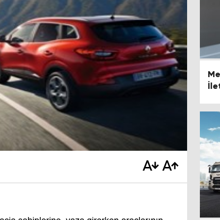
Me
İl