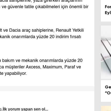
ia sahiplerine, yaza girerken araçlarının
For
ve güvenle tatile çıkabilmeleri için önemli bir
Ey
e Dacia araç sahiplerine, Renault Yetkili
anik onarımlarda yüzde 20 indirim fırsatı
m bakım ve mekanik onarımlarda yüzde 20
rıca müşteriler Axcess, Maximum, Paraf ve
te yapabiliyor.
Ge
“O
ş.
İlk yorum yapan sen ol...