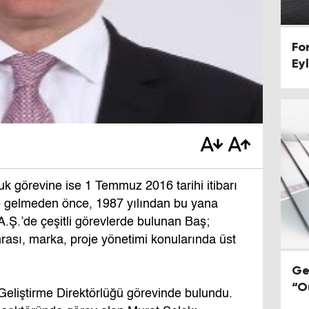
For
Ey
k görevine ise 1 Temmuz 2016 tarihi itibarı
e gelmeden önce, 1987 yılından bu yana
.Ş.’de çeşitli görevlerde bulunan Baş;
onrası, marka, proje yönetimi konularında üst
Ge
“O
 Geliştirme Direktörlüğü görevinde bulundu.