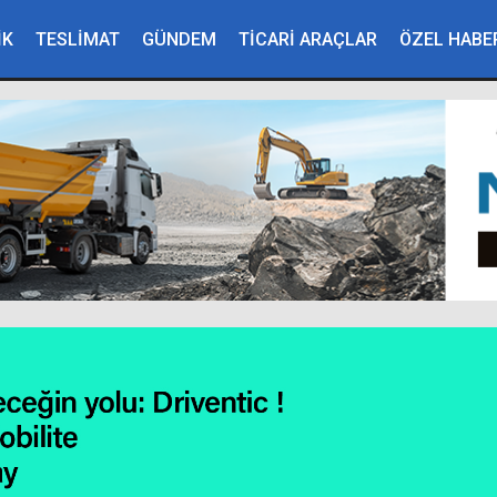
İK
TESLİMAT
GÜNDEM
TİCARİ ARAÇLAR
ÖZEL HABE