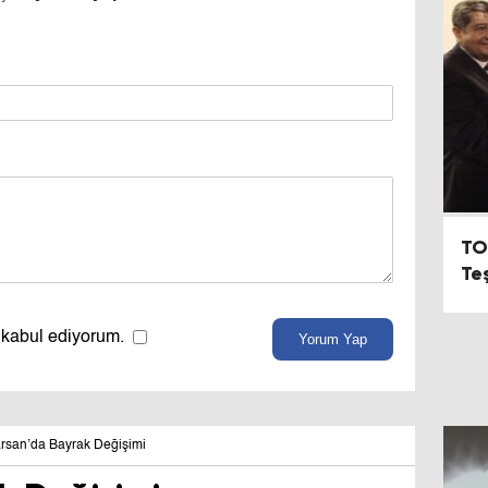
TO
Te
 kabul ediyorum.
Yorum Yap
rsan’da Bayrak Değişimi