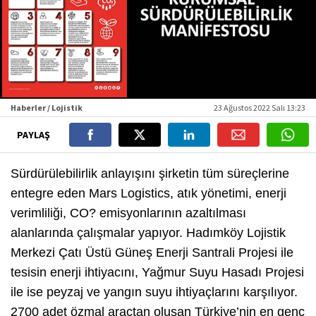
Haberler / Lojistik
23 Ağustos 2022 Salı 13:23
PAYLAŞ
Sürdürülebilirlik anlayışını şirketin tüm süreçlerine
entegre eden Mars Logistics, atık yönetimi, enerji
verimliliği, CO? emisyonlarının azaltılması
alanlarında çalışmalar yapıyor. Hadımköy Lojistik
Merkezi Çatı Üstü Güneş Enerji Santrali Projesi ile
tesisin enerji ihtiyacını, Yağmur Suyu Hasadı Projesi
ile ise peyzaj ve yangın suyu ihtiyaçlarını karşılıyor.
2700 adet özmal araçtan oluşan Türkiye’nin en genç