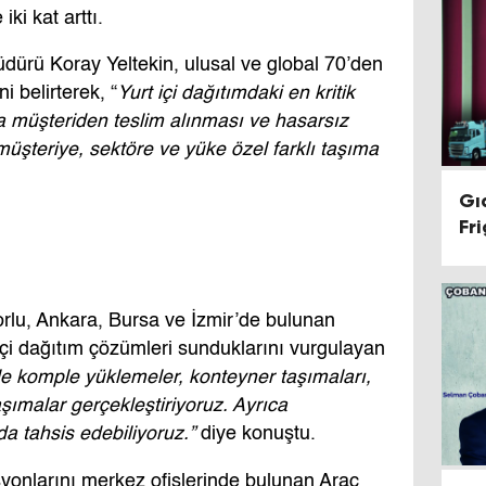
ki kat arttı.
Müdürü Koray Yeltekin, ulusal ve global 70’den
i belirterek, “
Yurt içi dağıtımdaki en kritik
 müşteriden teslim alınması ve hasarsız
müşteriye, sektöre ve yüke özel farklı taşıma
Gı
Fr
orlu, Ankara, Bursa ve İzmir’de bulunan
t içi dağıtım çözümleri sunduklarını vurgulayan
 ile komple yüklemeler, konteyner taşımaları,
aşımalar gerçekleştiriyoruz. Ayrıca
da tahsis edebiliyoruz.”
diye konuştu.
asyonlarını merkez ofislerinde bulunan Araç