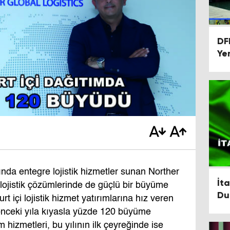
DF
Ye
sında entegre lojistik hizmetler sunan Norther
İt
i lojistik çözümlerinde de güçlü bir büyüme
Du
rt içi lojistik hizmet yatırımlarına hız veren
 önceki yıla kıyasla yüzde 120 büyüme
m hizmetleri, bu yılının ilk çeyreğinde ise