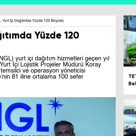
, Yurt İçi Dağıtımda Yüzde 120 Büyüdü
ğıtımda Yüzde 120
(NGL) yurt içi dağıtım hizmetleri geçen yıl
urt İçi Lojistik Projeler Müdürü Koray
 temsilci ve operasyon yöneticisi
TET
e’nin 81 iline ortalama 100 sefer
Be