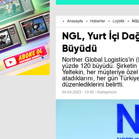
Anasayfa
Haberler
Lojistik
NGL
NGL, Yurt İçi Da
Büyüdü
Norther Global Logistics’in 
yüzde 120 büyüdü. Şirketin Y
Yeltekin, her müşteriye özel
atadıklarını, her gün Türkiy
düzenlediklerini belirtti.
04.04.2023 - 13:45
| Kamyonum