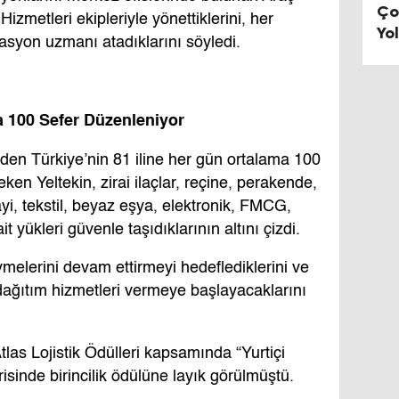
Ço
zmetleri ekipleriyle yönettiklerini, her
Yo
rasyon uzmanı atadıklarını söyledi.
Ort
a 100 Sefer Düzenleniyor
den Türkiye’nin 81 iline her gün ortalama 100
eken Yeltekin, zirai ilaçlar, reçine, perakende,
i, tekstil, beyaz eşya, elektronik, FMCG,
t yükleri güvenle taşıdıklarının altını çizdi.
melerini devam ettirmeyi hedeflediklerini ve
l dağıtım hizmetleri vermeye başlayacaklarını
las Lojistik Ödülleri kapsamında “Yurtiçi
isinde birincilik ödülüne layık görülmüştü.