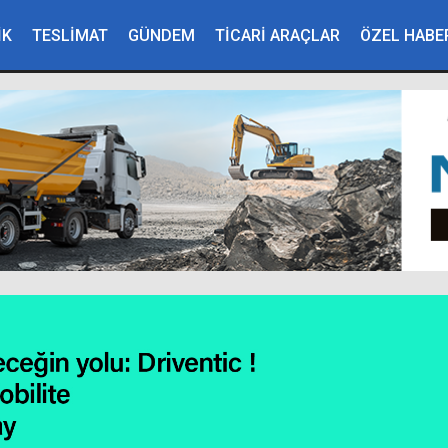
İK
TESLİMAT
GÜNDEM
TİCARİ ARAÇLAR
ÖZEL HABE