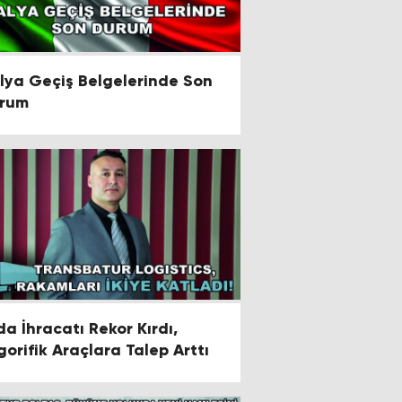
alya Geçiş Belgelerinde Son
rum
da İhracatı Rekor Kırdı,
igorifik Araçlara Talep Arttı