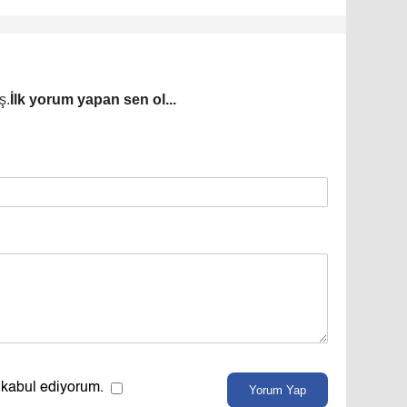
ş.
İlk yorum yapan sen ol...
 kabul ediyorum.
Yorum Yap