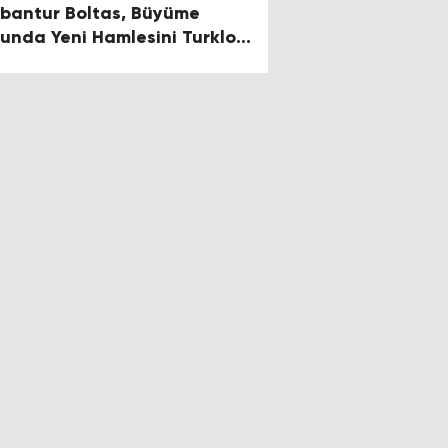
bantur Boltas, Büyüme
lunda Yeni Hamlesini Turklog
aklığı İle Yaptı