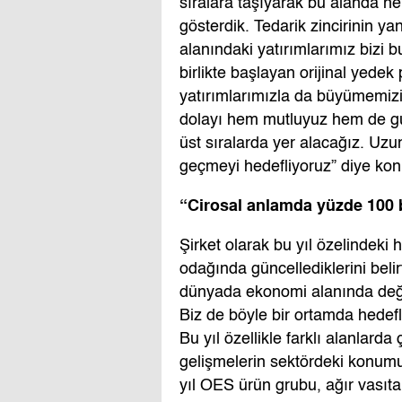
sıralara taşıyarak bu alanda n
gösterdik. Tedarik zincirinin yan
alanındaki yatırımlarımız bizi b
birlikte başlayan orijinal yedek
yatırımlarımızla da büyümemizi
dolayı hem mutluyuz hem de gu
üst sıralarda yer alacağız. Uzu
geçmeyi hedefliyoruz” diye kon
“Cirosal anlamda yüzde 100
Şirket olarak bu yıl özelindeki
odağında güncellediklerini bel
dünyada ekonomi alanında deği
Biz de böyle bir ortamda hedefl
Bu yıl özellikle farklı alanlard
gelişmelerin sektördeki konum
yıl OES ürün grubu, ağır vasıt