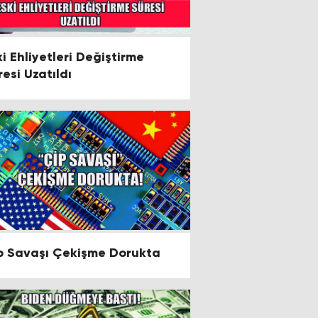
ki Ehliyetleri Değiştirme
resi Uzatıldı
p Savaşı Çekişme Dorukta