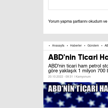
Yorum yapma şartlarını okudum ve
Anasayfa
Haberler
Gündem
AB
ABD'nin Ticari H
ABD'nin ticari ham petrol st
göre yaklaşık 1 milyon 700 bi
20.10.2022 - 09:31
| Kamyonum