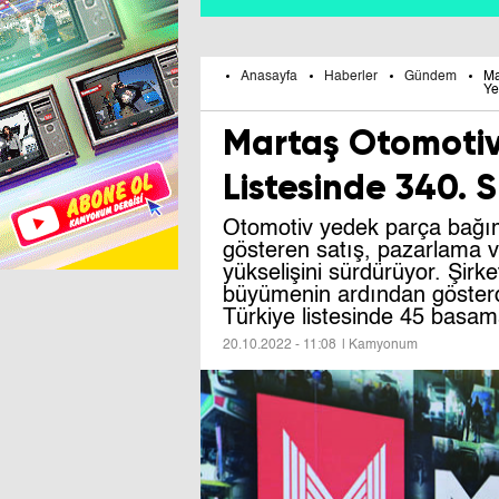
Anasayfa
Haberler
Gündem
Ma
Ye
Martaş Otomotiv
Listesinde 340. S
Otomotiv yedek parça bağım
gösteren satış, pazarlama v
yükselişini sürdürüyor. Şirke
büyümenin ardından gösterd
Türkiye listesinde 45 basama
20.10.2022 - 11:08
| Kamyonum