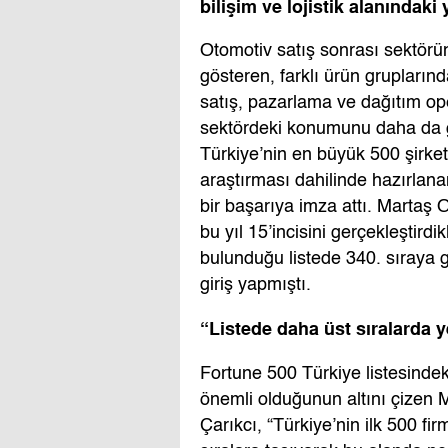
bilişim ve lojistik alanındaki 
Otomotiv satış sonrası sektörün
gösteren, farklı ürün grupların
satış, pazarlama ve dağıtım op
sektördeki konumunu daha da g
Türkiye’nin en büyük 500 şirket
araştırması dahilinde hazırlan
bir başarıya imza attı. Martaş 
bu yıl 15’incisini gerçekleştirdi
bulunduğu listede 340. sıraya ge
giriş yapmıştı.
“Listede daha üst sıralarda y
Fortune 500 Türkiye listesindeki
önemli olduğunun altını çizen
Çarıkcı, “Türkiye’nin ilk 500 f