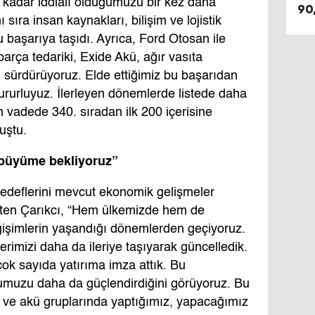
e kadar iddialı olduğumuzu bir kez daha
90
ı sıra insan kaynakları, bilişim ve lojistik
u başarıya taşıdı. Ayrıca, Ford Otosan ile
 parça tedariki, Exide Akü, ağır vasıta
 sürdürüyoruz. Elde ettiğimiz bu başarıdan
rurluyuz. İlerleyen dönemlerde listede daha
n vadede 340. sıradan ilk 200 içerisine
uştu.
 büyüme bekliyoruz”
 hedeflerini mevcut ekonomik gelişmeler
irten Çarıkcı, “Hem ülkemizde hem de
şimlerin yaşandığı dönemlerden geçiyoruz.
erimizi daha da ileriye taşıyarak güncelledik.
a çok sayıda yatırıma imza attık. Bu
umuzu daha da güçlendirdiğini görüyoruz. Bu
a ve akü gruplarında yaptığımız, yapacağımız