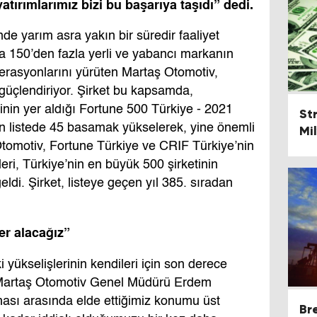
yatırımlarımız bizi bu başarıya taşıdı” dedi.
de yarım asra yakın bir süredir faaliyet
da 150’den fazla yerli ve yabancı markanın
erasyonlarını yürüten Martaş Otomotiv,
üçlendiriyor. Şirket bu kapsamda,
inin yer aldığı Fortune 500 Türkiye - 2021
St
an listede 45 basamak yükselerek, yine önemli
Mi
Otomotiv, Fortune Türkiye ve CRIF Türkiye’nin
kleri, Türkiye’nin en büyük 500 şirketinin
ldi. Şirket, listeye geçen yıl 385. sıradan
er alacağız”
 yükselişlerinin kendileri için son derece
 Martaş Otomotiv Genel Müdürü Erdem
irması arasında elde ettiğimiz konumu üst
Br