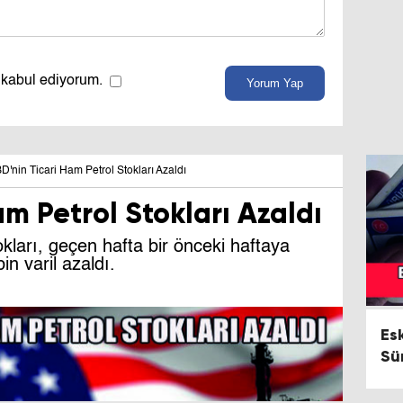
 kabul ediyorum.
Yorum Yap
D'nin Ticari Ham Petrol Stokları Azaldı
am Petrol Stokları Azaldı
okları, geçen hafta bir önceki haftaya
n varil azaldı.
Es
Sü