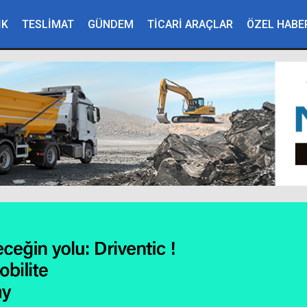
İK
TESLİMAT
GÜNDEM
TİCARİ ARAÇLAR
ÖZEL HABE