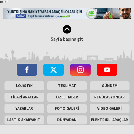
next
Sayfa başına git
LOJİSTİK
TESLİMAT
GÜNDEM
TİCARİ ARAÇLAR
ÖZEL HABER
REGÜLASYONLAR
YAZARLAR
FOTO GALERİ
VİDEO GALERİ
LASTİK-AKARYAKIT-
DÜNYADAN
ELEKTRİKLİ ARAÇLAR
AKÜ
SON TEKNOLOJİLER
ARAÇ
TEST SÜRÜŞÜ