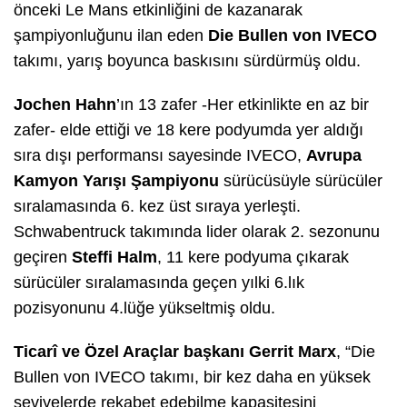
önceki Le Mans etkinliğini de kazanarak
şampiyonluğunu ilan eden
Die Bullen von IVECO
takımı, yarış boyunca baskısını sürdürmüş oldu.
Jochen Hahn
’ın 13 zafer -Her etkinlikte en az bir
zafer- elde ettiği ve 18 kere podyumda yer aldığı
sıra dışı performansı sayesinde IVECO,
Avrupa
Kamyon Yarışı Şampiyonu
sürücüsüyle sürücüler
sıralamasında 6. kez üst sıraya yerleşti.
Schwabentruck takımında lider olarak 2. sezonunu
geçiren
Steffi Halm
, 11 kere podyuma çıkarak
sürücüler sıralamasında geçen yılki 6.lık
pozisyonunu 4.lüğe yükseltmiş oldu.
Ticarî ve Özel Araçlar başkanı
Gerrit Marx
, “Die
Bullen von IVECO takımı, bir kez daha en yüksek
seviyelerde rekabet edebilme kapasitesini