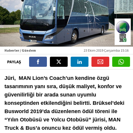
Haberler / Gündem
23 Ekim 2019 Çarşamba 15:16
PAYLAŞ
Jüri, MAN Lion’s Coach’un kendine özgü
tasarımının yanı sıra, düşük maliyet, konfor ve
güvenilirliği bir arada sunan uyumlu
konseptinden etkilendiğini belirtti. Brüksel’deki
Busworld 2019’da düzenlenen ödül töreni ile
“Yılın Otobüsü ve Yolcu Otobüsü” jürisi, MAN
Truck & Bus’a onuncu kez ödül vermiş oldu.