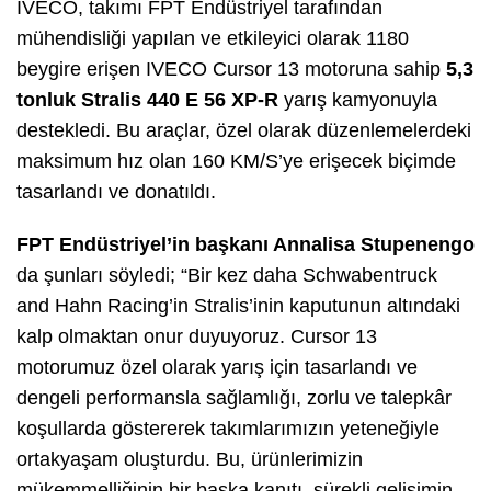
IVECO, takımı FPT Endüstriyel tarafından
mühendisliği yapılan ve etkileyici olarak 1180
beygire erişen IVECO Cursor 13 motoruna sahip
5,3
tonluk Stralis 440 E 56 XP-R
yarış kamyonuyla
destekledi. Bu araçlar, özel olarak düzenlemelerdeki
maksimum hız olan 160 KM/S’ye erişecek biçimde
tasarlandı ve donatıldı.
FPT Endüstriyel’in başkanı Annalisa Stupenengo
da şunları söyledi; “Bir kez daha Schwabentruck
and Hahn Racing’in Stralis’inin kaputunun altındaki
kalp olmaktan onur duyuyoruz. Cursor 13
motorumuz özel olarak yarış için tasarlandı ve
dengeli performansla sağlamlığı, zorlu ve talepkâr
koşullarda göstererek takımlarımızın yeteneğiyle
ortakyaşam oluşturdu. Bu, ürünlerimizin
mükemmelliğinin bir başka kanıtı, sürekli gelişimin