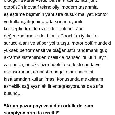
olduğuna karar verdi. Uluslararası uzman jüri,
otobüsün inovatif teknolojiyi modern tasarımla
eşleştirme biçiminin yanı sıra düşük maliyet, konfor
ve kullanışlılığı bir arada sunan uyumlu
konseptinden de özellikle etkilendi. Jüri
değerlendirmesinde, Lion’s Coach’un iyi kalite
sürücü alanı ve süper yol tutuşu, motor bölümündeki
yüksek performanslı ve olağanüstü randımanlı güç
aktarma sisteminden özellikle bahsedildi. Jüri, aynı
zamanda, ön aks üzerindeki tekerlekli sandalye
asansörünün, otobüsün bagaj alanı hacmini
kısıtlamadan kullanılması konusunda maksimum
esneklik sağlayan akıllı entegrasyonuna da atıfta
bulundu.
“Artan pazar payı ve aldığı ödüllerle sıra
şampiyonların da tercihi”