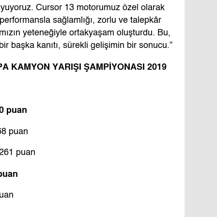
duyuyoruz. Cursor 13 motorumuz özel olarak
 performansla sağlamlığı, zorlu ve talepkâr
ımızın yeteneğiyle ortakyaşam oluşturdu. Bu,
r başka kanıtı, sürekli gelişimin bir sonucu.”
PA KAMYON YARIŞI ŞAMPİYONASI 2019
70 puan
68 puan
 261 puan
 puan
puan