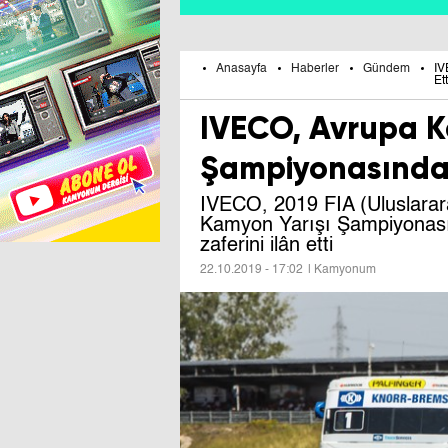
Anasayfa
Haberler
Gündem
IV
Ett
IVECO, Avrupa K
Şampiyonasında Z
IVECO, 2019 FIA (Uluslara
Kamyon Yarışı Şampiyonası
zaferini ilân etti
22.10.2019 - 17:02
| Kamyonum