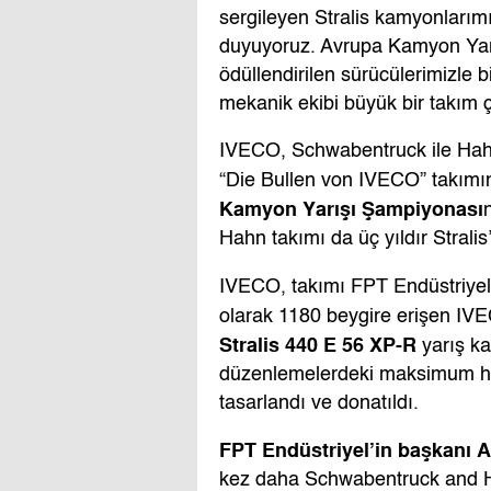
sergileyen Stralis kamyonlarım
duyuyoruz. Avrupa Kamyon Yar
ödüllendirilen sürücülerimizle b
mekanik ekibi büyük bir takım ç
IVECO, Schwabentruck ile Hahn
“Die Bullen von IVECO” takımı
Kamyon Yarışı Şampiyonası
Hahn takımı da üç yıldır Stralis
IVECO, takımı FPT Endüstriyel t
olarak 1180 beygire erişen IV
Stralis 440 E 56 XP-R
yarış ka
düzenlemelerdeki maksimum hı
tasarlandı ve donatıldı.
FPT Endüstriyel’in başkanı
kez daha Schwabentruck and Ha