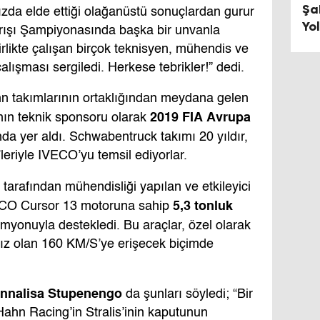
Şa
ızda elde ettiği olağanüstü sonuçlardan gurur
Yo
ışı Şampiyonasında başka bir unvanla
irlikte çalışan birçok teknisyen, mühendis ve
alışması sergiledi. Herkese tebrikler!” dedi.
 takımlarının ortaklığından meydana gelen
2019 FIA Avrupa
nın teknik sponsoru olarak
nda yer aldı. Schwabentruck takımı 20 yıldır,
’leriyle IVECO’yu temsil ediyorlar.
arafından mühendisliği yapılan ve etkileyici
5,3 tonluk
ECO Cursor 13 motoruna sahip
myonuyla destekledi. Bu araçlar, özel olarak
z olan 160 KM/S’ye erişecek biçimde
 Annalisa Stupenengo
da şunları söyledi; “Bir
hn Racing’in Stralis’inin kaputunun