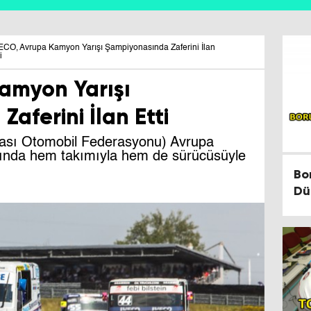
ECO, Avrupa Kamyon Yarışı Şampiyonasında Zaferini İlan
i
amyon Yarışı
aferini İlan Etti
rası Otomobil Federasyonu) Avrupa
nda hem takımıyla hem de sürücüsüyle
Bo
Dü