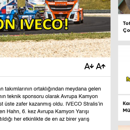
To
Ço
 takımlarının ortaklığından meydana gelen
nın teknik sponsoru olarak Avrupa Kamyon
Ka
st üste zafer kazanmış oldu. IVECO Stralis’in
Mü
en Hahn, 6. kez Avrupa Kamyon Yarışı
Ge
dığı her etkinlikte de en az birer yarış
Aç