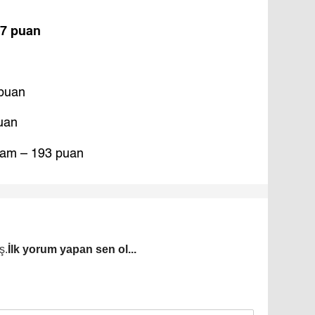
27 puan
 puan
uan
eam – 193 puan
ş.
İlk yorum yapan sen ol...