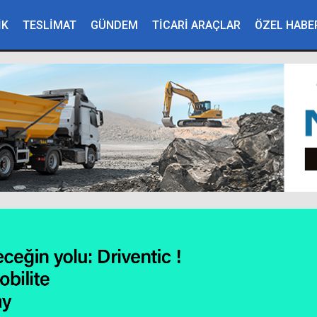
İK
TESLİMAT
GÜNDEM
TİCARİ ARAÇLAR
ÖZEL HABE