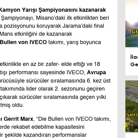
Kamyon Yarışı Şampiyonasını kazanarak
 Şampiyonayı, Misano’daki ilk etkinlikten beri
 pozisyonunu koruyarak Jarama’daki final
 Mans etkinliğini de kazanarak
 Bullen von IVECO
takımı, yarış boyunca
İla
Ge
etkinlikte en az bir zafer- elde ettiği ve 18
Avrupa
 dışı performansı sayesinde IVECO,
ürücüsüyle sürücüler sıralamasında 6. kez üst
 takımında lider olarak 2. sezonunu geçiren
çıkarak sürücüler sıralamasında geçen yılki
tmiş oldu.
ı
Gerrit Marx
, “Die Bullen von IVECO takımı,
erde rekabet edebilme kapasitesini
 bir şekilde kazandıran performanslar