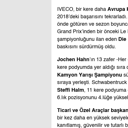
Avrupa 
IVECO, bir kere daha
2018’deki başarısını tekrarladı.
önde götüren ve sezon boyunca
Grand Prix’inden bir önceki Le
Die
şampiyonluğunu ilan eden
baskısını sürdürmüş oldu.
Jochen Hahn
’ın 13 zafer -Her 
kere podyumda yer aldığı sıra
Kamyon Yarışı Şampiyonu
s
sıraya yerleşti. Schwabentruck
Steffi Halm
, 11 kere podyuma 
6.lık pozisyonunu 4.lüğe yüksel
Ticarî ve Özel Araçlar başkan
bir kez daha en yüksek seviyel
kanıtlamış, güvenilir ve tutarlı