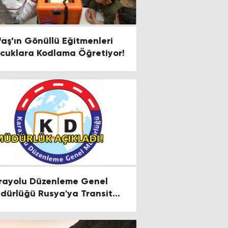
faş’ın Gönüllü Eğitmenleri
cuklara Kodlama Öğretiyor!
rayolu Düzenleme Genel
dürlüğü Rusya'ya Transit
çiş Belgeleri Hakkında
ıklama Yaptı