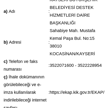
BELEDİYESİ DESTEK
a)
Adı
:
HİZMETLERİ DAİRE
BAŞKANLIĞI
Sahabiye Mah. Mustafa
Kemal Paşa Bul. No:15
b)
Adresi
:
38010
KOCASİNAN/KAYSERİ
c)
Telefon ve faks
:
3522071600 - 3522228954
numarası
ç)
İhale dokümanının
görülebileceği ve e-
imza kullanılarak
:
https://ekap.kik.gov.tr/EKAP/
indirilebileceği internet
sayfası