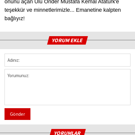
önünü açan Ulu Önder Mustafa Kemal Atatürk'e
teşekkür ve minnetlerimizle... Emanetine kalpten
bağlıyız!
YORUM EKLE
Gönder
YORUMLAR