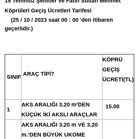
15 Temmuz Şehitler ve Fatih Sultan Mehmet
Köprüleri Geçiş Ücretleri Tarifesi
(25 / 10 / 2023
saat 00 : 00 'den itibaren
geçerlidir.)
KÖPRÜ
GEÇİŞ
ARAÇ TİPİ?
SINIF
ÜCRETİ(TL)
AKS ARALIĞI 3.20 m’DEN
15.00
1
KÜÇÜK İKİ AKSLI ARAÇLAR
AKS ARALIĞI 3.20 m VE 3.20
m.’DEN BÜYÜK UKOME