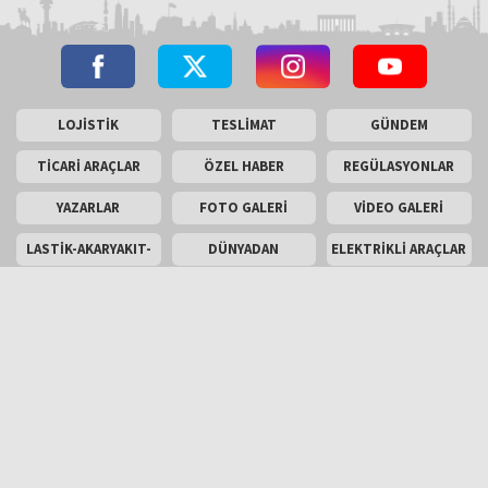
LOJİSTİK
TESLİMAT
GÜNDEM
TİCARİ ARAÇLAR
ÖZEL HABER
REGÜLASYONLAR
YAZARLAR
FOTO GALERİ
VİDEO GALERİ
LASTİK-AKARYAKIT-
DÜNYADAN
ELEKTRİKLİ ARAÇLAR
AKÜ
SON TEKNOLOJİLER
ARAÇ
TEST SÜRÜŞÜ
KOMPONENTLERİ
ENGLİSH
Masaüstü Görünümü
İletişim
Künye
Copyright © 2026 Kamyonum