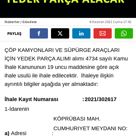
Haberler / Gündem
4 Haziran 2021 Cuma 17:42
PAYLAŞ
ÇÖP KAMYONLARI VE SÜPÜRGE ARAÇLARI
İÇİN YEDEK PARÇA ALIMI alımı 4734 sayılı Kamu
İhale Kanununun 19 uncu maddesine göre açık
ihale usulü ile ihale edilecektir. İhaleye ilişkin
ayrıntılı bilgiler aşağıda yer almaktadır:
İhale Kayıt Numarası
:
2021/302617
1-İdarenin
KÖPRÜBASI MAH.
CUMHURIYET MEYDANI NO:
a)
Adresi
: