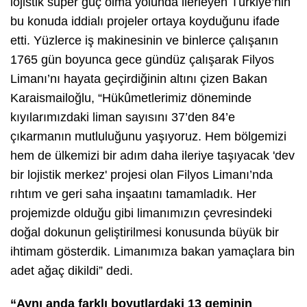
lojistik süper güç olma yolunda ilerleyen Türkiye’nin
bu konuda iddialı projeler ortaya koyduğunu ifade
etti. Yüzlerce iş makinesinin ve binlerce çalışanın
1765 gün boyunca gece gündüz çalışarak Filyos
Limanı’nı hayata geçirdiğinin altını çizen Bakan
Karaismailoğlu, “Hükûmetlerimiz döneminde
kıyılarımızdaki liman sayısını 37’den 84’e
çıkarmanın mutluluğunu yaşıyoruz. Hem bölgemizi
hem de ülkemizi bir adım daha ileriye taşıyacak 'dev
bir lojistik merkez' projesi olan Filyos Limanı’nda
rıhtım ve geri saha inşaatını tamamladık. Her
projemizde olduğu gibi limanımızın çevresindeki
doğal dokunun geliştirilmesi konusunda büyük bir
ihtimam gösterdik. Limanımıza bakan yamaçlara bin
adet ağaç dikildi” dedi.
“Aynı anda farklı boyutlardaki 13 geminin