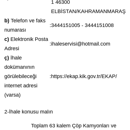
1 46300
ELBİSTAN/KAHRAMANMARAŞ
b)
Telefon ve faks
:
3444151005 - 3444151008
numarası
c)
Elektronik Posta
:
ihaleservisi@hotmail.com
Adresi
ç)
İhale
dokümanının
görülebileceği
:
https://ekap.kik.gov.tr/EKAP/
internet adresi
(varsa)
2-İhale konusu malın
Toplam 63 kalem Çöp Kamyonları ve