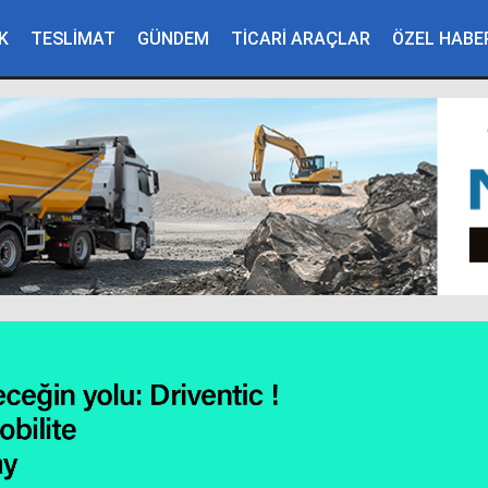
K
TESLİMAT
GÜNDEM
TİCARİ ARAÇLAR
ÖZEL HABE