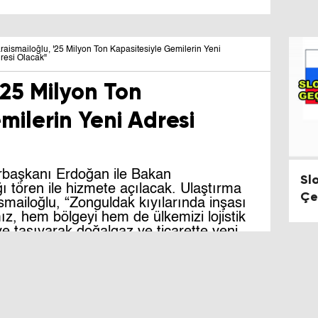
raismailoğlu, '25 Milyon Ton Kapasitesiyle Gemilerin Yeni
resi Olacak"
'25 Milyon Ton
milerin Yeni Adresi
rbaşkanı Erdoğan ile Bakan
Sl
ı tören ile hizmete açılacak. Ulaştırma
Çe
smailoğlu, “Zonguldak kıyılarında inşası
Du
, hem bölgeyi hem de ülkemizi lojistik
ye taşıyarak doğalgaz ve ticarette yeni
 merkez projesidir” dedi.