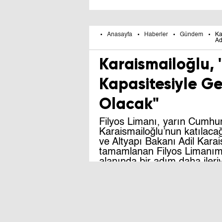
Anasayfa
Haberler
Gündem
Ka
Ad
Karaismailoğlu, 
Kapasitesiyle Ge
Olacak"
Filyos Limanı, yarın Cumhu
Karaismailoğlu’nun katılacağ
ve Altyapı Bakanı Adil Karai
tamamlanan Filyos Limanımız
alanında bir adım daha ileri
bir üs olacak dev bir lojistik
04.06.2021 - 13:16
| Kamyonum