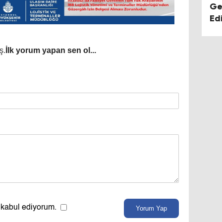
Ge
Ed
Uy
Kal
ş.
İlk yorum yapan sen ol...
 kabul ediyorum.
Yorum Yap