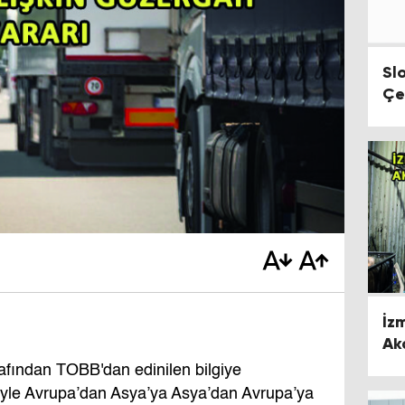
Sl
Çe
Du
İz
Ak
rafından TOBB'dan edinilen bilgiye
riyle Avrupa’dan Asya’ya Asya’dan Avrupa’ya