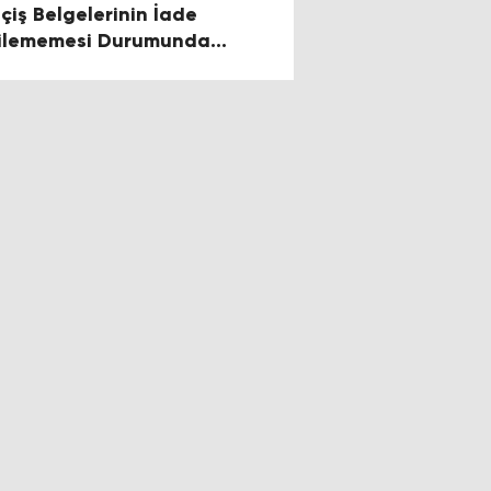
çiş Belgelerinin İade
ilememesi Durumunda
gulanan 10 Gün Ceza Süresi
dırıldı