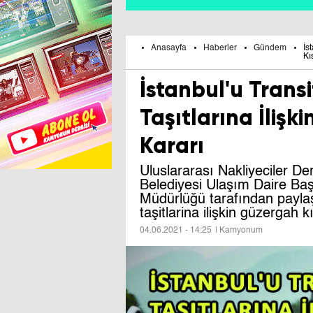
Anasayfa
Haberler
Gündem
İs
Kı
İstanbul'u Trans
Taşıtlarına İlişk
Kararı
Uluslararası Nakliyeciler D
Belediyesi Ulaşım Daire Başk
Müdürlüğü tarafından paylaş
taşitlarina ilişkin güzergah k
04.06.2021 - 14:25
| Kamyonum