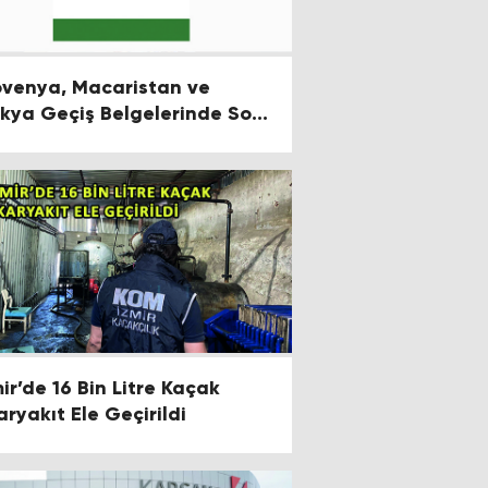
ovenya, Macaristan ve
kya Geçiş Belgelerinde Son
rum
mir’de 16 Bin Litre Kaçak
aryakıt Ele Geçirildi