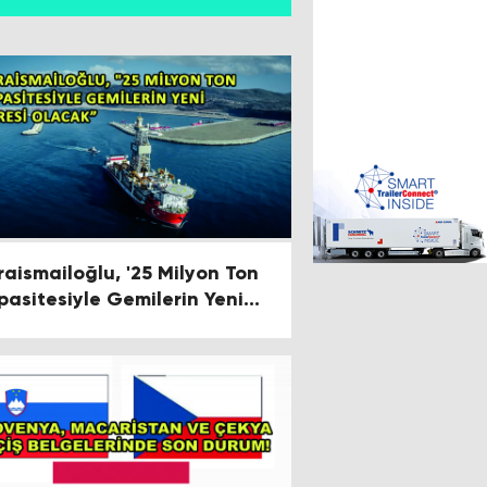
raismailoğlu, '25 Milyon Ton
pasitesiyle Gemilerin Yeni
resi Olacak"