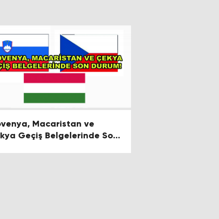
ovenya, Macaristan ve
kya Geçiş Belgelerinde Son
rum