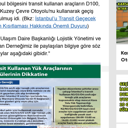
bul bölgesini transit kullanan araçların D100,
, Kuzey Çevre Otoyolu'nu kullanarak geçiş
ulmuş idi. (Bkz:
İ
stanbul’u Transit Geçecek
ah Kısıtlaması Hakkında Önemli Duyuru
)
 Ulaşım Daire Başkanlığı Lojistik Yönetimi ve
n Derneğimiz ile paylaşılan bilgiye göre söz
Ka
lar aşağıdaki gibidir."
Otobüsü 
İTÜ