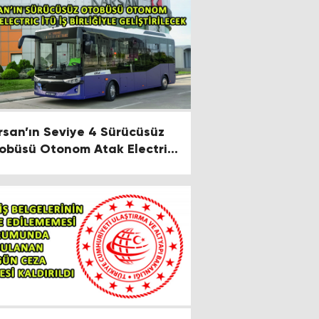
rsan’ın Seviye 4 Sürücüsüz
Otonom Atak Electric
 İş Birliğiyle Geliştirilecek