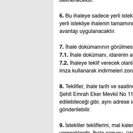
belirlenecektir.
6.
Bu ihaleye sadece yerli istekli
yerli istekliye ihalenin tamamı
avantajı uygulanacaktır.
7.
İhale dokümanının görülmesi
7.1.
İhale dokümanı, idarenin ad
7.2.
İhaleye teklif verecek ola
imza kullanarak indirmeleri zor
8.
Teklifler, ihale tarih ve saa
Şehit Emrah Eker Mevkii No 11 
edilebileceği gibi, aynı adrese 
gönderilebilir.
9.
İstekliler tekliflerini, mal kal