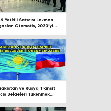
N Yetkili Satıcısı Lokman
aslan Otomotiv, 2020’yi
deflerinin Üzerinde Kapattı
zakistan ve Rusya Transit
çiş Belgeleri Tükenmek
ere