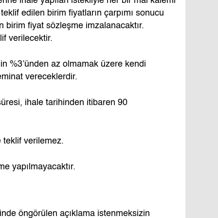
rine ihale yapılan istekliyle her bir mal kalemi
 teklif edilen birim fiyatların çarpımı sonucu
 birim fiyat sözleşme imzalanacaktır.
f verilecektir.
bedelin %3’ünden az olmamak üzere kendi
teminat vereceklerdir.
 süresi, ihale tarihinden itibaren 90
teklif verilemez.
tme yapılmayacaktır.
inde öngörülen açıklama istenmeksizin