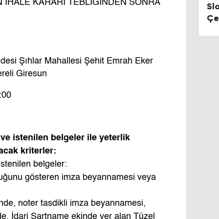
 İHALE KARARI TEBLİĞİNDEN SONRA
Sl
Çe
Du
esi Şıhlar Mahallesi Şehit Emrah Eker
reli Giresun
:00
 ve istenilen belgeler ile yeterlik
ak kriterler:
istenilen belgeler:
lduğunu gösteren imza beyannamesi veya
nde, noter tasdikli imza beyannamesi,
de, İdari Şartname ekinde yer alan Tüzel