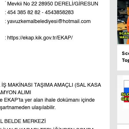
:
Mevkii No 22 28950 DERELİ/GİRESUN
:
454 385 82 82 - 4543858283
:
yavuzkemalbelediyesi@hotmail.com
:
https://ekap.kik.gov.tr/EKAP/
Sc
To
Ku
L İŞ MAKİNASI TAŞIMA AMAÇLI (SAL KASA
MYON ALIMI
giye EKAP’ta yer alan ihale dokümanı içinde
 şartnameden ulaşılabilir.
L BELDE MERKEZİ