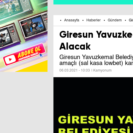
Anasayfa
Haberler
Gündem
Gi
Giresun Yavuzke
Alacak
Giresun Yavuzkemal Belediye
amaçlı (sal kasa lowbet) k
06.03.2021 - 10:03
| Kamyonum