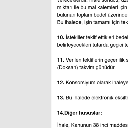
vereceklerdir. İhale sonucu, üze
miktarı ile bu mal kalemleri için
bulunan toplam bedel üzerinden
Bu ihalede, işin tamamı için tekli
10.
İstekliler teklif ettikleri 
belirleyecekleri tutarda geçici 
11.
Verilen tekliflerin geçerlilik
(Doksan) takvim günüdür.
12.
Konsorsiyum olarak ihaleye 
13.
Bu ihalede elektronik eksil
14.
Diğer hususlar:
İhale, Kanunun 38 inci maddes