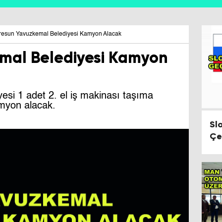
resun Yavuzkemal Belediyesi Kamyon Alacak
mal Belediyesi Kamyon
si 1 adet 2. el iş makinası taşıma
amyon alacak.
Sl
Çe
Du