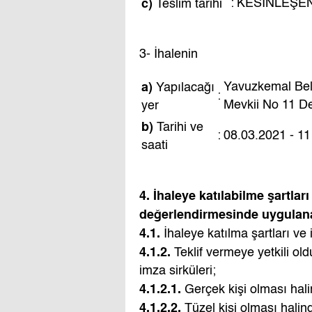
c)
:
KESİNLEŞEN
Teslim tarihi
3- İhalenin
a)
Yavuzkemal Beld
Yapılacağı
:
Mevkii No 11 De
yer
b)
Tarihi ve
:
08.03.2021 - 11
saati
4. İhaleye katılabilme şartları
değerlendirmesinde uygulanac
4.1.
İhaleye katılma şartları ve 
4.1.2.
Teklif vermeye yetkili o
imza sirküleri;
4.1.2.1.
Gerçek kişi olması hali
4.1.2.2.
Tüzel kişi olması halin