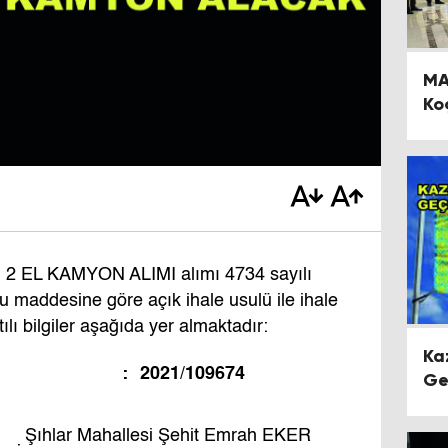
MA
Koç
He
 EL KAMYON ALIMI alımı 4734 sayılı
maddesine göre açık ihale usulü ile ihale
tılı bilgiler aşağıda yer almaktadır:
Ka
:
2021/109674
Ge
Üz
Şıhlar Mahallesi Şehit Emrah EKER