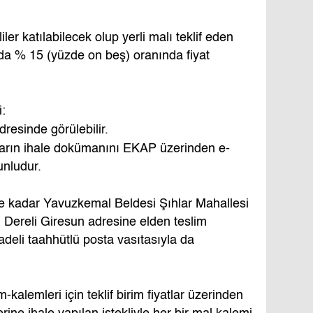
ler katılabilecek olup yerli malı teklif eden
nda % 15 (yüzde on beş) oranında fiyat
:
resinde görülebilir.
nların ihale dokümanını EKAP üzerinden e-
unludur.
tine kadar Yavuzkemal Beldesi Şıhlar Mahallesi
Dereli Giresun adresine elden teslim
iadeli taahhütlü posta vasıtasıyla da
em-kalemleri için teklif birim fiyatlar üzerinden