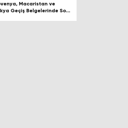
ovenya, Macaristan ve
kya Geçiş Belgelerinde Son
rum