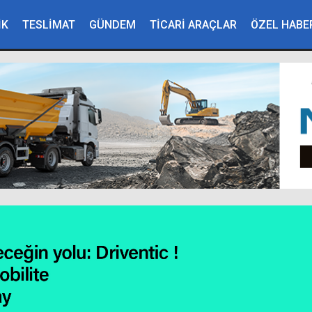
İK
TESLİMAT
GÜNDEM
TİCARİ ARAÇLAR
ÖZEL HABE