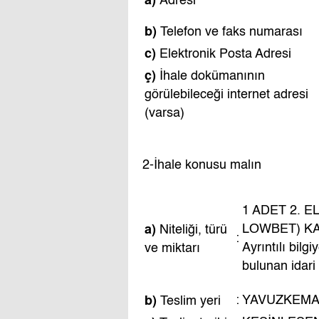
Adresi
b)
Telefon ve faks numarası
c)
Elektronik Posta Adresi
ç)
İhale dokümanının
görülebileceği internet adresi
(varsa)
2-İhale konusu malın
1 ADET 2. E
a)
LOWBET) KA
Niteliği, türü
:
Ayrıntılı bil
ve miktarı
bulunan idari
b)
:
YAVUZKEMA
Teslim yeri