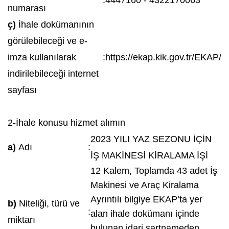
:
4447160 - 4322170063
numarası
ç)
İhale dokümanının
görülebileceği ve e-
imza kullanılarak
:
https://ekap.kik.gov.tr/EKAP/
indirilebileceği internet
sayfası
2-İhale konusu hizmet alımın
2023 YILI YAZ SEZONU İÇİN
a)
Adı
:
İŞ MAKİNESİ KİRALAMA İŞİ
12 Kalem, Toplamda 43 adet İş
Makinesi ve Araç Kiralama
Ayrıntılı bilgiye EKAP’ta yer
b)
Niteliği, türü ve
:
alan ihale dokümanı içinde
miktarı
bulunan idari şartnameden