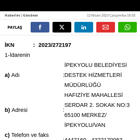
Haberler / Gündem
12 Nisan 2023 Çarşamba 16:55
PAYLAŞ
İKN
:
2023/272197
1-İdarenin
İPEKYOLU BELEDİYESİ
a)
Adı
:
DESTEK HİZMETLERİ
MÜDÜRLÜĞÜ
HAFIZİYE MAHALLESİ
SERDAR 2. SOKAK NO:3
b)
Adresi
:
65100 MERKEZ/
İPEKYOLU/VAN
c)
Telefon ve faks