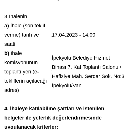
3-İhalenin
a)
İhale (son teklif
verme) tarih ve
:
17.04.2023 - 14:00
saati
b)
İhale
İpekyolu Belediye Hizmet
komisyonunun
Binası 7. Kat Toplantı Salonu /
toplantı yeri (e-
:
Hafiziye Mah. Serdar Sok. No:3
tekliflerin açılacağı
İpekyolu/Van
adres)
4. İhaleye katılabilme şartları ve istenilen
belgeler ile yeterlik değerlendirmesinde
uygulanacak kriterler: