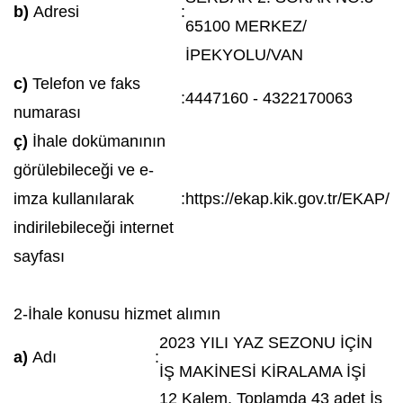
b)
Adresi
:
65100 MERKEZ/
İPEKYOLU/VAN
c)
Telefon ve faks
:
4447160 - 4322170063
numarası
ç)
İhale dokümanının
görülebileceği ve e-
imza kullanılarak
:
https://ekap.kik.gov.tr/EKAP/
indirilebileceği internet
sayfası
2-İhale konusu hizmet alımın
2023 YILI YAZ SEZONU İÇİN
a)
Adı
:
İŞ MAKİNESİ KİRALAMA İŞİ
12 Kalem, Toplamda 43 adet İş