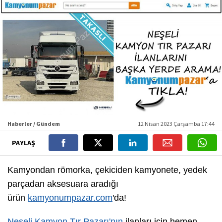
Haberler / Gündem
12 Nisan 2023 Çarşamba 17:44
PAYLAŞ
Kamyondan römorka, çekiciden kamyonete, yedek
parçadan aksesuara aradığı
ürün
kamyonumpazar.com
'da!
Neşeli Kamyon Tır Pazarı'nın
ilanları için hemen