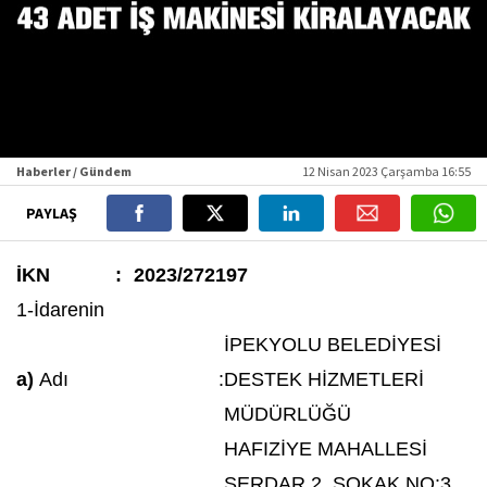
Haberler / Gündem
12 Nisan 2023 Çarşamba 16:55
PAYLAŞ
İKN
:
2023/272197
1-İdarenin
İPEKYOLU BELEDİYESİ
a)
Adı
:
DESTEK HİZMETLERİ
MÜDÜRLÜĞÜ
HAFIZİYE MAHALLESİ
SERDAR 2. SOKAK NO:3