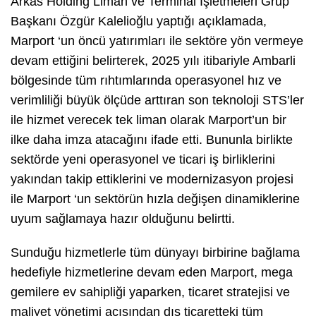
Arkas Holding Liman ve Terminal İşletmeleri Grup
Başkanı Özgür Kalelioğlu yaptığı açıklamada,
Marport ‘un öncü yatırımları ile sektöre yön vermeye
devam ettiğini belirterek, 2025 yılı itibariyle Ambarli
bölgesinde tüm rıhtımlarında operasyonel hız ve
verimliliği büyük ölçüde arttıran son teknoloji STS’ler
ile hizmet verecek tek liman olarak Marport’un bir
ilke daha imza atacağını ifade etti. Bununla birlikte
sektörde yeni operasyonel ve ticari iş birliklerini
yakından takip ettiklerini ve modernizasyon projesi
ile Marport ‘un sektörün hızla değişen dinamiklerine
uyum sağlamaya hazır olduğunu belirtti.
Sunduğu hizmetlerle tüm dünyayı birbirine bağlama
hedefiyle hizmetlerine devam eden Marport, mega
gemilere ev sahipliği yaparken, ticaret stratejisi ve
maliyet yönetimi açısından dış ticaretteki tüm