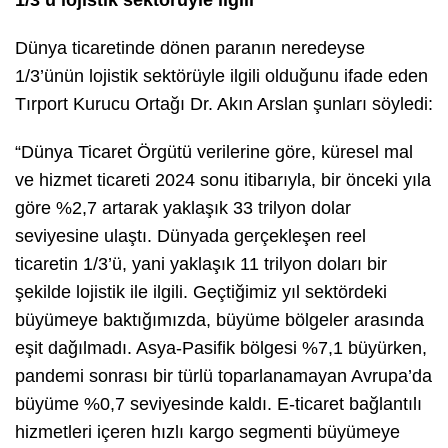
1/3’ü lojistik sektörüyle ilgili
Dünya ticaretinde dönen paranın neredeyse
1/3’ünün lojistik sektörüyle ilgili olduğunu ifade eden
Tırport Kurucu Ortağı Dr. Akın Arslan şunları söyledi:
“Dünya Ticaret Örgütü verilerine göre, küresel mal
ve hizmet ticareti 2024 sonu itibarıyla, bir önceki yıla
göre %2,7 artarak yaklaşık 33 trilyon dolar
seviyesine ulaştı. Dünyada gerçekleşen reel
ticaretin 1/3’ü, yani yaklaşık 11 trilyon doları bir
şekilde lojistik ile ilgili. Geçtiğimiz yıl sektördeki
büyümeye baktığımızda, büyüme bölgeler arasında
eşit dağılmadı. Asya-Pasifik bölgesi %7,1 büyürken,
pandemi sonrası bir türlü toparlanamayan Avrupa’da
büyüme %0,7 seviyesinde kaldı. E-ticaret bağlantılı
hizmetleri içeren hızlı kargo segmenti büyümeye