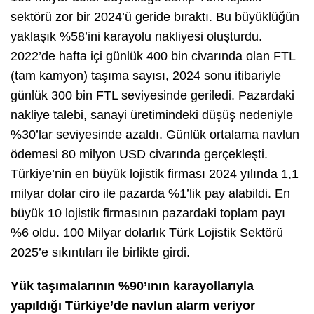
sektörü zor bir 2024’ü geride bıraktı. Bu büyüklüğün
yaklaşık %58’ini karayolu nakliyesi oluşturdu.
2022’de hafta içi günlük 400 bin civarında olan FTL
(tam kamyon) taşıma sayısı, 2024 sonu itibariyle
günlük 300 bin FTL seviyesinde geriledi. Pazardaki
nakliye talebi, sanayi üretimindeki düşüş nedeniyle
%30’lar seviyesinde azaldı. Günlük ortalama navlun
ödemesi 80 milyon USD civarında gerçekleşti.
Türkiye’nin en büyük lojistik firması 2024 yılında 1,1
milyar dolar ciro ile pazarda %1’lik pay alabildi. En
büyük 10 lojistik firmasının pazardaki toplam payı
%6 oldu. 100 Milyar dolarlık Türk Lojistik Sektörü
2025’e sıkıntıları ile birlikte girdi.
Yük taşımalarının %90’ının karayollarıyla
yapıldığı Türkiye’de navlun alarm veriyor