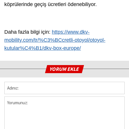
köprülerinde geçiş ücretleri ödenebiliyor.
Daha fazla bilgi için:
https://www.dkv-
mobility.com/tr/%C3%BCcretli-otoyol/otoyol-
kutular%C4%B1/dkv-box-europe/
YORUM EKLE