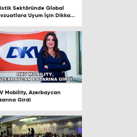
jistik Sektöründe Global
vzuatlara Uyum İçin Dikkat
ilmesi Gereken 6 Temel
kta
V Mobility, Azerbaycan
zarına Girdi