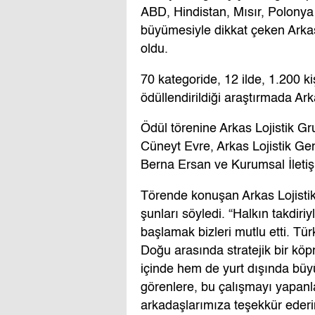
ABD, Hindistan, Mısır, Polonya 
büyümesiyle dikkat çeken Arkas L
oldu.
70 kategoride, 12 ilde, 1.200 
ödüllendirildiği araştırmada Ark
Ödül törenine Arkas Lojistik G
Cüneyt Evre, Arkas Lojistik Ge
Berna Ersan ve Kurumsal İletişi
Törende konuşan Arkas Lojisti
şunları söyledi. “Halkın takdiri
başlamak bizleri mutlu etti. Tü
Doğu arasında stratejik bir kö
içinde hem de yurt dışında büy
görenlere, bu çalışmayı yapan
arkadaşlarımıza teşekkür ederi