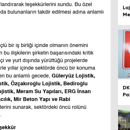
urlandırarak teşekkürlerini sundu. Bu özel
Lo
kıda bulunanların takdir edilmesi adına anlamlı
Me
Ed
No
üçlü bir iş birliği içinde olmanın önemini
 bu ilişkilerin şirketin başarısındaki kritik
 içi ve yurt dışında yürüttüğü projelerde
rle yıllar içinde sektörde öncü bir konuma
Güleryüz Lojistik,
enen bu anlamlı gecede,
stik, Özçakıro
ğ
lu Lojistik, Bediro
ğ
lu
DK
Lojistik, Meram Su Yapıları, ERG
İ
nsan
Pa
cılık, Mir Beton Yapı ve Rabi
rlerini sunarak, sektördeki öncü rolünü
.
ş
ekkür