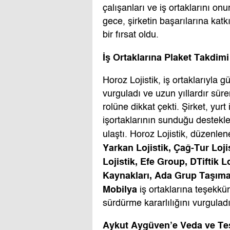
çalışanları ve iş ortaklarını on
gece, şirketin başarılarına kat
bir fırsat oldu.
İş
Ortaklarına Plaket Takdimi
Horoz Lojistik, iş ortaklarıyla g
vurguladı ve uzun yıllardır süren
rolüne dikkat çekti. Şirket, yurt
işortaklarının sunduğu destekle
ulaştı. Horoz Lojistik, düzenl
Yarkan Lojistik, Ça
ğ
-Tur Loji
Lojistik, Efe Group, DTiftik 
Kaynakları, Ada Grup Ta
ş
ıma
Mobilya
iş ortaklarına teşekkü
sürdürme kararlılığını vurguladı
Aykut Aygüven’e Veda ve Te