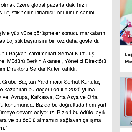
olmak üzere global pazarlardaki hızlı
ojistik “Yılın İtibarlısı” ödülünün sahibi
kişiyle yüz yüze görüşmeler sonucu markaların
as Lojistik başarısını bir kez daha gösterdi.
Lo
rubu Başkan Yardımcıları Serhat Kurtuluş,
Me
nel Müdürü Berkin Akansel, Yönetici Direktörü
Ed
m Direktörü Serdar Kuter katıldı.
No
k Grubu Başkan Yardımcısı Serhat Kurtuluş
yle kazanılan bu değerli ödülle 2025 yılına
rkiye, Avrupa, Kafkasya, Orta Asya ve Orta
prü konumunda. Biz de bu doğrultuda hem yurt
ümeye devam ediyoruz. Bizleri bu ödüle layık
lara ve bu ödülü almamızı sağlayan çalışma
m.”