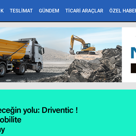
İK
TESLİMAT
GÜNDEM
TİCARİ ARAÇLAR
ÖZEL HABE