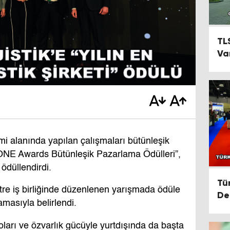
TL
Va
mi alanında yapılan çalışmaları bütünleşik
e ONE Awards Bütünleşik Pazarlama Ödülleri”,
ı ödüllendirdi.
Tü
re iş birliğinde düzenlenen yarışmada ödüle
De
masıyla belirlendi.
Fu
ları ve özvarlık gücüyle yurtdışında da başta