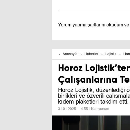
Yorum yapma şartlarını okudum ve
Anasayfa
Haberler
Lojistik
Horo
Horoz Lojistik’te
Çalışanlarına Te
Horoz Lojistik, düzenlediği 
birlikleri ve özverili çalışmal
kıdem plaketleri takdim etti.
31.01.2025 - 14:55
| Kamyonum