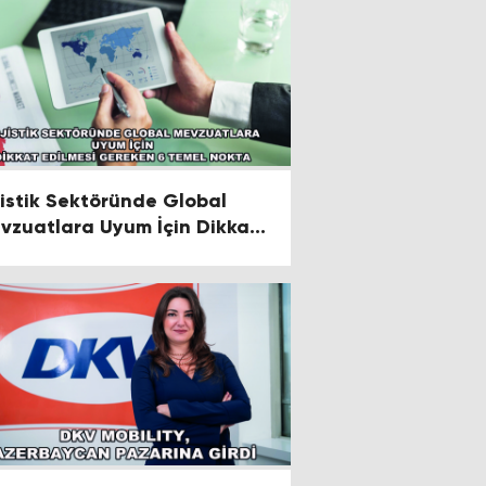
jistik Sektöründe Global
vzuatlara Uyum İçin Dikkat
ilmesi Gereken 6 Temel
kta