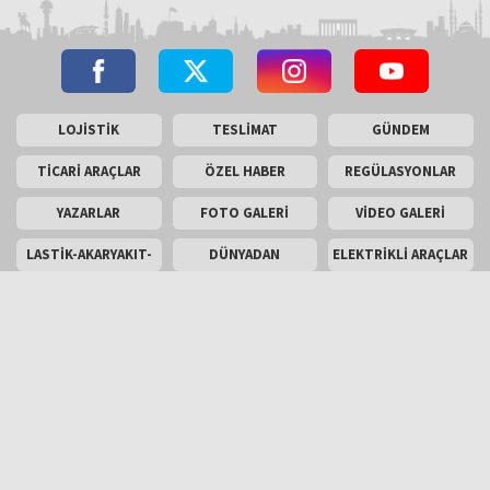
LOJİSTİK
TESLİMAT
GÜNDEM
TİCARİ ARAÇLAR
ÖZEL HABER
REGÜLASYONLAR
YAZARLAR
FOTO GALERİ
VİDEO GALERİ
LASTİK-AKARYAKIT-
DÜNYADAN
ELEKTRİKLİ ARAÇLAR
AKÜ
SON TEKNOLOJİLER
ARAÇ
TEST SÜRÜŞÜ
KOMPONENTLERİ
ENGLİSH
Masaüstü Görünümü
İletişim
Künye
Copyright © 2026 Kamyonum