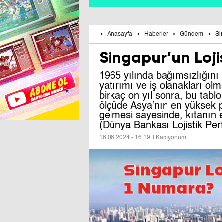
Anasayfa
Haberler
Gündem
Si
Singapur’un Loji
1965 yılında bağımsızlığını
yatırımı ve iş olanakları olm
birkaç on yıl sonra, bu tab
ölçüde Asya’nın en yüksek pe
gelmesi sayesinde, kıtanın e
(Dünya Bankası Lojistik Per
16.08.2024 - 16:19
| Kamyonum