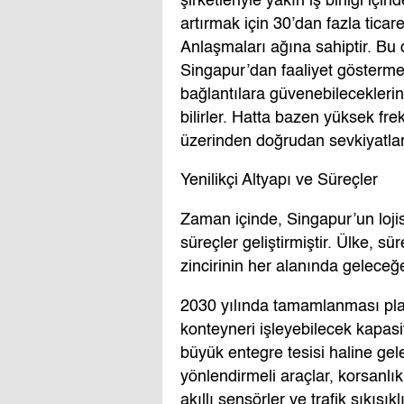
şirketleriyle yakın iş birliği içi
artırmak için 30’dan fazla ticar
Anlaşmaları ağına sahiptir. Bu du
Singapur’dan faaliyet göstermey
bağlantılara güvenebileceklerini
bilirler. Hatta bazen yüksek fre
üzerinden doğrudan sevkiyatlar
Yenilikçi Altyapı ve Süreçler
Zaman içinde, Singapur’un loji
süreçler geliştirmiştir. Ülke, sü
zincirinin her alanında geleceğe
2030 yılında tamamlanması pla
konteyneri işleyebilecek kapas
büyük entegre tesisi haline ge
yönlendirmeli araçlar, korsanlık 
akıllı sensörler ve trafik sıkışık