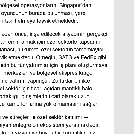
a bölgesel operasyonlarını Singapur’dan
 oyuncunun burada bulunması, yerel
arı taklit etmeye teşvik etmektedir.
adan önce, inşa edilecek altyapının gerçekçi
ından emin olmak için özel sektörle kapsamlı
. Dahası, hükümet, özel sektörün tamamlayıcı
şvik etmektedir. Örneğin, SATS ve FedEx gibi
etin bu tür yatırımlar için iş planı oluşturmaya
ir merkezleri ve bölgesel ekspres kargo
rine yatırım yapmıştır. Zorluklar birlikte
 sektör için ticari açıdan mantıklı hale
taklığı, girişimlerin ticari olarak uzun
 ve kamu fonlarına yük olmamasını sağlar.
 ve süreçler ile özel sektör katılımı —
anıyan entegre bir ekosistem yaratmaktadır.
lü bir vizyon ve büyük bir kararlılıkla, az