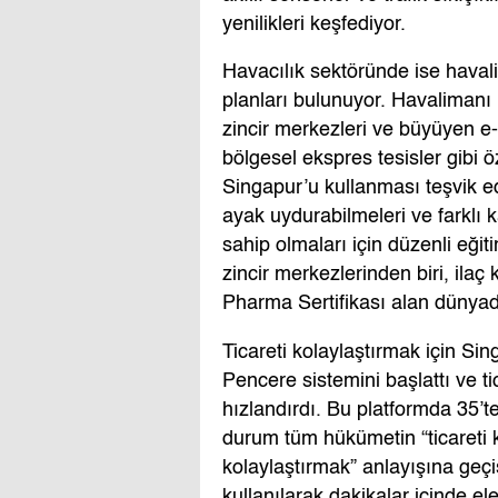
yenilikleri keşfediyor.
Havacılık sektöründe ise havali
planları bulunuyor. Havalimanı 
zincir merkezleri ve büyüyen e-
bölgesel ekspres tesisler gibi 
Singapur’u kullanması teşvik edi
ayak uydurabilmeleri ve farklı k
sahip olmaları için düzenli eği
zincir merkezlerinden biri, ila
Pharma Sertifikası alan dünyad
Ticareti kolaylaştırmak için Si
Pencere sistemini başlattı ve tica
hızlandırdı. Bu platformda 35’t
durum tüm hükümetin “ticareti k
kolaylaştırmak” anlayışına geçiş
kullanılarak dakikalar içinde el