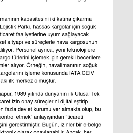
manının kapasitesini iki katına çıkarma
Lojistik Parkı, hassas kargolar için soğuk
ticaret faaliyetlerine uyum sağlayacak
özel altyapı ve süreçlerle hava kargosunun
liyor. Personel ayrıca, yeni teknolojilere
argo türlerini işlemek için gerekli becerilere
timler alıyor. Örneğin, havalimanının soğuk
ç kargolarını işleme konusunda IATA CEIV
aki ilk merkez olmuştur.
ngapur, 1989 yılında dünyanın ilk Ulusal Tek
ret izin onay süreçlerini dijitalleştirip
en fazla devlet kurumu yer almakta olup, bu
ontrol etmek” anlayışından “ticareti
ini gerektirmiştir. Bugün, izinler bir e-belge
ektronik olarak onaylanabilir. Ancak, her