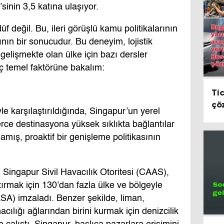
sinin 3,5 katına ulaşıyor.
f değil. Bu, ileri görüşlü kamu politikalarının
ının bir sonucudur. Bu deneyim, lojistik
 gelişmekte olan ülke için bazı dersler
üç temel faktörüne bakalım:
Ti
çö
e karşılaştırıldığında, Singapur’un yerel
rce destinasyona yüksek sıklıkta bağlantılar
amış, proaktif bir genişleme politikasının
, Singapur Sivil Havacılık Otoritesi (CAAS),
tırmak için 130’dan fazla ülke ve bölgeyle
SA) imzaladı. Benzer şekilde, liman,
ılığı ağlarından birini kurmak için denizcilik