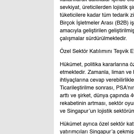
sevkiyat, üreticilerden lojistik ş
tüketicilere kadar tüm tedarik zi
Birçok İşletmeler Arası (B2B) iş
amacıyla geliştirilen geliştiril
çalışmalar sürdürülmektedir.
Özel Sektör Katılımını Teşvik 
Hükümet, politika kararlarına ö
etmektedir. Zamanla, liman ve h
ihtiyaçlarına cevap verebilirlikler
Ticarileştirilme sonrası, PSA’nı
arttı ve şirket, dünya çapında 4
rekabetinin artması, sektör oyun
ve Singapur’un lojistik sektörün
Hükümet ayrıca özel sektör katıl
yatırımcıları Singapur’a çekmiş