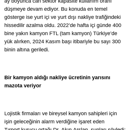
ay boyunca cari sektör kapasite kullanım oranı
düşmeye devam ediyor. Bu konuda en temel
gösterge ise yurt içi ve yurt dışı nakliye trafiğindeki
hissedilir azalma oldu. 2022’de hafta içi günde 400
bine yakın kamyon FTL (tam kamyon) Türkiye’de
yük alırken, 2024 Kasım başı itibariyle bu sayı 300
binin altına geriledi.
Bir kamyon aldığı nakliye ücretinin yarısını
mazota veriyor
Lojistik firmaları ve bireysel kamyon sahipleri için
işin geleceğinin alarm verdiğine işaret eden
Tırport kurucu ortağı Dr. Akın Arslan, şunları söyledi: