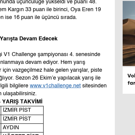
nunda üçüncülüğe yükseldi ve puanı 48.
em Kargın 33 puan ile birinci, Oya Eren 19
n ise 16 puan ile üçüncü sırada.
 Yarışta Devam Edecek
iği V1 Challenge şampiyonası 4. senesinde
yınlanmaya devam ediyor. Hem yarış
 için vazgeçilmez hale gelen yarışlar, piste
​V
lıyor. Sezon 26 Ekim’e yapılacak yarış ile
fa
ili bilgilere
www.v1challenge.net
sitesinden
ulaşabilirsiniz.
 YARIŞ TAKVİMİ
İZMİR PİST
İZMİR PİST
AYDIN