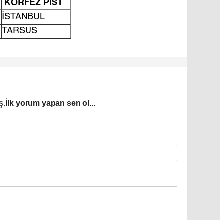
KÖRFEZ PİST
İSTANBUL
TARSUS
ş.
İlk yorum yapan sen ol...