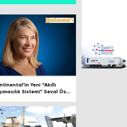
ntinental’in Yeni “Akıllı
şımacılık Sistemi” Seval Öz’e
anet