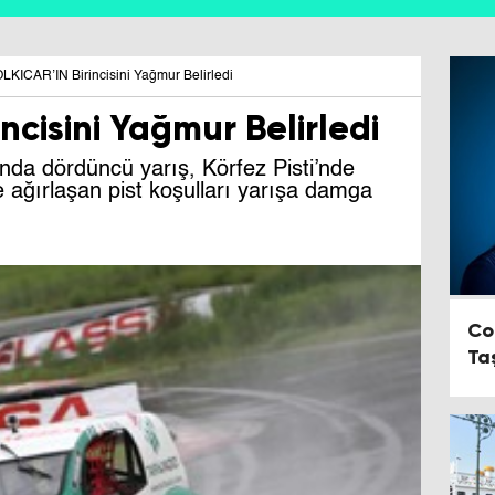
LKICAR’IN Birincisini Yağmur Belirledi
ncisini Yağmur Belirledi
da dördüncü yarış, Körfez Pisti’nde
e ağırlaşan pist koşulları yarışa damga
Co
Ta
Em