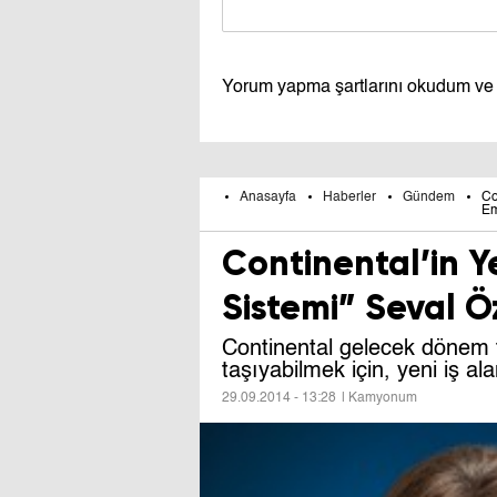
Yorum yapma şartlarını okudum ve
Anasayfa
Haberler
Gündem
Co
Em
Continental’in Ye
Sistemi” Seval 
Continental gelecek dönem ta
taşıyabilmek için, yeni iş a
29.09.2014 - 13:28
| Kamyonum