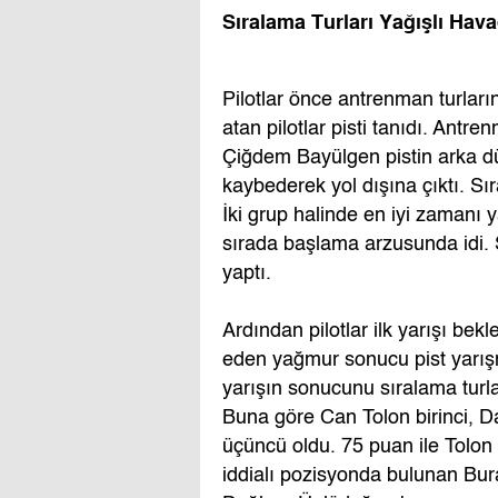
Sıralama Turları Yağışlı Ha
Pilotlar önce antrenman turlarına
atan pilotlar pisti tanıdı. Ant
Çiğdem Bayülgen pistin arka d
kaybederek yol dışına çıktı. Sı
İki grup halinde en iyi zamanı y
sırada başlama arzusunda idi. 
yaptı.
Ardından pilotlar ilk yarışı b
eden yağmur sonucu pist yarışm
yarışın sonucunu sıralama turla
Buna göre Can Tolon birinci, D
üçüncü oldu. 75 puan ile Tolon 
iddialı pozisyonda bulunan Bura