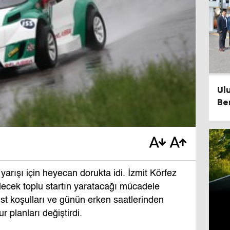
​U
Be
rışı için heyecan dorukta idi. İzmit Körfez
lecek toplu startın yaratacağı mücadele
st koşulları ve günün erken saatlerinden
r planları değiştirdi.