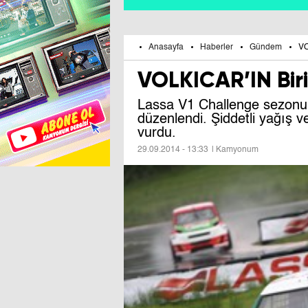
Anasayfa
Haberler
Gündem
VO
VOLKICAR’IN Biri
Lassa V1 Challenge sezonun
düzenlendi. Şiddetli yağış v
vurdu.
29.09.2014 - 13:33
| Kamyonum