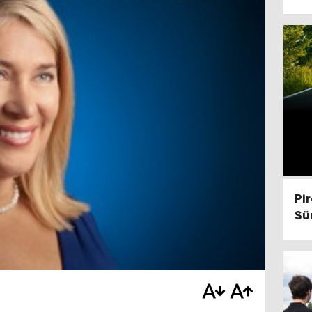
Pir
Sü