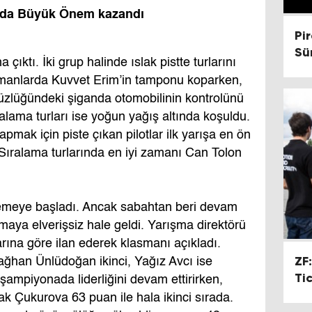
vada Büyük Önem kazandı
Pir
Sü
 çıktı. İki grup halinde ıslak pistte turlarını
renmanlarda Kuvvet Erim’in tamponu koparken,
üzlüğündeki şiganda otomobilinin kontrolünü
ralama turları ise yoğun yağış altında koşuldu.
apmak için piste çıkan pilotlar ilk yarışa en ön
Sıralama turlarında en iyi zamanı Can Tolon
eklemeye başladı. Ancak sabahtan beri devam
aya elverişsiz hale geldi. Yarışma direktörü
rına göre ilan ederek klasmanı açıkladı.
ZF
ağhan Ünlüdoğan ikinci, Yağız Avcı ise
Tic
şampiyonada liderliğini devam ettirirken,
k Çukurova 63 puan ile hala ikinci sırada.