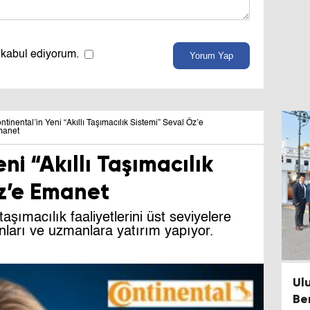
 kabul ediyorum.
Yorum Yap
ntinental’in Yeni “Akıllı Taşımacılık Sistemi” Seval Öz’e
anet
ni “Akıllı Taşımacılık
Öz’e Emanet
şımacılık faaliyetlerini üst seviyelere
lanları ve uzmanlara yatırım yapıyor.
​U
Be