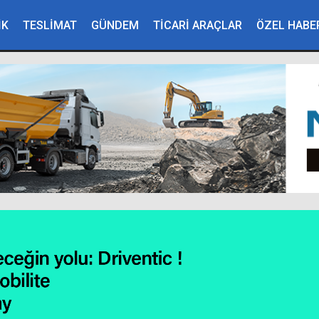
İK
TESLİMAT
GÜNDEM
TİCARİ ARAÇLAR
ÖZEL HABE