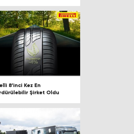
elli 8’inci Kez En
rdürülebilir Şirket Oldu