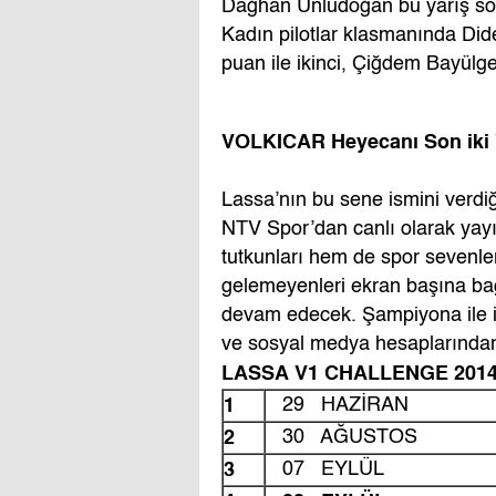
Dağhan Ünlüdoğan bu yarış so
Kadın pilotlar klasmanında Did
puan ile ikinci, Çiğdem Bayülge
VOLKICAR Heyecanı Son iki
Lassa’nın bu sene ismini verd
NTV Spor’dan canlı olarak ya
tutkunları hem de spor sevenler
gelemeyenleri ekran başına bağ
devam edecek. Şampiyona ile ilg
ve sosyal medya hesaplarından 
LASSA V1 CHALLENGE 2014
1
29 HAZİRAN
2
30 AĞUSTOS
3
07 EYLÜL