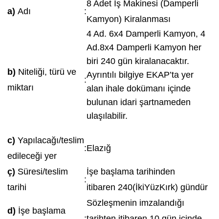
8 Adet İş Makinesi (Damperli
a)
Adı
:
Kamyon) Kiralanması
4 Ad. 6x4 Damperli Kamyon, 4
Ad.8x4 Damperli Kamyon her
biri 240 gün kiralanacaktır.
b)
Niteliği, türü ve
Ayrıntılı bilgiye EKAP’ta yer
:
miktarı
alan ihale dokümanı içinde
bulunan idari şartnameden
ulaşılabilir.
c)
Yapılacağı/teslim
:
Elazığ
edileceği yer
ç)
Süresi/teslim
İşe başlama tarihinden
:
tarihi
itibaren 240(İkiYüzKırk) gündür
Sözleşmenin imzalandığı
d)
İşe başlama
:
tarihten itibaren 10 gün içinde