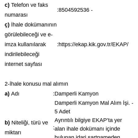
c)
Telefon ve faks
:
8504592536 -
numarası
ç)
İhale dokümanının
görülebileceği ve e-
imza kullanılarak
:
https://ekap.kik.gov.tr/EKAP/
indirilebileceği
internet sayfası
2-İhale konusu mal alımın
a)
Adı
:
Damperli Kamyon
Damperli Kamyon Mal Alım İşi. -
5 Adet
Ayrıntılı bilgiye EKAP’ta yer
b)
Niteliği, türü ve
:
alan ihale dokümanı içinde
miktarı
bulunan idari şartnameden