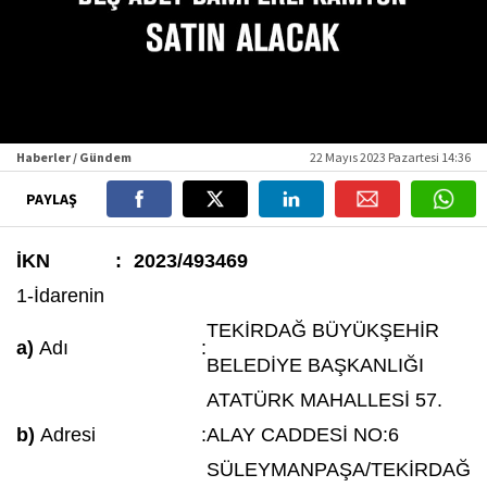
Haberler / Gündem
22 Mayıs 2023 Pazartesi 14:36
PAYLAŞ
İKN
:
2023/493469
1-İdarenin
TEKİRDAĞ BÜYÜKŞEHİR
a)
Adı
:
BELEDİYE BAŞKANLIĞI
ATATÜRK MAHALLESİ 57.
b)
Adresi
:
ALAY CADDESİ NO:6
SÜLEYMANPAŞA/TEKİRDAĞ