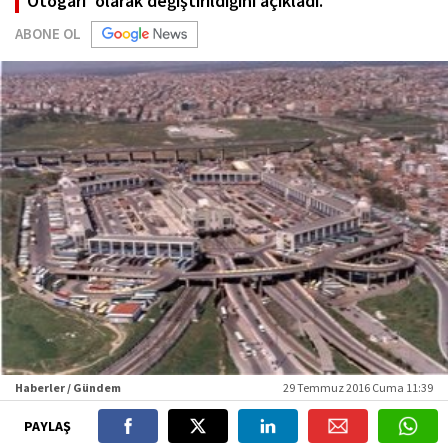
Otogarı' olarak değiştirildiğini açıkladı.
ABONE OL
Haberler / Gündem
29 Temmuz 2016 Cuma 11:39
PAYLAŞ