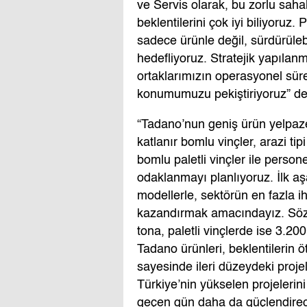
ve Servis olarak, bu zorlu sahal
beklentilerini çok iyi biliyoruz. P
sadece ürünle değil, sürdürülebi
hedefliyoruz. Stratejik yapılanma
ortaklarımızın operasyonel süre
konumumuzu pekiştiriyoruz” ded
“Tadano’nun geniş ürün yelpazes
katlanır bomlu vinçler, arazi ti
bomlu paletli vinçler ile person
odaklanmayı planlıyoruz. İlk aş
modellerle, sektörün en fazla 
kazandırmak amacındayız. Söz 
tona, paletli vinçlerde ise 3.20
Tadano ürünleri, beklentilerin öt
sayesinde ileri düzeydeki proje
Türkiye’nin yükselen projelerin
geçen gün daha da güçlendireceğ