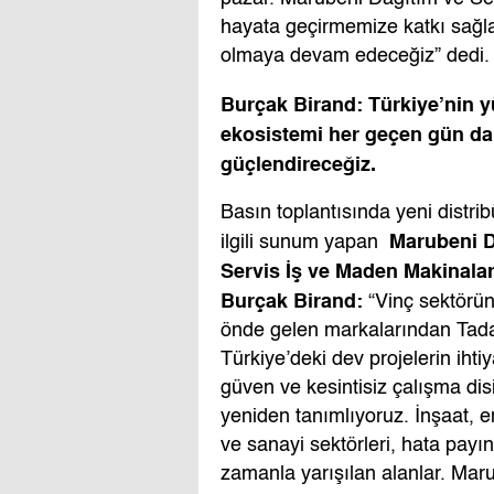
hayata geçirmemize katkı sağlay
olmaya devam edeceğiz” dedi.
Burçak Birand: Türkiye’nin y
ekosistemi her geçen gün d
güçlendireceğiz.
Basın toplantısında yeni distribü
Marubeni D
ilgili sunum yapan
Servis İş ve Maden Makinala
Burçak Birand:
“Vinç sektörü
önde gelen markalarından Tada
Türkiye’deki dev projelerin iht
güven ve kesintisiz çalışma disi
yeniden tanımlıyoruz. İnşaat, en
ve sanayi sektörleri, hata payı
zamanla yarışılan alanlar. Mar