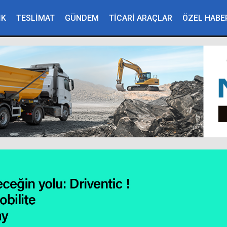
İK
TESLİMAT
GÜNDEM
TİCARİ ARAÇLAR
ÖZEL HABE