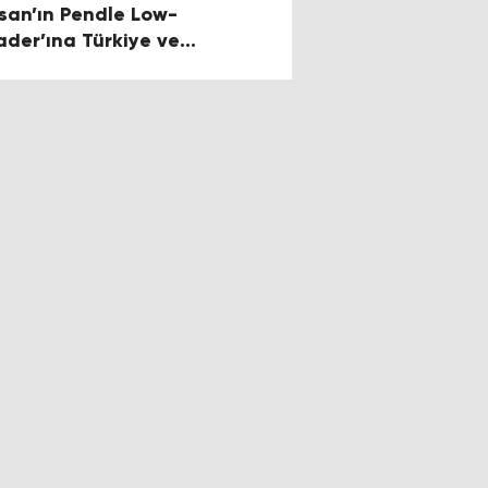
rsan’ın Pendle Low-
ader’ına Türkiye ve
rupa’dan Tam Not