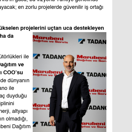
acak; en zorlu projelerde güvenilir iş ortağı
ükselen projelerini uçtan uca destekleyen
aha
da
törlükleri ile
ağıtım ve
rı COO’su
nde dünyanın
no ile
iyaç duyduğu
plinini
erji, altyapı
nın olmadığı,
ubeni Dağıtım