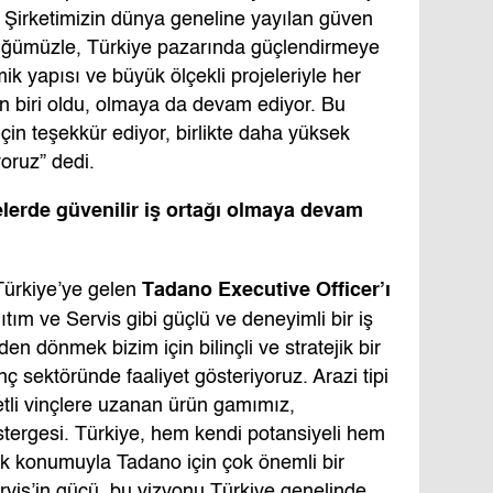
. Şirketimizin dünya geneline yayılan güven
örlüğümüzle, Türkiye pazarında güçlendirmeye
k yapısı ve büyük ölçekli projeleriyle her
n biri oldu, olmaya da devam ediyor. Bu
çin teşekkür ediyor, birlikte daha yüksek
oruz” dedi.
elerde güvenilir iş ortağı olmaya devam
Tadano Executive Officer’ı
Türkiye’ye gelen
tım ve Servis gibi güçlü ve deneyimli bir iş
en dönmek bizim için bilinçli ve stratejik bir
ç sektöründe faaliyet gösteriyoruz. Arazi tipi
tli vinçlere uzanan ürün gamımız,
tergesi. Türkiye, hem kendi potansiyeli hem
jik konumuyla Tadano için çok önemli bir
vis’in gücü, bu vizyonu Türkiye genelinde