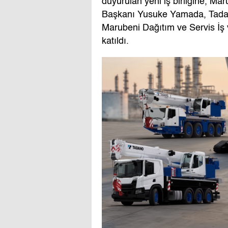
duyurulan yeni iş birliğine, M
Başkanı Yusuke Yamada, Tadano
Marubeni Dağıtım ve Servis İ
katıldı.