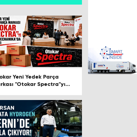
okar Yeni Yedek Parça
rkası "Otokar Spectra"yı
tomechanika'da Tanıttı