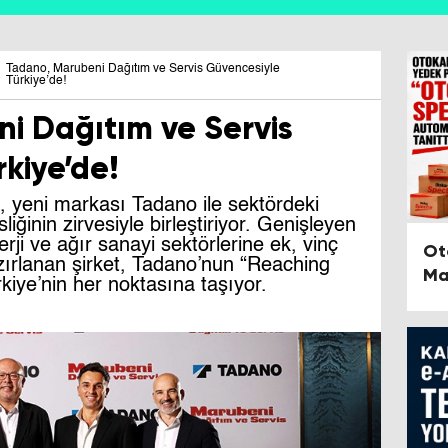
Tadano, Marubeni Dağıtım ve Servis Güvencesiyle
Türkiye’de!
i Dağıtım ve Servis
kiye’de!
 yeni markası Tadano ile sektördeki
ğinin zirvesiyle birleştiriyor. Genişleyen
rji ve ağır sanayi sektörlerine ek, vinç
Ot
ırlanan şirket, Tadano’nun “Reaching
Ma
iye’nin her noktasına taşıyor.
Au