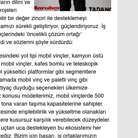
arın dilini ve
rojeleri
lir bir değer zinciri ile desteklemeyi
mızı sürekli geliştiriyor, güçlendiriyoruz. İş
çlerindeki 'öncelikli çözüm ortağı'
i ve sözlerini şöyle sürdürdü:
indeki yol tipi mobil vinçler, kamyon üstü
pi mobil vinçler, kafes bomlu ve teleskopik
el yükseltici platformlar gibi segmentlere
amada mobil vinç ve paletli vinç gibi
ihtiyaç duyduğu seçenekleri ülkemize
konusu modellerimiz, mobil vinçlerde 500
0 tona varan taşıma kapasitelerine sahipler.
esinde erişilebilirlik ve yükseltme olanakları
lere kusursuz karşılık verebilecek düzeydeler.
i uçtan uca destekleyen bu ekosistemi her
iz. Bizim için başarı, iş ortaklarımızın