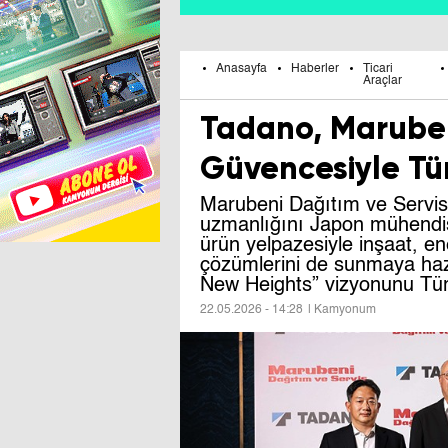
Anasayfa
Haberler
Ticari
Araçlar
Tadano, Maruben
Güvencesiyle Tür
Marubeni Dağıtım ve Servis,
uzmanlığını Japon mühendisli
ürün yelpazesiyle inşaat, ene
çözümlerini de sunmaya haz
New Heights” vizyonunu Türk
22.05.2026 - 14:28
| Kamyonum