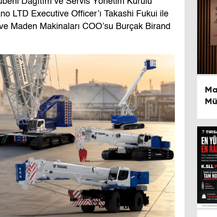
arubeni Dağıtım ve Servis Yönetim Kurulu
 LTD Executive Officer’ı Takashi Fukui ile
ş ve Maden Makinaları COO’su Burçak Birand
Ma
Mü
Üy