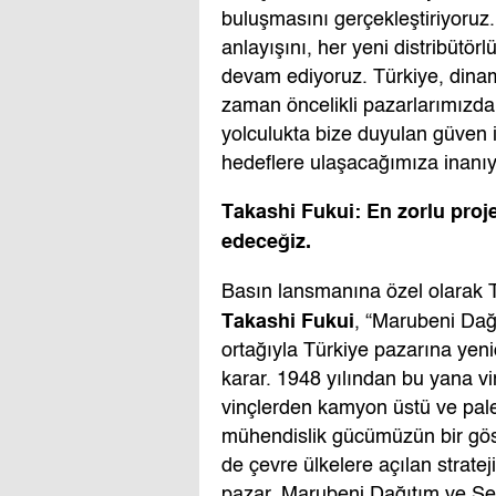
buluşmasını gerçekleştiriyoruz
anlayışını, her yeni distribüt
devam ediyoruz. Türkiye, dinami
zaman öncelikli pazarlarımızda
yolculukta bize duyulan güven i
hedeflere ulaşacağımıza inanıy
Takashi Fukui: En zorlu proj
edeceğiz.
Basın lansmanına özel olarak 
Takashi Fukui
, “Marubeni Dağı
ortağıyla Türkiye pazarına yenid
karar. 1948 yılından bu yana vin
vinçlerden kamyon üstü ve pale
mühendislik gücümüzün bir gös
de çevre ülkelere açılan strate
pazar. Marubeni Dağıtım ve Ser