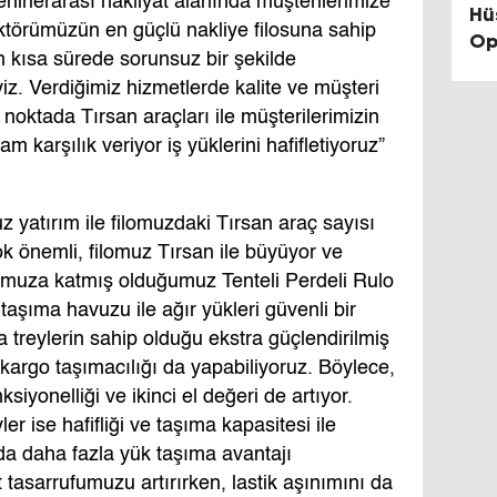
şehirlerarası nakliyat alanında müşterilerimize
Hü
ektörümüzün en güçlü nakliye filosuna sahip
Op
en kısa sürede sorunsuz bir şekilde
De
iz. Verdiğimiz hizmetlerde kalite ve müşteri
noktada Tırsan araçları ile müşterilerimizin
am karşılık veriyor iş yüklerini hafifletiyoruz”
 yatırım ile filomuzdaki Tırsan araç sayısı
ok önemli, filomuz Tırsan ile büyüyor ve
muza katmış olduğumuz Tenteli Perdeli Rulo
taşıma havuzu ile ağır yükleri güvenli bir
a treylerin sahip olduğu ekstra güçlendirilmiş
kargo taşımacılığı da yapabiliyoruz. Böylece,
siyonelliği ve ikinci el değeri de artıyor.
ler ise hafifliği ve taşıma kapasitesi ile
 daha fazla yük taşıma avantajı
tasarrufumuzu artırırken, lastik aşınımını da