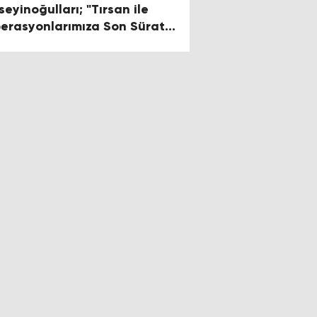
seyinoğulları; "Tırsan ile
erasyonlarımıza Son Sürat
vam Ediyoruz"