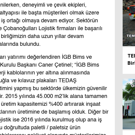
nilerken, deneyimli ve çevik ekipleri,
altyapısı ile başta müşterileri olmak üzere
ir iş ortağı olmaya devam ediyor. Sektörün
obanoğulları Lojistik firmaları ile başarılı
 iş birliğimizin daha uzun yıllar devam
alarında bulundu.
TE
ları yatırımı değerlendiren İGB Bims ve
Bi
 Kurulu Başkanı Caner Çetinel; “İGB Bims
Te
rji kablolarının yer altına alınmasında
 tuğla ve kılavuz plakaları TEDAŞ
imini yapmış bu sektörde ülkemizin güvenilir
tir. 2015 yılında 45.000 m2’lik alana tamamen
, üretim kapasitemizi %400 artırarak inşaat
larının üretimine de başlamış olduk. Diğer bir
istik ise 2016 yılında kurulmuş olup ana iş
u doğrultuda paletli / paletsiz ürün