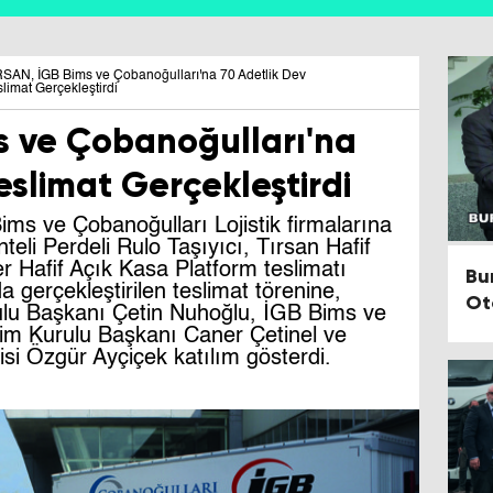
RSAN, İGB Bims ve Çobanoğulları'na 70 Adetlik Dev
slimat Gerçekleştirdi
s ve Çobanoğulları'na
eslimat Gerçekleştirdi
Bims ve Çobanoğulları Lojistik firmalarına
eli Perdeli Rulo Taşıyıcı, Tırsan Hafif
r Hafif Açık Kasa Platform teslimatı
Bur
a gerçekleştirilen teslimat törenine,
Ot
ulu Başkanı Çetin Nuhoğlu, İGB Bims ve
tim Kurulu Başkanı Caner Çetinel ve
isi Özgür Ayçiçek katılım gösterdi.