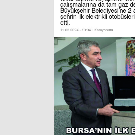
çalışmalarına da tam gaz 
Büyükşehir Belediyesi’ne 2 
şehrin ilk elektrikli otobüsl
etti.
11.03.2024 - 10:04
| Kamyonum