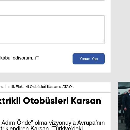
 kabul ediyorum.
Yorum Yap
sa’nın İlk Elektrikli Otobüsleri Karsan e-ATA Oldu
ktrikli Otobüsleri Karsan
ir Adım Önde” olma vizyonuyla Avrupa’nın
ktriklendiren Karsan, Türkiye’deki