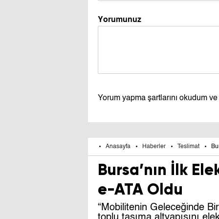
Yorumunuz
Yorum yapma şartlarını okudum ve
Anasayfa
Haberler
Teslimat
Bur
Bursa’nın İlk Ele
e-ATA Oldu
“Mobilitenin Geleceğinde B
toplu taşıma altyapısını ele