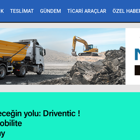
İK
TESLİMAT
GÜNDEM
TİCARİ ARAÇLAR
ÖZEL HABE