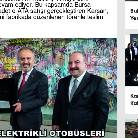
devam ediyor. Bu kapsamda Bursa
Bul
adet e-ATA satışı gerçekleştiren Karsan,
erini fabrikada düzenlenen törenle teslim
Ye
Gü
Ka
Ka
De