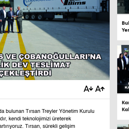
Bul
Ye
Gü
Ka
Ka
da bulunan Tırsan Treyler Yönetim Kurulu
De
ır, kendi teknolojimizi üreterek
artırıyoruz. Tırsan, sürekli gelişim