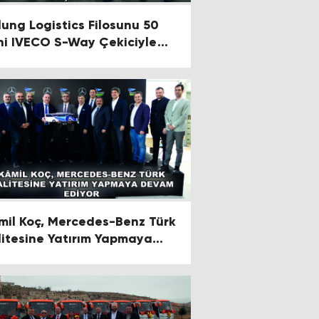
ung Logistics Filosunu 50
ni IVECO S-Way Çekiciyle
çlendirdi
mil Koç, Mercedes-Benz Türk
litesine Yatırım Yapmaya
vam Ediyor