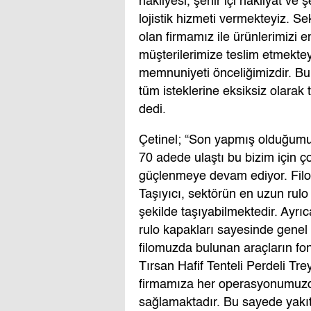
nakliyesi, şehir içi nakliyat ve 
lojistik hizmeti vermekteyiz. S
olan firmamız ile ürünlerimizi 
müşterilerimize teslim etmektey
memnuniyeti önceliğimizdir. Bu 
tüm isteklerine eksiksiz olarak t
dedi.
Çetinel; “Son yapmış olduğumuz
70 adede ulaştı bu bizim için ç
güçlenmeye devam ediyor. Filo
Taşıyıcı, sektörün en uzun rulo 
şekilde taşıyabilmektedir. Ayrıc
rulo kapakları sayesinde genel 
filomuzda bulunan araçların fonk
Tırsan Hafif Tenteli Perdeli Trey
firmamıza her operasyonumuzda
sağlamaktadır. Bu sayede yakıt 