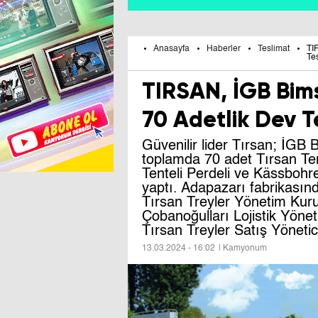
Anasayfa
Haberler
Teslimat
TI
Te
TIRSAN, İGB Bim
70 Adetlik Dev T
Güvenilir lider Tırsan; İGB 
toplamda 70 adet Tırsan Tent
Tenteli Perdeli ve Kässbohre
yaptı. Adapazarı fabrikasınd
Tırsan Treyler Yönetim Kur
Çobanoğulları Lojistik Yöne
Tırsan Treyler Satış Yönetic
13.03.2024 - 16:02
| Kamyonum