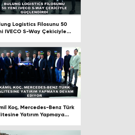
ung Logistics Filosunu 50
ni IVECO S-Way Çekiciyle
çlendirdi
mil Koç, Mercedes-Benz Türk
litesine Yatırım Yapmaya
vam Ediyor