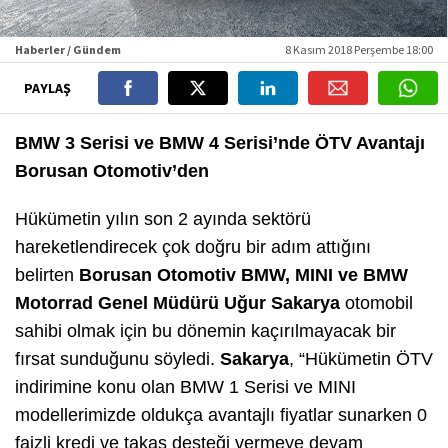
Haberler / Gündem
8 Kasım 2018 Perşembe 18:00
PAYLAŞ
BMW 3 Serisi ve BMW 4 Serisi’nde ÖTV Avantajı
Borusan Otomotiv’den
Hükümetin yılın son 2 ayında sektörü
hareketlendirecek çok doğru bir adım attığını
belirten
Borusan Otomotiv BMW, MINI ve BMW
Motorrad Genel Müdürü Uğur Sakarya
otomobil
sahibi olmak için bu dönemin kaçırılmayacak bir
fırsat sunduğunu söyledi.
Sakarya
, “Hükümetin ÖTV
indirimine konu olan BMW 1 Serisi ve MINI
modellerimizde oldukça avantajlı fiyatlar sunarken 0
faizli kredi ve takas desteği vermeye devam