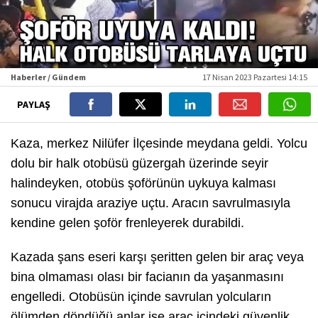
Haberler / Gündem
17 Nisan 2023 Pazartesi 14:15
PAYLAŞ
Kaza, merkez Nilüfer İlçesinde meydana geldi. Yolcu
dolu bir halk otobüsü güzergah üzerinde seyir
halindeyken, otobüs şoförünün uykuya kalması
sonucu virajda araziye uçtu. Aracın savrulmasıyla
kendine gelen şoför frenleyerek durabildi.
Kazada şans eseri karşı şeritten gelen bir araç veya
bina olmaması olası bir facianın da yaşanmasını
engelledi. Otobüsün içinde savrulan yolcuların
ölümden döndüğü anlar ise araç içindeki güvenlik