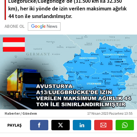
Luegbrücke/Luegbridge'de (31.500 km ila 32.350
km), her iki yönde de izin verilen maksimum ağırlık
44 ton ile sınırlandırılmıştır.
ABONE OL
Haberler / Gündem
17 Nisan 2023 Pazartesi 13:55
PAYLAŞ