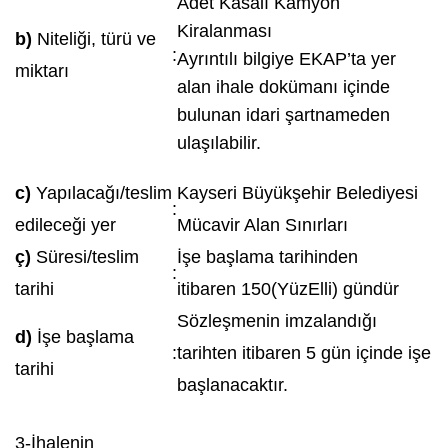
Adet Kasalı Kamyon
Kiralanması
b)
Niteliği, türü ve
:
Ayrıntılı bilgiye EKAP’ta yer
miktarı
alan ihale dokümanı içinde
bulunan idari şartnameden
ulaşılabilir.
c)
Yapılacağı/teslim
Kayseri Büyükşehir Belediyesi
:
edileceği yer
Mücavir Alan Sınırları
ç)
Süresi/teslim
İşe başlama tarihinden
:
tarihi
itibaren 150(YüzElli) gündür
Sözleşmenin imzalandığı
d)
İşe başlama
:
tarihten itibaren 5 gün içinde işe
tarihi
başlanacaktır.
3-İhalenin