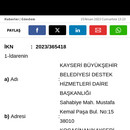
Haberler / Gündem
15 Nisan 2023 Cumartesi 13:23
PAYLAŞ
İKN
:
2023/365418
1-İdarenin
KAYSERİ BÜYÜKŞEHİR
BELEDİYESİ DESTEK
a)
Adı
:
HİZMETLERİ DAİRE
BAŞKANLIĞI
Sahabiye Mah. Mustafa
Kemal Paşa Bul. No:15
b)
Adresi
:
38010