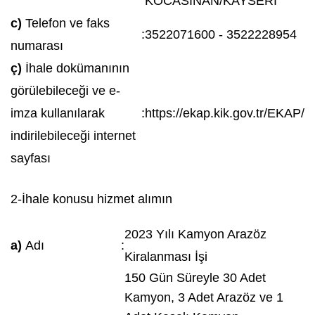
KOCASİNAN/KAYSERİ
c)
Telefon ve faks
:
3522071600 - 3522228954
numarası
ç)
İhale dokümanının
görülebileceği ve e-
imza kullanılarak
:
https://ekap.kik.gov.tr/EKAP/
indirilebileceği internet
sayfası
2-İhale konusu hizmet alımın
2023 Yılı Kamyon Arazöz
a)
Adı
:
Kiralanması İşi
150 Gün Süreyle 30 Adet
Kamyon, 3 Adet Arazöz ve 1