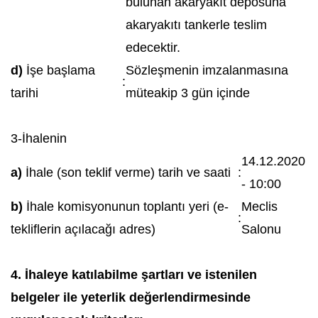
bulunan akaryakıt deposuna
akaryakıtı tankerle teslim
edecektir.
d)
İşe başlama
Sözleşmenin imzalanmasına
:
tarihi
müteakip 3 gün içinde
3-İhalenin
14.12.2020
a)
İhale (son teklif verme) tarih ve saati
:
- 10:00
b)
İhale komisyonunun toplantı yeri (e-
Meclis
:
tekliflerin açılacağı adres)
Salonu
4. İhaleye katılabilme şartları ve istenilen
belgeler ile yeterlik değerlendirmesinde