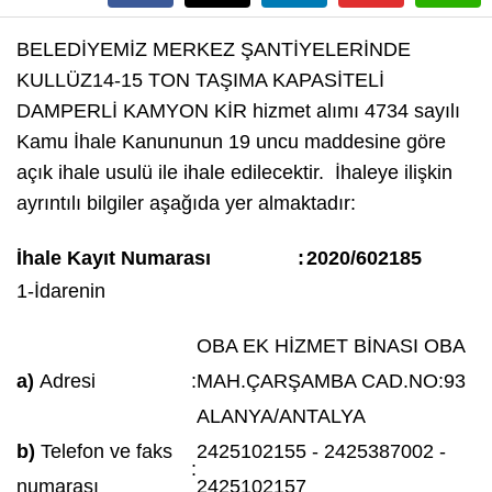
BELEDİYEMİZ MERKEZ ŞANTİYELERİNDE
KULLÜZ14-15 TON TAŞIMA KAPASİTELİ
DAMPERLİ KAMYON KİR hizmet alımı 4734 sayılı
Kamu İhale Kanununun 19 uncu maddesine göre
açık ihale usulü ile ihale edilecektir. İhaleye ilişkin
ayrıntılı bilgiler aşağıda yer almaktadır:
İhale Kayıt Numarası
:
2020/602185
1-İdarenin
OBA EK HİZMET BİNASI OBA
a)
Adresi
:
MAH.ÇARŞAMBA CAD.NO:93
ALANYA/ANTALYA
b)
Telefon ve faks
2425102155 - 2425387002 -
:
numarası
2425102157