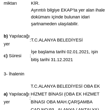
miktarı
KİR.
Ayrıntılı bilgiye EKAP’ta yer alan ihale
dokümanı içinde bulunan idari
şartnameden ulaşılabilir.
b)
Yapılacağı
:
T.C.ALANYA BELEDİYESİ
yer
İşe başlama tarihi 02.01.2021, işin
c)
Süresi
:
bitiş tarihi 31.12.2021
3- İhalenin
T.C.ALANYA BELEDİYESİ OBA EK
a)
Yapılacağı
HİZMET BİNASI (OBA EK HİZMET
:
yer
BİNASI OBA MAH.ÇARŞAMBA
CAD.NO:93 - ALANYA / ANTALYA)