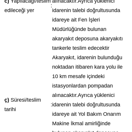
c)
Yapılacağı/teslim
alınacaktır.Ayrıca yüklenici
:
edileceği yer
idarenin talebi doğrultusunda
idareye ait Fen İşleri
Müdürlüğünde bulunan
akaryakıt deposuna akaryakıtı
tankerle teslim edecektir
Akaryakıt, idarenin bulunduğu
noktadan itibaren kara yolu ile
10 km mesafe içindeki
istasyonlardan pompadan
alınacaktır.Ayrıca yüklenici
ç)
Süresi/teslim
:
idarenin talebi doğrultusunda
tarihi
idareye ait Yol Bakım Onarım
Makine İkmal amirliğinde