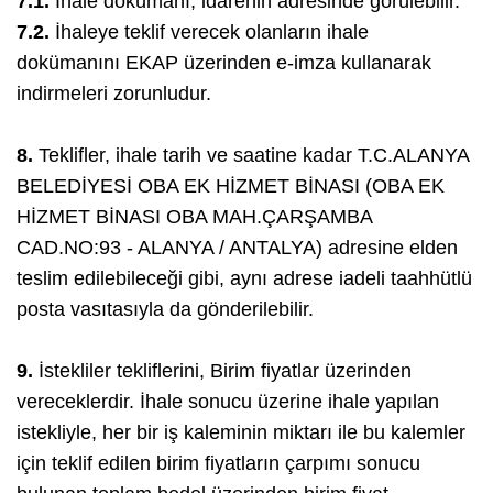
7.1.
İhale dokümanı, idarenin adresinde görülebilir.
7.2.
İhaleye teklif verecek olanların ihale
dokümanını EKAP üzerinden e-imza kullanarak
indirmeleri zorunludur.
8.
Teklifler, ihale tarih ve saatine kadar T.C.ALANYA
BELEDİYESİ OBA EK HİZMET BİNASI (OBA EK
HİZMET BİNASI OBA MAH.ÇARŞAMBA
CAD.NO:93 - ALANYA / ANTALYA) adresine elden
teslim edilebileceği gibi, aynı adrese iadeli taahhütlü
posta vasıtasıyla da gönderilebilir.
9.
İstekliler tekliflerini, Birim fiyatlar üzerinden
vereceklerdir. İhale sonucu üzerine ihale yapılan
istekliyle, her bir iş kaleminin miktarı ile bu kalemler
için teklif edilen birim fiyatların çarpımı sonucu