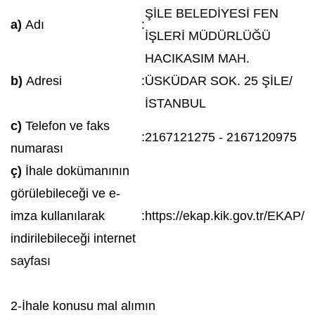
ŞİLE BELEDİYESİ FEN
a)
Adı
:
İŞLERİ MÜDÜRLÜĞÜ
HACIKASIM MAH.
b)
Adresi
:
ÜSKÜDAR SOK. 25 ŞİLE/
İSTANBUL
c)
Telefon ve faks
:
2167121275 - 2167120975
numarası
ç)
İhale dokümanının
görülebileceği ve e-
imza kullanılarak
:
https://ekap.kik.gov.tr/EKAP/
indirilebileceği internet
sayfası
2-İhale konusu mal alımın