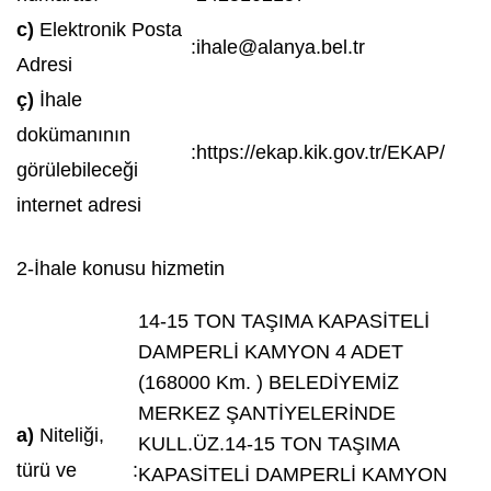
c)
Elektronik Posta
:
ihale@alanya.bel.tr
Adresi
ç)
İhale
dokümanının
:
https://ekap.kik.gov.tr/EKAP/
görülebileceği
internet adresi
2-İhale konusu hizmetin
14-15 TON TAŞIMA KAPASİTELİ
DAMPERLİ KAMYON 4 ADET
(168000 Km. ) BELEDİYEMİZ
MERKEZ ŞANTİYELERİNDE
a)
Niteliği,
KULL.ÜZ.14-15 TON TAŞIMA
türü ve
:
KAPASİTELİ DAMPERLİ KAMYON