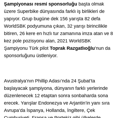
Şampiyonası resmi sponsorluğu
başta olmak
üzere Superbike dünyasında farklı iş birlikleri de
yapıyor. Grup bugüne dek 156 yarışta 82 defa
WorldSBK podyumuna çıkan, 32 yarışı birincilikle
bitiren, 26 kere en hızlı tur zamanına imza atan ve 8
kez pole pozisyonu alan, 2021 WorldSBK
Şampiyonu Türk pilot
Toprak Razgatlıoğlu
’nun da
sponsorluğunu üstleniyor.
Avustralya’nın Phillip Adası’nda 24 Şubat’ta
başlayacak şampiyona, dünyanın farklı yerlerinde
düzenlenecek 12 etaptan sonra sonbaharda sona
erecek. Yarışlar Endonezya ve Arjantin’in yanı sıra
Avrupa’da İspanya, Hollanda, İngiltere, Çek
Cumhuriyeti, Fransa ve Portekiz gibi ülkelerde