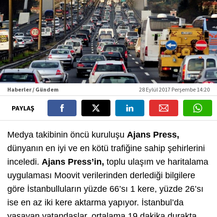
Haberler / Gündem
28 Eylül 2017 Perşembe 14:20
PAYLAŞ
Medya takibinin öncü kuruluşu
Ajans Press,
dünyanın en iyi ve en kötü trafiğine sahip şehirlerini
inceledi.
Ajans Press’in,
toplu ulaşım ve haritalama
uygulaması Moovit verilerinden derlediği bilgilere
göre İstanbulluların yüzde 66’sı 1 kere, yüzde 26’sı
ise en az iki kere aktarma yapıyor. İstanbul’da
yaşayan vatandaşlar, ortalama 19 dakika durakta