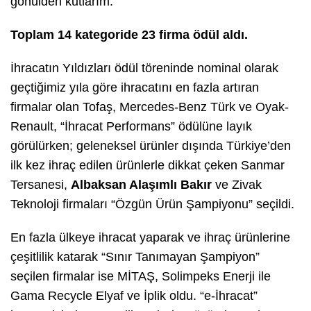
gönülden kutlarım.”
Toplam 14 kategoride 23 firma ödül aldı.
İhracatın Yıldızları ödül töreninde nominal olarak
geçtiğimiz yıla göre ihracatını en fazla artıran
firmalar olan
Tofaş
,
Mercedes-Benz Türk
ve
Oyak-
Renault
, “
İhracat Performans
” ödülüne layık
görülürken; geleneksel ürünler dışında Türkiye’den
ilk kez ihraç edilen ürünlerle dikkat çeken
Sanmar
Tersanesi
,
Albaksan Alaşımlı Bakır
ve
Zivak
Teknoloji
firmaları “
Özgün Ürün Şampiyonu
” seçildi.
En fazla ülkeye ihracat yaparak ve ihraç ürünlerine
çeşitlilik katarak “
Sınır Tanımayan Şampiyon
”
seçilen firmalar ise
MİTAŞ
,
Solimpeks Enerji
ile
Gama Recycle Elyaf ve İplik
oldu. “
e-İhracat
”