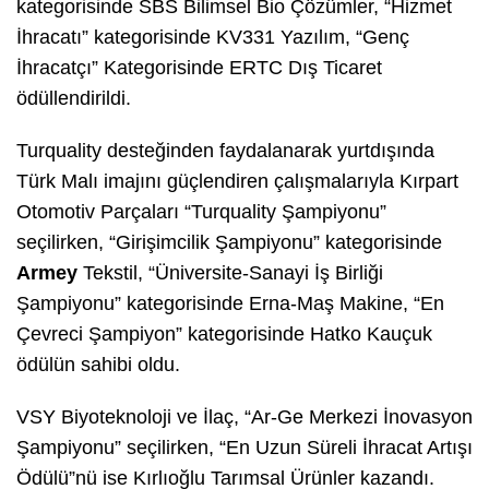
kategorisinde
SBS Bilimsel Bio Çözümler
, “
Hizmet
İhracatı
” kategorisinde
KV331 Yazılım
, “
Genç
İhracatçı
” Kategorisinde
ERTC Dış Ticaret
ödüllendirildi.
Turquality desteğinden faydalanarak yurtdışında
Türk Malı imajını güçlendiren çalışmalarıyla
Kırpart
Otomotiv Parçaları
“
Turquality Şampiyonu
”
seçilirken, “
Girişimcilik Şampiyonu
” kategorisinde
Armey
Tekstil
, “
Üniversite-Sanayi İş Birliği
Şampiyonu
” kategorisinde
Erna-Maş Makine
, “
En
Çevreci Şampiyon
” kategorisinde
Hatko Kauçuk
ödülün sahibi oldu.
VSY Biyoteknoloji
ve İlaç
, “
Ar-Ge Merkezi İnovasyon
Şampiyonu
” seçilirken, “
En Uzun Süreli İhracat Artışı
Ödülü
”nü ise
Kırlıoğlu Tarımsal Ürünler
kazandı.