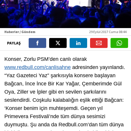
Haberler / Gündem
29 Eylül 2017 Cuma 08:44
PAYLAŞ
Konser, Zorlu PSM’den canlı olarak
www.redbull.com/canlisahne
adresinden yayınlandı.
“Yaz Gazeteci Yaz” şarkısıyla konsere başlayan
Bağcan, İnce İnce Bir Kar Yağar, Çemberimde Gül
Oya, Ziller ve İpler gibi en sevilen şarkılarını
seslendirdi. Coşkulu kalabalığın eşlik ettiği Bağcan:
‘Konser benim için muhteşemdi. Geçen yıl
Primevera Festivali’nde tüm dünya sesimizi
duymuştu. Şu anda da Redbull.com’dan tüm dünya