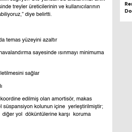
Re
de treyler üreticilerinin ve kullanıcılarının
Do
liyoruz,” diye belirtti.
Ür
da temas yüzeyini azaltır
k havalandırma sayesinde ısınmayı minimuma
letilmesini sağlar
ı
ak koordine edilmiş olan amortisör, makas
 süspansiyon kolunun içine yerleştirilmiştir;
e diğer yol döküntülerine karşı koruma