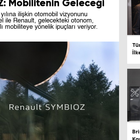
: Mobilitenin Geleceği
ılına ilişkin otomobil vizyonunu
l ile Renault, gelecekteki otonom,
ılı mobiliteye yönelik ipuçları veriyor.
Tür
İlk
Bri
Kar