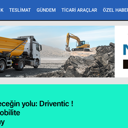
İK
TESLİMAT
GÜNDEM
TİCARİ ARAÇLAR
ÖZEL HABE