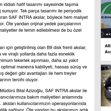
 iddialı hafif tasarımı sayesinde taşıma
 sunuyor. Tek parça tasarımı ile periyodik
ldıran SAF INTRA akslar, böylece hem maliyet
r. Öte yandan orijinal yedek parçalarının
aliyetler ile temin edilebilmesi de bu özel
AR
rı için geliştirilmiş olan B9 disk frenli akslar,
Av
 ve virajlı yollarda daha fazla esneklik
al
inimum tekerlek aşınması, daha az yakıt
 optimal manevra kabiliyeti, hassas sürüş ve
ış değeri gibi avantajları ile hem treyler
larının tercihi oluyor.
dürü Bilal Azizoğlu, SAF INTRA akslar ile
kullanıcılarımıza bakım maliyetleri anlamında
aksları kullanıcılarımızın operasyonlarında
ilik sağlıyor. Öte yandan bu akslarımızı artık