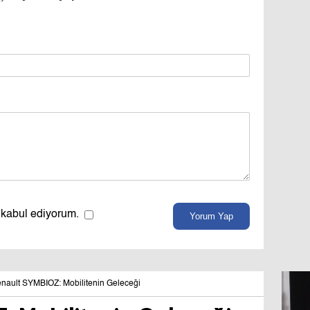
 kabul ediyorum.
Yorum Yap
nault SYMBIOZ: Mobilitenin Geleceği