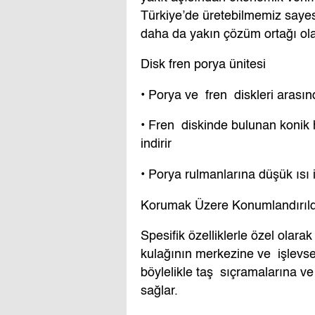
Türkiye’de üretebilmemiz sayesin
daha da yakın çözüm ortağı olabi
Disk fren porya ünitesi
• Porya ve fren diskleri arasın
• Fren diskinde bulunan koni
indirir
• Porya rulmanlarına düşük ısı i
Korumak Üzere Konumlandırıld
Spesifik özelliklerle özel olar
kulağının merkezine ve işlevsel
böylelikle taş sıçramalarına v
sağlar.