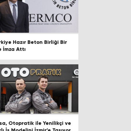
kiye Hazır Beton Birliği Bir
e İmza Attı
sa, Otopratik ile Yenilikçi ve
lı İş Modelini İzmir’e Taşıyor