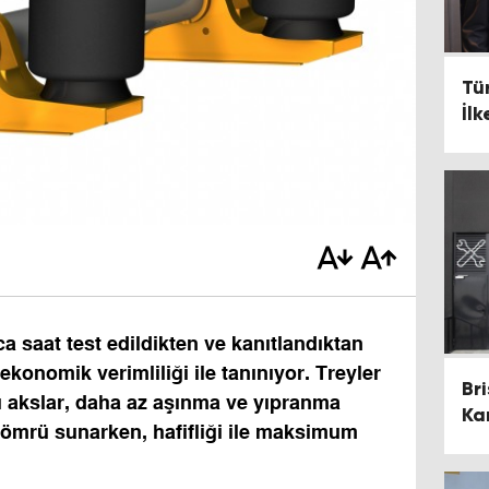
Tür
İlk
 saat test edildikten ve kanıtlandıktan
ekonomik verimliliği ile tanınıyor. Treyler
Bri
 bu akslar, daha az aşınma ve yıpranma
Kar
ömrü sunarken, hafifliği ile maksimum