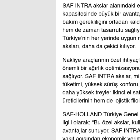
SAF INTRA akslar alanındaki en
kapasitesinde büyük bir avantaj
bakım gerekliliğini ortadan ka
hem de zaman tasarrufu sağlıyo
Türkiye’nin her yerinde uygun m
aksları, daha da çekici kılıyor.
Nakliye araçlarının özel ihtiyaçla
önemli bir ağırlık optimizasyonu
sağlıyor. SAF INTRA akslar, m
tüketimi, yüksek sürüş konforu,
daha yüksek treyler ikinci el sat
üreticilerinin hem de lojistik filo
SAF-HOLLAND Türkiye Genel Mü
ilgili olarak; “Bu özel akslar, 
avantajlar sunuyor. SAF INTRA 
yakıt açısından ekonomik veriml