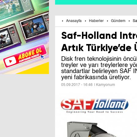
Anasayfa
Haberler
Gündem
Sa
Saf-Holland Intra
Artık Türkiye’de 
Disk fren teknolojisinin ön
treyler ve yarı treylerlere yö
standartlar belirleyen SAF I
yeni fabrikasında üretiyor.
05.09.2017 - 16:46
| Kamyonum