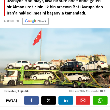
uzanıyor. Hödlmayr, kısa bir süre önce önde gelen
bir Alman üreticinin ilk bin aracının Batı Avrupa'dan
İran'a nakledilmesini başarıyla tamamladı.
ABONE OL
Haberler / Lojistik
8 Kasım 2017 Çarşamba 18:03
PAYLAŞ