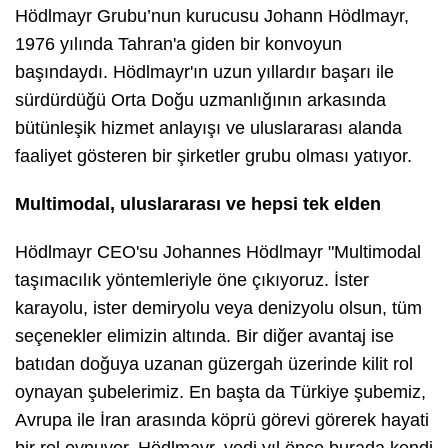
Hödlmayr Grubu’nun kurucusu Johann Hödlmayr,
1976 yılında Tahran'a giden bir konvoyun
başındaydı. Hödlmayr'ın uzun yıllardır başarı ile
sürdürdüğü Orta Doğu uzmanlığının arkasında
bütünleşik hizmet anlayışı ve uluslararası alanda
faaliyet gösteren bir şirketler grubu olması yatıyor.
Multimodal, uluslararası ve hepsi tek elden
Hödlmayr CEO'su Johannes Hödlmayr "Multimodal
taşımacılık yöntemleriyle öne çıkıyoruz. İster
karayolu, ister demiryolu veya denizyolu olsun, tüm
seçenekler elimizin altında. Bir diğer avantaj ise
batıdan doğuya uzanan güzergah üzerinde kilit rol
oynayan şubelerimiz. En başta da Türkiye şubemiz,
Avrupa ile İran arasında köprü görevi görerek hayati
bir rol oynuyor. Hödlmayr, yedi yıl önce burada kendi