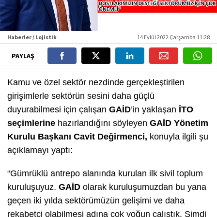
Haberler / Lojistik
14 Eylül 2022 Çarşamba 11:28
PAYLAŞ
Kamu ve özel sektör nezdinde gerçekleştirilen
girişimlerle sektörün sesini daha güçlü
duyurabilmesi için çalışan
GAİD
’in yaklaşan
İTO
seçimlerine
hazırlandığını söyleyen
GAİD Yönetim
Kurulu Başkanı Cavit Değirmenci,
konuyla ilgili şu
açıklamayı yaptı:
“Gümrüklü antrepo alanında kurulan ilk sivil toplum
kuruluşuyuz.
GAİD
olarak kuruluşumuzdan bu yana
geçen iki yılda sektörümüzün gelişimi ve daha
rekabetçi olabilmesi adına çok yoğun çalıştık. Şimdi