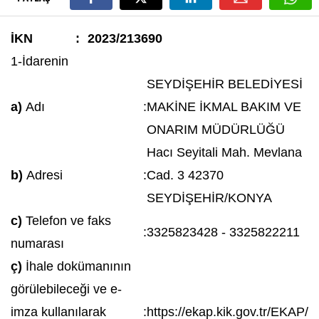
İKN
:
2023/213690
1-İdarenin
SEYDİŞEHİR BELEDİYESİ
a)
Adı
:
MAKİNE İKMAL BAKIM VE
ONARIM MÜDÜRLÜĞÜ
Hacı Seyitali Mah. Mevlana
b)
Adresi
:
Cad. 3 42370
SEYDİŞEHİR/KONYA
c)
Telefon ve faks
:
3325823428 - 3325822211
numarası
ç)
İhale dokümanının
görülebileceği ve e-
imza kullanılarak
:
https://ekap.kik.gov.tr/EKAP/