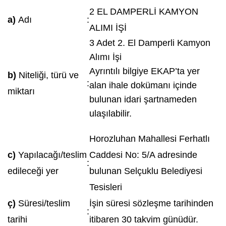
2 EL DAMPERLİ KAMYON
a)
Adı
:
ALIMI İŞİ
3 Adet 2. El Damperli Kamyon
Alımı İşi
Ayrıntılı bilgiye EKAP’ta yer
b)
Niteliği, türü ve
:
alan ihale dokümanı içinde
miktarı
bulunan idari şartnameden
ulaşılabilir.
Horozluhan Mahallesi Ferhatlı
c)
Yapılacağı/teslim
Caddesi No: 5/A adresinde
:
edileceği yer
bulunan Selçuklu Belediyesi
Tesisleri
ç)
Süresi/teslim
İşin süresi sözleşme tarihinden
:
tarihi
itibaren 30 takvim günüdür.