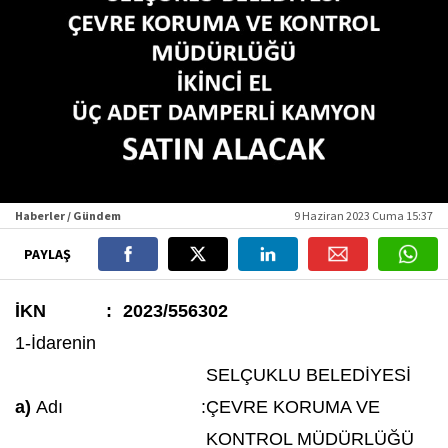
Haberler / Gündem
9 Haziran 2023 Cuma 15:37
PAYLAŞ
İKN
:
2023/556302
1-İdarenin
SELÇUKLU BELEDİYESİ
a)
Adı
:
ÇEVRE KORUMA VE
KONTROL MÜDÜRLÜĞÜ