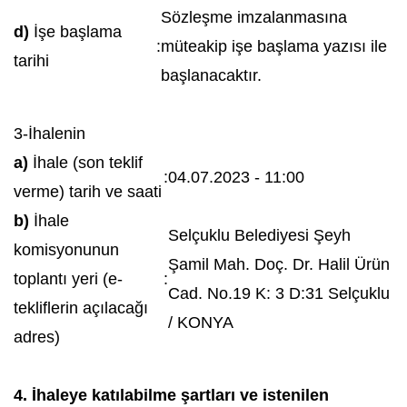
Sözleşme imzalanmasına
d)
İşe başlama
:
müteakip işe başlama yazısı ile
tarihi
başlanacaktır.
3-İhalenin
a)
İhale (son teklif
:
04.07.2023 - 11:00
verme) tarih ve saati
b)
İhale
Selçuklu Belediyesi Şeyh
komisyonunun
Şamil Mah. Doç. Dr. Halil Ürün
toplantı yeri (e-
:
Cad. No.19 K: 3 D:31 Selçuklu
tekliflerin açılacağı
/ KONYA
adres)
4. İhaleye katılabilme şartları ve istenilen