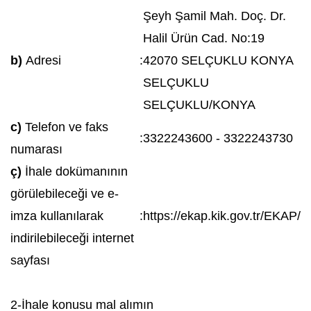
Şeyh Şamil Mah. Doç. Dr.
Halil Ürün Cad. No:19
b)
Adresi
:
42070 SELÇUKLU KONYA
SELÇUKLU
SELÇUKLU/KONYA
c)
Telefon ve faks
:
3322243600 - 3322243730
numarası
ç)
İhale dokümanının
görülebileceği ve e-
imza kullanılarak
:
https://ekap.kik.gov.tr/EKAP/
indirilebileceği internet
sayfası
2-İhale konusu mal alımın