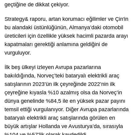
geçtiğine de dikkat çekiyor.
Strategy& raporu, artan korumacı eğilimler ve Çin'in
bu alandaki üstünlüğünün, Almanya’daki otomobil
üreticileri için özellikle yüksek hacimli pazarda arayı
kapatmaları gerektiği anlamına geldiğini de
vurguluyor.
İlk beş ülkeyi izleyen Avrupa pazarlarına
bakıldığında, Norveç’teki bataryalı elektrikli araç
satışlarının 2023’ün ilk çeyreğinde 2022’nin ilk
çeyreğine kıyasla %10 azalmış olsa da Norveç’in
dünya genelinde %84,5 ile en yüksek pazar payını
temsil ettiği vurgulanıyor. Diğer Avrupa pazarlarında
bataryalı elektrikli araç satışlarında görülen en
büyük artışlar Hollanda ve Avusturya’da, sırasıyla
%104 ve %57’lik olarak kaydedildi.