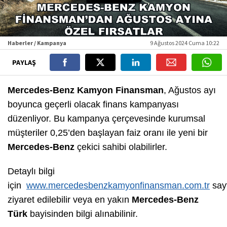
Haberler / Kampanya
9 Ağustos 2024 Cuma 10:22
PAYLAŞ
Mercedes-Benz Kamyon Finansman
, Ağustos ayı
boyunca geçerli olacak finans kampanyası
düzenliyor. Bu kampanya çerçevesinde kurumsal
müşteriler 0,25’den başlayan faiz oranı ile yeni bir
Mercedes-Benz
çekici sahibi olabilirler.
Detaylı bilgi
için
www.mercedesbenzkamyonfinansman.com.tr
say
ziyaret edilebilir veya en yakın
Mercedes-Benz
Türk
bayisinden bilgi alınabilinir.