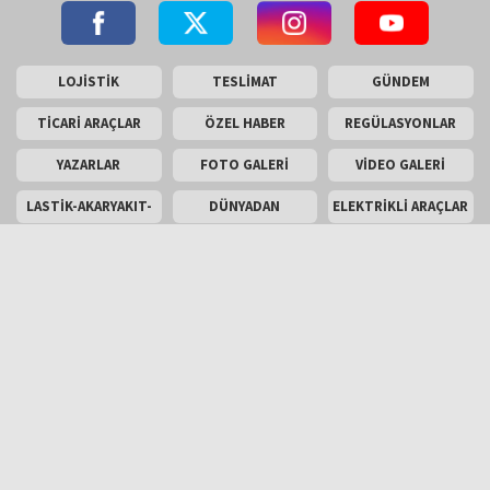
LOJİSTİK
TESLİMAT
GÜNDEM
TİCARİ ARAÇLAR
ÖZEL HABER
REGÜLASYONLAR
YAZARLAR
FOTO GALERİ
VİDEO GALERİ
LASTİK-AKARYAKIT-
DÜNYADAN
ELEKTRİKLİ ARAÇLAR
AKÜ
SON TEKNOLOJİLER
ARAÇ
TEST SÜRÜŞÜ
KOMPONENTLERİ
ENGLİSH
Masaüstü Görünümü
İletişim
Künye
Copyright © 2026 Kamyonum